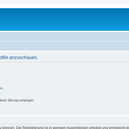
rofile anzuschauen.
en
ieser Sitzung verbergen
 können. Die Registrierung ist in wenigen Augenblicken erledigt und ermöglicht di