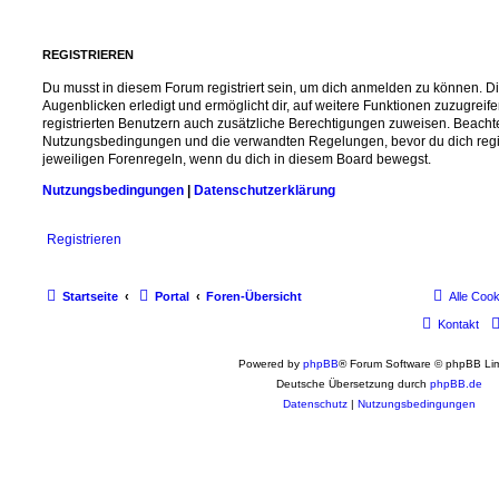
REGISTRIEREN
Du musst in diesem Forum registriert sein, um dich anmelden zu können. Di
Augenblicken erledigt und ermöglicht dir, auf weitere Funktionen zuzugreif
registrierten Benutzern auch zusätzliche Berechtigungen zuweisen. Beachte
Nutzungsbedingungen und die verwandten Regelungen, bevor du dich registr
jeweiligen Forenregeln, wenn du dich in diesem Board bewegst.
Nutzungsbedingungen
|
Datenschutzerklärung
Registrieren
Startseite
Portal
Foren-Übersicht
Alle Coo
Kontakt
Powered by
phpBB
® Forum Software © phpBB Lim
Deutsche Übersetzung durch
phpBB.de
Datenschutz
|
Nutzungsbedingungen