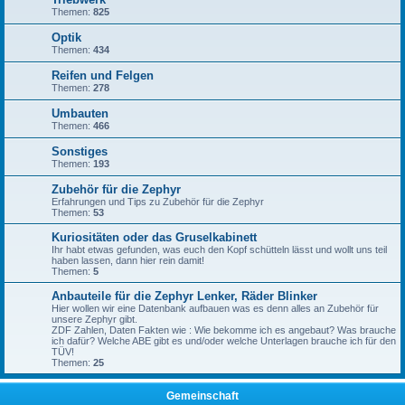
Themen:
825
Optik
Themen:
434
Reifen und Felgen
Themen:
278
Umbauten
Themen:
466
Sonstiges
Themen:
193
Zubehör für die Zephyr
Erfahrungen und Tips zu Zubehör für die Zephyr
Themen:
53
Kuriositäten oder das Gruselkabinett
Ihr habt etwas gefunden, was euch den Kopf schütteln lässt und wollt uns teil
haben lassen, dann hier rein damit!
Themen:
5
Anbauteile für die Zephyr Lenker, Räder Blinker
Hier wollen wir eine Datenbank aufbauen was es denn alles an Zubehör für
unsere Zephyr gibt.
ZDF Zahlen, Daten Fakten wie : Wie bekomme ich es angebaut? Was brauche
ich dafür? Welche ABE gibt es und/oder welche Unterlagen brauche ich für den
TÜV!
Themen:
25
Gemeinschaft