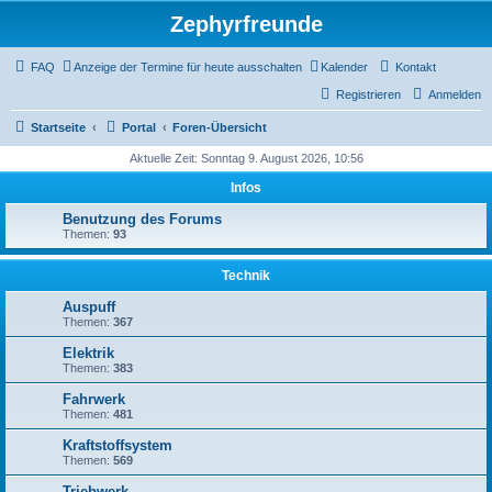
Zephyrfreunde
FAQ
Anzeige der Termine für heute ausschalten
Kalender
Kontakt
Registrieren
Anmelden
Startseite
Portal
Foren-Übersicht
Aktuelle Zeit: Sonntag 9. August 2026, 10:56
Infos
Benutzung des Forums
Themen:
93
Technik
Auspuff
Themen:
367
Elektrik
Themen:
383
Fahrwerk
Themen:
481
Kraftstoffsystem
Themen:
569
Triebwerk