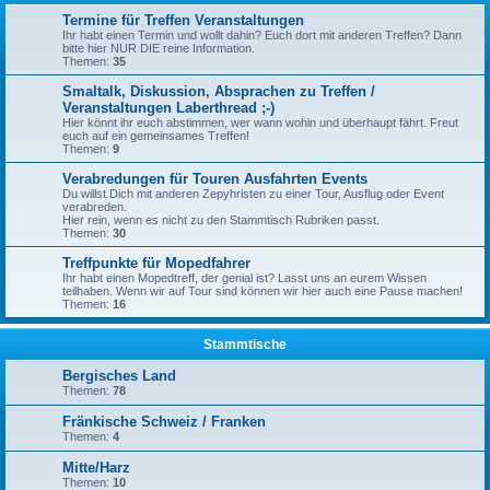
Termine für Treffen Veranstaltungen
Ihr habt einen Termin und wollt dahin? Euch dort mit anderen Treffen? Dann
bitte hier NUR DIE reine Information.
Themen:
35
Smaltalk, Diskussion, Absprachen zu Treffen /
Veranstaltungen Laberthread ;-)
Hier könnt ihr euch abstimmen, wer wann wohin und überhaupt fährt. Freut
euch auf ein gemeinsames Treffen!
Themen:
9
Verabredungen für Touren Ausfahrten Events
Du willst Dich mit anderen Zepyhristen zu einer Tour, Ausflug oder Event
verabreden.
Hier rein, wenn es nicht zu den Stammtisch Rubriken passt.
Themen:
30
Treffpunkte für Mopedfahrer
Ihr habt einen Mopedtreff, der genial ist? Lasst uns an eurem Wissen
teilhaben. Wenn wir auf Tour sind können wir hier auch eine Pause machen!
Themen:
16
Stammtische
Bergisches Land
Themen:
78
Fränkische Schweiz / Franken
Themen:
4
Mitte/Harz
Themen:
10