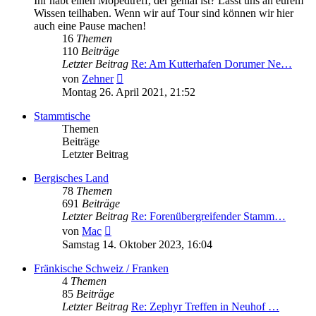
Ihr habt einen Mopedtreff, der genial ist? Lasst uns an eurem
Wissen teilhaben. Wenn wir auf Tour sind können wir hier
auch eine Pause machen!
16
Themen
110
Beiträge
Letzter Beitrag
Re: Am Kutterhafen Dorumer Ne…
Neuester
von
Zehner
Beitrag
Montag 26. April 2021, 21:52
Stammtische
Themen
Beiträge
Letzter Beitrag
Bergisches Land
78
Themen
691
Beiträge
Letzter Beitrag
Re: Forenübergreifender Stamm…
Neuester
von
Mac
Beitrag
Samstag 14. Oktober 2023, 16:04
Fränkische Schweiz / Franken
4
Themen
85
Beiträge
Letzter Beitrag
Re: Zephyr Treffen in Neuhof …