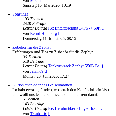
von
Mac
Beitrag
Samstag 16. Mai 2026, 10:19
Sonstiges
193
Themen
2429
Beiträge
Letzter Beitrag
Re: Entdrosselung 34PS -> 50P…
Neuester
von
Bernd-Hamburg
Beitrag
Donnerstag 11. Juni 2026, 08:15
Zubehör für die Zephyr
Erfahrungen und Tips zu Zubehör für die Zephyr
53
Themen
518
Beiträge
Letzter Beitrag
Tankrucksack Zephyr 550B Bauj…
Neuester
von
Jelzin69
Beitrag
Montag 20. Juli 2026, 17:27
Kuriositäten oder das Gruselkabinett
Ihr habt etwas gefunden, was euch den Kopf schütteln lässt
und wollt uns teil haben lassen, dann hier rein damit!
5
Themen
143
Beiträge
Letzter Beitrag
Re: Berühmt/berüchtigte Braun…
Neuester
von
Troubadix