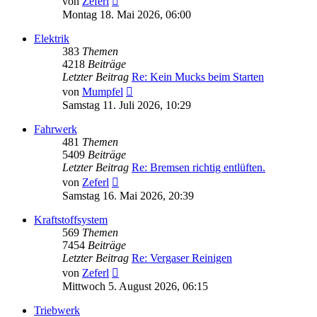
von
Zeferl
Beitrag
Montag 18. Mai 2026, 06:00
Elektrik
383
Themen
4218
Beiträge
Letzter Beitrag
Re: Kein Mucks beim Starten
Neuester
von
Mumpfel
Beitrag
Samstag 11. Juli 2026, 10:29
Fahrwerk
481
Themen
5409
Beiträge
Letzter Beitrag
Re: Bremsen richtig entlüften.
Neuester
von
Zeferl
Beitrag
Samstag 16. Mai 2026, 20:39
Kraftstoffsystem
569
Themen
7454
Beiträge
Letzter Beitrag
Re: Vergaser Reinigen
Neuester
von
Zeferl
Beitrag
Mittwoch 5. August 2026, 06:15
Triebwerk