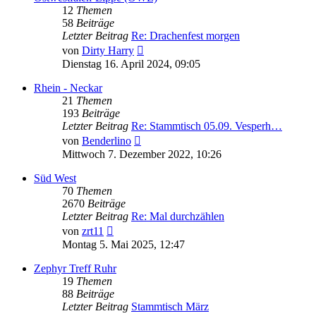
12
Themen
58
Beiträge
Letzter Beitrag
Re: Drachenfest morgen
Neuester
von
Dirty Harry
Beitrag
Dienstag 16. April 2024, 09:05
Rhein - Neckar
21
Themen
193
Beiträge
Letzter Beitrag
Re: Stammtisch 05.09. Vesperh…
Neuester
von
Benderlino
Beitrag
Mittwoch 7. Dezember 2022, 10:26
Süd West
70
Themen
2670
Beiträge
Letzter Beitrag
Re: Mal durchzählen
Neuester
von
zrt11
Beitrag
Montag 5. Mai 2025, 12:47
Zephyr Treff Ruhr
19
Themen
88
Beiträge
Letzter Beitrag
Stammtisch März