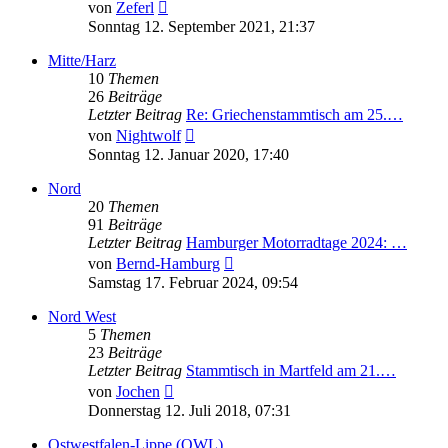
Neuester
von
Zeferl
Beitrag
Sonntag 12. September 2021, 21:37
Mitte/Harz
10
Themen
26
Beiträge
Letzter Beitrag
Re: Griechenstammtisch am 25.…
Neuester
von
Nightwolf
Beitrag
Sonntag 12. Januar 2020, 17:40
Nord
20
Themen
91
Beiträge
Letzter Beitrag
Hamburger Motorradtage 2024: …
Neuester
von
Bernd-Hamburg
Beitrag
Samstag 17. Februar 2024, 09:54
Nord West
5
Themen
23
Beiträge
Letzter Beitrag
Stammtisch in Martfeld am 21.…
Neuester
von
Jochen
Beitrag
Donnerstag 12. Juli 2018, 07:31
Ostwestfalen-Lippe (OWL)