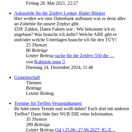
Beitrag
Freitag 28. Mai 2021, 22:27
Anbauteile für die Zephyr Lenker, Räder Blinker
Hier wollen wir eine Datenbank aufbauen was es denn alles
an Zubehör für unsere Zephyr gibt.
ZDF Zahlen, Daten Fakten wie : Wie bekomme ich es
angebaut? Was brauche ich dafür? Welche ABE gibt es
und/oder welche Unterlagen brauche ich für den TÜV!
25
Themen
80
Beiträge
Letzter Beitrag
suche für die Zephyr 550 die …
Neuester
von
Ruhrpott oppa
Beitrag
Dienstag 24. Dezember 2024, 11:48
Gemeinschaft
Themen
Beiträge
Letzter Beitrag
Termine für Treffen Veranstaltungen
Ihr habt einen Termin und wollt dahin? Euch dort mit anderen
Treffen? Dann bitte hier NUR DIE reine Information.
35
Themen
289
Beiträge
Letzter Beitrag
(24.) 25.06.-27.06.2027: IG-Z…