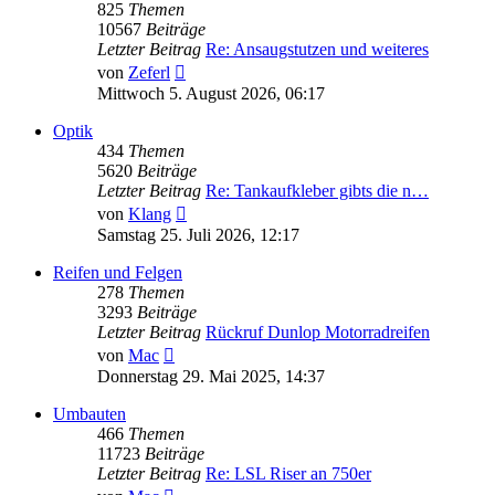
825
Themen
10567
Beiträge
Letzter Beitrag
Re: Ansaugstutzen und weiteres
Neuester
von
Zeferl
Beitrag
Mittwoch 5. August 2026, 06:17
Optik
434
Themen
5620
Beiträge
Letzter Beitrag
Re: Tankaufkleber gibts die n…
Neuester
von
Klang
Beitrag
Samstag 25. Juli 2026, 12:17
Reifen und Felgen
278
Themen
3293
Beiträge
Letzter Beitrag
Rückruf Dunlop Motorradreifen
Neuester
von
Mac
Beitrag
Donnerstag 29. Mai 2025, 14:37
Umbauten
466
Themen
11723
Beiträge
Letzter Beitrag
Re: LSL Riser an 750er
Neuester