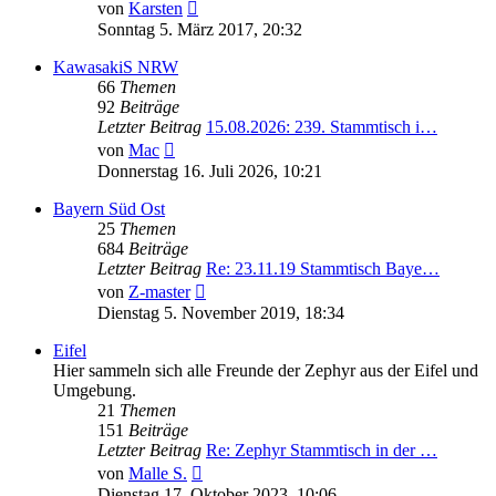
Neuester
von
Karsten
Beitrag
Sonntag 5. März 2017, 20:32
KawasakiS NRW
66
Themen
92
Beiträge
Letzter Beitrag
15.08.2026: 239. Stammtisch i…
Neuester
von
Mac
Beitrag
Donnerstag 16. Juli 2026, 10:21
Bayern Süd Ost
25
Themen
684
Beiträge
Letzter Beitrag
Re: 23.11.19 Stammtisch Baye…
Neuester
von
Z-master
Beitrag
Dienstag 5. November 2019, 18:34
Eifel
Hier sammeln sich alle Freunde der Zephyr aus der Eifel und
Umgebung.
21
Themen
151
Beiträge
Letzter Beitrag
Re: Zephyr Stammtisch in der …
Neuester
von
Malle S.
Beitrag
Dienstag 17. Oktober 2023, 10:06