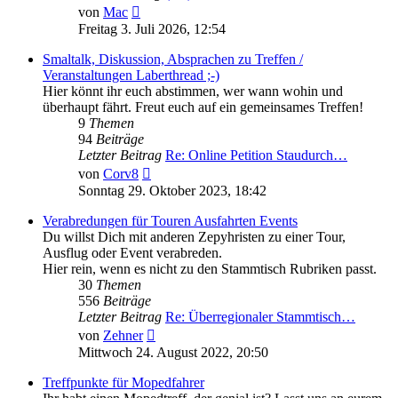
Neuester
von
Mac
Beitrag
Freitag 3. Juli 2026, 12:54
Smaltalk, Diskussion, Absprachen zu Treffen /
Veranstaltungen Laberthread ;-)
Hier könnt ihr euch abstimmen, wer wann wohin und
überhaupt fährt. Freut euch auf ein gemeinsames Treffen!
9
Themen
94
Beiträge
Letzter Beitrag
Re: Online Petition Staudurch…
Neuester
von
Corv8
Beitrag
Sonntag 29. Oktober 2023, 18:42
Verabredungen für Touren Ausfahrten Events
Du willst Dich mit anderen Zepyhristen zu einer Tour,
Ausflug oder Event verabreden.
Hier rein, wenn es nicht zu den Stammtisch Rubriken passt.
30
Themen
556
Beiträge
Letzter Beitrag
Re: Überregionaler Stammtisch…
Neuester
von
Zehner
Beitrag
Mittwoch 24. August 2022, 20:50
Treffpunkte für Mopedfahrer