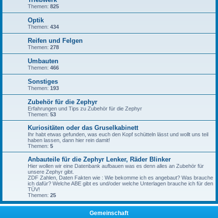
Themen:
825
Optik
Themen:
434
Reifen und Felgen
Themen:
278
Umbauten
Themen:
466
Sonstiges
Themen:
193
Zubehör für die Zephyr
Erfahrungen und Tips zu Zubehör für die Zephyr
Themen:
53
Kuriositäten oder das Gruselkabinett
Ihr habt etwas gefunden, was euch den Kopf schütteln lässt und wollt uns teil
haben lassen, dann hier rein damit!
Themen:
5
Anbauteile für die Zephyr Lenker, Räder Blinker
Hier wollen wir eine Datenbank aufbauen was es denn alles an Zubehör für
unsere Zephyr gibt.
ZDF Zahlen, Daten Fakten wie : Wie bekomme ich es angebaut? Was brauche
ich dafür? Welche ABE gibt es und/oder welche Unterlagen brauche ich für den
TÜV!
Themen:
25
Gemeinschaft