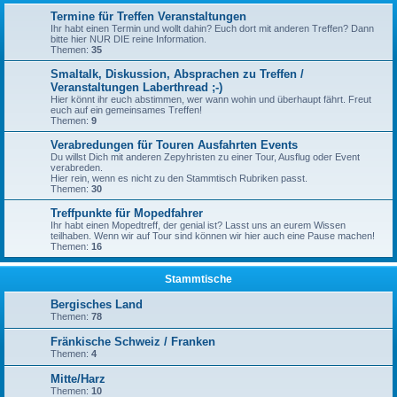
Termine für Treffen Veranstaltungen
Ihr habt einen Termin und wollt dahin? Euch dort mit anderen Treffen? Dann
bitte hier NUR DIE reine Information.
Themen:
35
Smaltalk, Diskussion, Absprachen zu Treffen /
Veranstaltungen Laberthread ;-)
Hier könnt ihr euch abstimmen, wer wann wohin und überhaupt fährt. Freut
euch auf ein gemeinsames Treffen!
Themen:
9
Verabredungen für Touren Ausfahrten Events
Du willst Dich mit anderen Zepyhristen zu einer Tour, Ausflug oder Event
verabreden.
Hier rein, wenn es nicht zu den Stammtisch Rubriken passt.
Themen:
30
Treffpunkte für Mopedfahrer
Ihr habt einen Mopedtreff, der genial ist? Lasst uns an eurem Wissen
teilhaben. Wenn wir auf Tour sind können wir hier auch eine Pause machen!
Themen:
16
Stammtische
Bergisches Land
Themen:
78
Fränkische Schweiz / Franken
Themen:
4
Mitte/Harz
Themen:
10