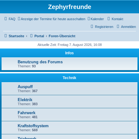
Zephyrfreunde
FAQ
Anzeige der Termine für heute ausschalten
Kalender
Kontakt
Registrieren
Anmelden
Startseite
Portal
Foren-Übersicht
Aktuelle Zeit: Freitag 7. August 2026, 16:08
Infos
Benutzung des Forums
Themen:
93
Technik
Auspuff
Themen:
367
Elektrik
Themen:
383
Fahrwerk
Themen:
481
Kraftstoffsystem
Themen:
569
Triebwerk