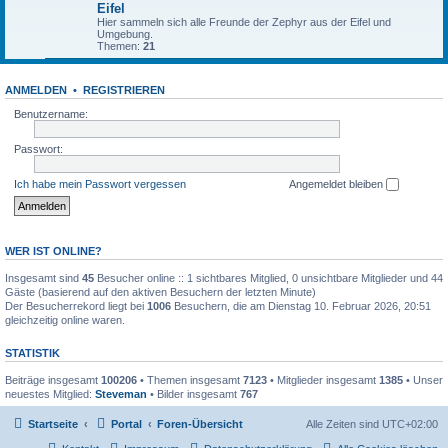
Eifel
Hier sammeln sich alle Freunde der Zephyr aus der Eifel und
Umgebung.
Themen:
21
ANMELDEN
•
REGISTRIEREN
Benutzername:
Passwort:
Ich habe mein Passwort vergessen
Angemeldet bleiben
WER IST ONLINE?
Insgesamt sind
45
Besucher online :: 1 sichtbares Mitglied, 0 unsichtbare Mitglieder und 44
Gäste (basierend auf den aktiven Besuchern der letzten Minute)
Der Besucherrekord liegt bei
1006
Besuchern, die am Dienstag 10. Februar 2026, 20:51
gleichzeitig online waren.
STATISTIK
Beiträge insgesamt
100206
• Themen insgesamt
7123
• Mitglieder insgesamt
1385
• Unser
neuestes Mitglied:
Steveman
• Bilder insgesamt
767
Startseite
Portal
Foren-Übersicht
Alle Zeiten sind
UTC+02:00