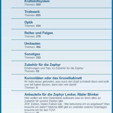
Kraftstoffsystem
Themen:
569
Triebwerk
Themen:
825
Optik
Themen:
434
Reifen und Felgen
Themen:
278
Umbauten
Themen:
466
Sonstiges
Themen:
193
Zubehör für die Zephyr
Erfahrungen und Tips zu Zubehör für die Zephyr
Themen:
53
Kuriositäten oder das Gruselkabinett
Ihr habt etwas gefunden, was euch den Kopf schütteln lässt und wollt
uns teil haben lassen, dann hier rein damit!
Themen:
5
Anbauteile für die Zephyr Lenker, Räder Blinker
Hier wollen wir eine Datenbank aufbauen was es denn alles an
Zubehör für unsere Zephyr gibt.
ZDF Zahlen, Daten Fakten wie : Wie bekomme ich es angebaut? Was
brauche ich dafür? Welche ABE gibt es und/oder welche Unterlagen
brauche ich für den TÜV!