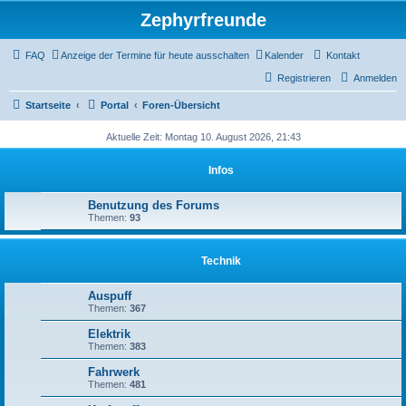
Zephyrfreunde
FAQ
Anzeige der Termine für heute ausschalten
Kalender
Kontakt
Registrieren
Anmelden
Startseite
Portal
Foren-Übersicht
Aktuelle Zeit: Montag 10. August 2026, 21:43
Infos
Benutzung des Forums
Themen:
93
Technik
Auspuff
Themen:
367
Elektrik
Themen:
383
Fahrwerk
Themen:
481