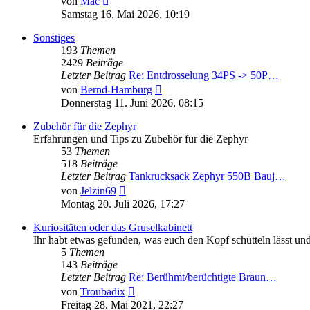
von
Mac
Beitrag
Samstag 16. Mai 2026, 10:19
Sonstiges
193
Themen
2429
Beiträge
Letzter Beitrag
Re: Entdrosselung 34PS -> 50P…
Neuester
von
Bernd-Hamburg
Beitrag
Donnerstag 11. Juni 2026, 08:15
Zubehör für die Zephyr
Erfahrungen und Tips zu Zubehör für die Zephyr
53
Themen
518
Beiträge
Letzter Beitrag
Tankrucksack Zephyr 550B Bauj…
Neuester
von
Jelzin69
Beitrag
Montag 20. Juli 2026, 17:27
Kuriositäten oder das Gruselkabinett
Ihr habt etwas gefunden, was euch den Kopf schütteln lässt und 
5
Themen
143
Beiträge
Letzter Beitrag
Re: Berühmt/berüchtigte Braun…
Neuester
von
Troubadix
Beitrag
Freitag 28. Mai 2021, 22:27