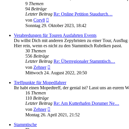
9
Themen
94
Beiträge
Letzter Beitrag
Re: Online Petition Staudurch…
Neuester
von
Corv8
Beitrag
Sonntag 29. Oktober 2023, 18:42
Verabredungen für Touren Ausfahrten Events
Du willst Dich mit anderen Zepyhristen zu einer Tour, Ausflug
Hier rein, wenn es nicht zu den Stammtisch Rubriken passt.
30
Themen
556
Beiträge
Letzter Beitrag
Re: Überregionaler Stammtisch…
Neuester
von
Zehner
Beitrag
Mittwoch 24. August 2022, 20:50
Treffpunkte für Mopedfahrer
Ihr habt einen Mopedtreff, der genial ist? Lasst uns an eurem
16
Themen
110
Beiträge
Letzter Beitrag
Re: Am Kutterhafen Dorumer Ne…
Neuester
von
Zehner
Beitrag
Montag 26. April 2021, 21:52
Stammtische