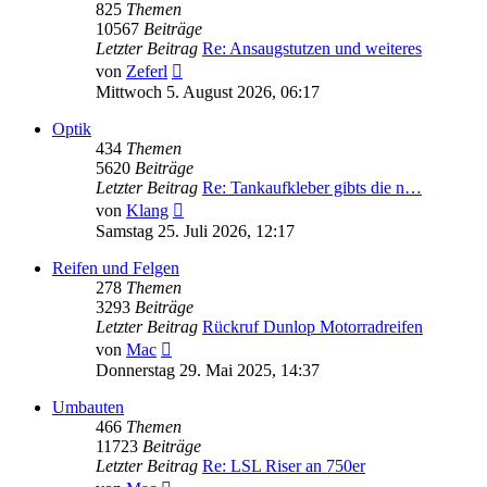
825
Themen
10567
Beiträge
Letzter Beitrag
Re: Ansaugstutzen und weiteres
Neuester
von
Zeferl
Beitrag
Mittwoch 5. August 2026, 06:17
Optik
434
Themen
5620
Beiträge
Letzter Beitrag
Re: Tankaufkleber gibts die n…
Neuester
von
Klang
Beitrag
Samstag 25. Juli 2026, 12:17
Reifen und Felgen
278
Themen
3293
Beiträge
Letzter Beitrag
Rückruf Dunlop Motorradreifen
Neuester
von
Mac
Beitrag
Donnerstag 29. Mai 2025, 14:37
Umbauten
466
Themen
11723
Beiträge
Letzter Beitrag
Re: LSL Riser an 750er
Neuester