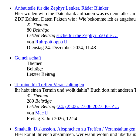
Anbauteile für die Zephyr Lenker, Räder Blinker
Hier wollen wir eine Datenbank aufbauen was es denn alles an
ZDF Zahlen, Daten Fakten wie : Wie bekomme ich es angebaut
25
Themen
80
Beiträge
Letzter Beitrag
suche für die Zephyr 550 die …
Neuester
von
Ruhrpott oppa
Beitrag
Dienstag 24. Dezember 2024, 11:48
Gemeinschaft
Themen
Beiträge
Letzter Beitrag
Termine für Treffen Veranstaltungen
Ihr habt einen Termin und wollt dahin? Euch dort mit anderen 
35
Themen
289
Beiträge
Letzter Beitrag
(24.) 25.06.-27.06.2027: IG-Z…
Neuester
von
Mac
Beitrag
Freitag 3. Juli 2026, 12:54
Smaltalk, Diskussion, Absprachen zu Treffen / Veranstaltungen 
Hier könnt ihr euch abstimmen, wer wann wohin und überhaupt 