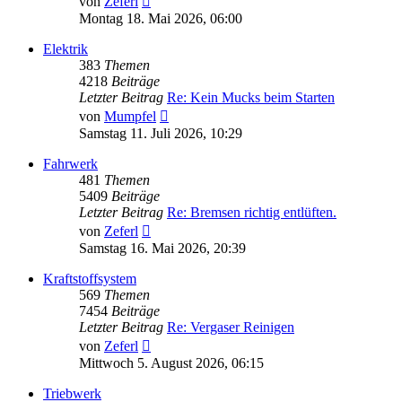
von
Zeferl
Beitrag
Montag 18. Mai 2026, 06:00
Elektrik
383
Themen
4218
Beiträge
Letzter Beitrag
Re: Kein Mucks beim Starten
Neuester
von
Mumpfel
Beitrag
Samstag 11. Juli 2026, 10:29
Fahrwerk
481
Themen
5409
Beiträge
Letzter Beitrag
Re: Bremsen richtig entlüften.
Neuester
von
Zeferl
Beitrag
Samstag 16. Mai 2026, 20:39
Kraftstoffsystem
569
Themen
7454
Beiträge
Letzter Beitrag
Re: Vergaser Reinigen
Neuester
von
Zeferl
Beitrag
Mittwoch 5. August 2026, 06:15
Triebwerk