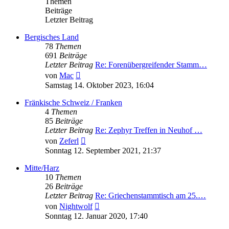
Themen
Beiträge
Letzter Beitrag
Bergisches Land
78
Themen
691
Beiträge
Letzter Beitrag
Re: Forenübergreifender Stamm…
Neuester
von
Mac
Beitrag
Samstag 14. Oktober 2023, 16:04
Fränkische Schweiz / Franken
4
Themen
85
Beiträge
Letzter Beitrag
Re: Zephyr Treffen in Neuhof …
Neuester
von
Zeferl
Beitrag
Sonntag 12. September 2021, 21:37
Mitte/Harz
10
Themen
26
Beiträge
Letzter Beitrag
Re: Griechenstammtisch am 25.…
Neuester
von
Nightwolf
Beitrag
Sonntag 12. Januar 2020, 17:40