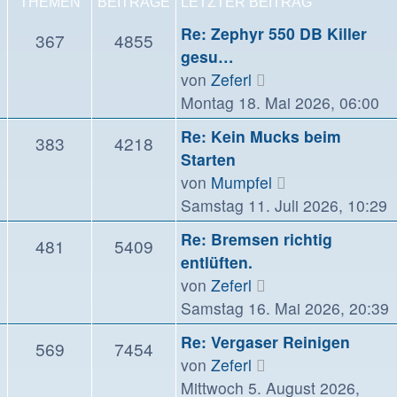
THEMEN
BEITRÄGE
LETZTER BEITRAG
Re: Zephyr 550 DB Killer
367
4855
gesu…
Neuester
von
Zeferl
Beitrag
Montag 18. Mai 2026, 06:00
Re: Kein Mucks beim
383
4218
Starten
Neuester
von
Mumpfel
Beitrag
Samstag 11. Juli 2026, 10:29
Re: Bremsen richtig
481
5409
entlüften.
Neuester
von
Zeferl
Beitrag
Samstag 16. Mai 2026, 20:39
Re: Vergaser Reinigen
569
7454
Neuester
von
Zeferl
Beitrag
Mittwoch 5. August 2026,