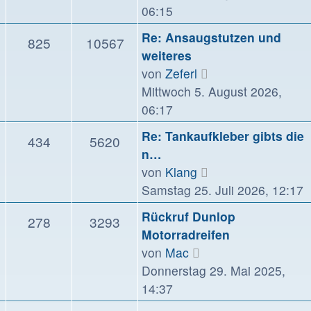
06:15
Re: Ansaugstutzen und
825
10567
weiteres
Neuester
von
Zeferl
Beitrag
Mittwoch 5. August 2026,
06:17
Re: Tankaufkleber gibts die
434
5620
n…
Neuester
von
Klang
Beitrag
Samstag 25. Juli 2026, 12:17
Rückruf Dunlop
278
3293
Motorradreifen
Neuester
von
Mac
Beitrag
Donnerstag 29. Mai 2025,
14:37