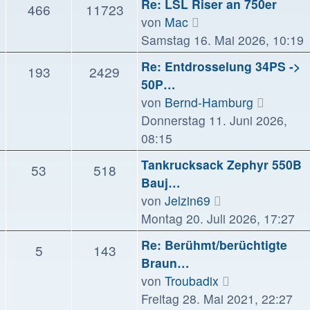
Re: LSL Riser an 750er
466
11723
Neuester
von
Mac
Beitrag
Samstag 16. Mai 2026, 10:19
Re: Entdrosselung 34PS ->
193
2429
50P…
Neueste
von
Bernd-Hamburg
Beitrag
Donnerstag 11. Juni 2026,
08:15
Tankrucksack Zephyr 550B
53
518
Bauj…
Neuester
von
Jelzin69
Beitrag
Montag 20. Juli 2026, 17:27
Re: Berühmt/berüchtigte
5
143
Braun…
Neuester
von
Troubadix
Beitrag
Freitag 28. Mai 2021, 22:27