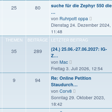
suche für die Zephyr 550 die
25
80
…
Neuester
von
Ruhrpott oppa
Beitrag
Dienstag 24. Dezember 2024,
11:48
THEMEN
BEITRÄGE
LETZTER BEITRAG
(24.) 25.06.-27.06.2027: IG-
35
289
Z…
Neuester
von
Mac
Beitrag
Freitag 3. Juli 2026, 12:54
Re: Online Petition
9
94
Staudurch…
Neuester
von
Corv8
Beitrag
Sonntag 29. Oktober 2023,
18:42