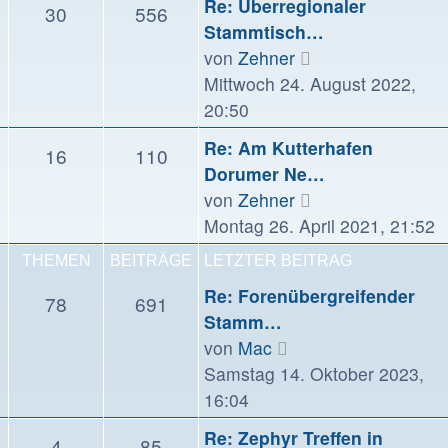
Re: Überregionaler
30
556
Stammtisch…
Neuester
von
Zehner
Beitrag
Mittwoch 24. August 2022,
20:50
Re: Am Kutterhafen
16
110
Dorumer Ne…
Neuester
von
Zehner
Beitrag
Montag 26. April 2021, 21:52
THEMEN
BEITRÄGE
LETZTER BEITRAG
Re: Forenübergreifender
78
691
Stamm…
Neuester
von
Mac
Beitrag
Samstag 14. Oktober 2023,
16:04
Re: Zephyr Treffen in
4
85