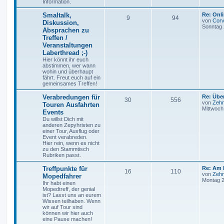
Information.
Smaltalk,
Re: Onl
9
94
von
Cor
Diskussion,
Sonntag 
Absprachen zu
Treffen /
Veranstaltungen
Laberthread ;-)
Hier könnt ihr euch
abstimmen, wer wann
wohin und überhaupt
fährt. Freut euch auf ein
gemeinsames Treffen!
Verabredungen für
Re: Übe
30
556
von
Zeh
Touren Ausfahrten
Mittwoch
Events
Du willst Dich mit
anderen Zepyhristen zu
einer Tour, Ausflug oder
Event verabreden.
Hier rein, wenn es nicht
zu den Stammtisch
Rubriken passt.
Treffpunkte für
Re: Am 
16
110
von
Zeh
Mopedfahrer
Montag 2
Ihr habt einen
Mopedtreff, der genial
ist? Lasst uns an eurem
Wissen teilhaben. Wenn
wir auf Tour sind
können wir hier auch
eine Pause machen!