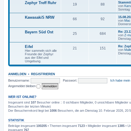
Zephyr Treff Ruhr
Stammti
19
88
von
Kars
Sonntag 
KawasakiS NRW
15.08.20
66
92
von
Mac
Donnerst
Bayern Süd Ost
Re: 23.
25
684
von
Z-ma
Dienstag
Eifel
Re: Zep
21
151
von
Mall
Hier sammeln sich alle
Dienstag
Freunde der Zephyr
aus der Eifel und
Umgebung.
ANMELDEN
•
REGISTRIEREN
Benutzername:
Passwort:
Ich habe mein
Angemeldet bleiben
WER IST ONLINE?
Insgesamt sind
107
Besucher online :: 0 sichtbare Mitglieder, 0 unsichtbare Mitglieder
Besuchern der letzten Minute)
Der Besucherrekord liegt bei
1006
Besuchern, die am Dienstag 10. Februar 2026, 20:51 
STATISTIK
Beiträge insgesamt
100205
• Themen insgesamt
7123
• Mitglieder insgesamt
1385
• Un
insgesamt
767