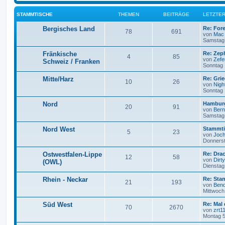
STAMMTISCHE
THEMEN
BEITRÄGE
LETZTER
Bergisches Land
Re: For
78
691
von
Mac
Samstag 
Fränkische
Re: Zep
4
85
von
Zefe
Schweiz / Franken
Sonntag 
Mitte/Harz
Re: Gri
10
26
von
Nigh
Sonntag 
Nord
Hamburg
20
91
von
Ber
Samstag 
Nord West
Stammti
5
23
von
Joc
Donnerst
Ostwestfalen-Lippe
Re: Dra
12
58
von
Dirt
(OWL)
Dienstag 
Rhein - Neckar
Re: Sta
21
193
von
Bend
Mittwoch
Süd West
Re: Mal
70
2670
von
zrt1
Montag 5