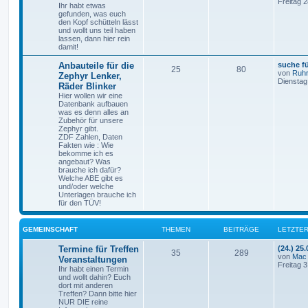
Freitag 2
Ihr habt etwas
gefunden, was euch
den Kopf schütteln lässt
und wollt uns teil haben
lassen, dann hier rein
damit!
Anbauteile für die
suche fü
25
80
von
Ruhr
Zephyr Lenker,
Dienstag
Räder Blinker
Hier wollen wir eine
Datenbank aufbauen
was es denn alles an
Zubehör für unsere
Zephyr gibt.
ZDF Zahlen, Daten
Fakten wie : Wie
bekomme ich es
angebaut? Was
brauche ich dafür?
Welche ABE gibt es
und/oder welche
Unterlagen brauche ich
für den TÜV!
GEMEINSCHAFT
THEMEN
BEITRÄGE
LETZTER
Termine für Treffen
(24.) 25
35
289
von
Mac
Veranstaltungen
Freitag 3
Ihr habt einen Termin
und wollt dahin? Euch
dort mit anderen
Treffen? Dann bitte hier
NUR DIE reine