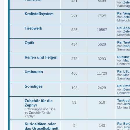
481
5409
von
Zefe
Samstag 
Kraftstoffsystem
Re: Ver
569
7454
von
Zefe
Mittwoch
Triebwerk
Re: Ans
825
10567
von
Zefe
Mittwoch
Optik
Re: Tank
434
5620
von
Klan
Samstag 
Reifen und Felgen
Rückruf
278
3293
von
Mac
Donnerst
Umbauten
Re: LSL 
466
11723
von
Mac
Samstag 
Sonstiges
Re: Ent
193
2429
von
Ber
Donnerst
Zubehör für die
Tankruc
53
518
von
Jelz
Zephyr
Montag 2
Erfahrungen und Tips
zu Zubehör für die
Zephyr
Kuriositäten oder
Re: Ber
5
143
von
Trou
das Gruselkabinett