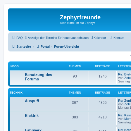
Zephyrfreunde
alles rund um die Zephyr
FAQ
Anzeige der Termine für heute ausschalten
Kalender
Kontakt
Startseite
Portal
Foren-Übersicht
INFOS
THEMEN
BEITRÄGE
LETZTER
Benutzung des
Re: Bie
93
1246
von
Zefe
Forums
Sonntag 
TECHNIK
THEMEN
BEITRÄGE
LETZTER
Auspuff
Re: Zep
367
4855
von
Zefe
Montag 1
Elektrik
Re: Kei
383
4218
von
Mum
Samstag 
Fahrwerk
Re: Brem