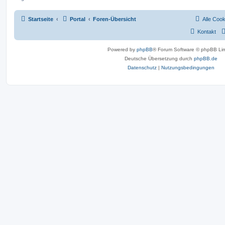
Startseite
Portal
Foren-Übersicht
Alle Coo
Kontakt
Powered by
phpBB
® Forum Software © phpBB Lim
Deutsche Übersetzung durch
phpBB.de
Datenschutz
|
Nutzungsbedingungen