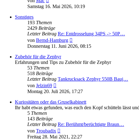
von
Mac
Beitrag
Samstag 16. Mai 2026, 10:19
Sonstiges
193
Themen
2429
Beiträge
Letzter Beitrag
Re: Entdrosselung 34PS -> 50P…
Neuester
von
Bernd-Hamburg
Beitrag
Donnerstag 11. Juni 2026, 08:15
Zubehör für die Zephyr
Erfahrungen und Tips zu Zubehör für die Zephyr
53
Themen
518
Beiträge
Letzter Beitrag
Tankrucksack Zephyr 550B Bauj…
Neuester
von
Jelzin69
Beitrag
Montag 20. Juli 2026, 17:27
Kuriositäten oder das Gruselkabinett
Ihr habt etwas gefunden, was euch den Kopf schütteln lässt und 
5
Themen
143
Beiträge
Letzter Beitrag
Re: Berühmt/berüchtigte Braun…
Neuester
von
Troubadix
Beitrag
Freitag 28. Mai 2021, 22:27