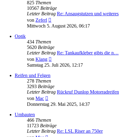
825
Themen
10567
Beiträge
Letzter Beitrag
Re: Ansaugstutzen und weiteres
Neuester
von
Zeferl
Beitrag
Mittwoch 5. August 2026, 06:17
Optik
434
Themen
5620
Beiträge
Letzter Beitrag
Re: Tankaufkleber gibts die n…
Neuester
von
Klang
Beitrag
Samstag 25. Juli 2026, 12:17
Reifen und Felgen
278
Themen
3293
Beiträge
Letzter Beitrag
Rückruf Dunlop Motorradreifen
Neuester
von
Mac
Beitrag
Donnerstag 29. Mai 2025, 14:37
Umbauten
466
Themen
11723
Beiträge
Letzter Beitrag
Re: LSL Riser an 750er
Neuester