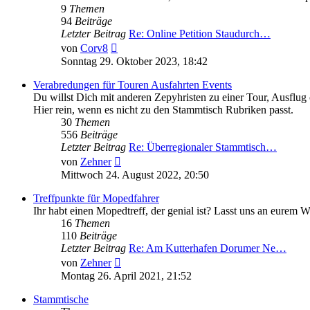
9
Themen
94
Beiträge
Letzter Beitrag
Re: Online Petition Staudurch…
Neuester
von
Corv8
Beitrag
Sonntag 29. Oktober 2023, 18:42
Verabredungen für Touren Ausfahrten Events
Du willst Dich mit anderen Zepyhristen zu einer Tour, Ausflug
Hier rein, wenn es nicht zu den Stammtisch Rubriken passt.
30
Themen
556
Beiträge
Letzter Beitrag
Re: Überregionaler Stammtisch…
Neuester
von
Zehner
Beitrag
Mittwoch 24. August 2022, 20:50
Treffpunkte für Mopedfahrer
Ihr habt einen Mopedtreff, der genial ist? Lasst uns an eurem
16
Themen
110
Beiträge
Letzter Beitrag
Re: Am Kutterhafen Dorumer Ne…
Neuester
von
Zehner
Beitrag
Montag 26. April 2021, 21:52
Stammtische