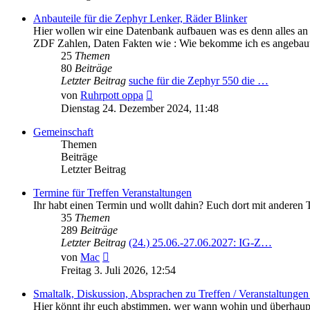
Anbauteile für die Zephyr Lenker, Räder Blinker
Hier wollen wir eine Datenbank aufbauen was es denn alles an
ZDF Zahlen, Daten Fakten wie : Wie bekomme ich es angebaut
25
Themen
80
Beiträge
Letzter Beitrag
suche für die Zephyr 550 die …
Neuester
von
Ruhrpott oppa
Beitrag
Dienstag 24. Dezember 2024, 11:48
Gemeinschaft
Themen
Beiträge
Letzter Beitrag
Termine für Treffen Veranstaltungen
Ihr habt einen Termin und wollt dahin? Euch dort mit anderen 
35
Themen
289
Beiträge
Letzter Beitrag
(24.) 25.06.-27.06.2027: IG-Z…
Neuester
von
Mac
Beitrag
Freitag 3. Juli 2026, 12:54
Smaltalk, Diskussion, Absprachen zu Treffen / Veranstaltungen 
Hier könnt ihr euch abstimmen, wer wann wohin und überhaupt 