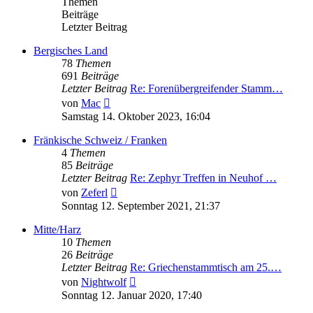
Themen
Beiträge
Letzter Beitrag
Bergisches Land
78
Themen
691
Beiträge
Letzter Beitrag
Re: Forenübergreifender Stamm…
Neuester
von
Mac
Beitrag
Samstag 14. Oktober 2023, 16:04
Fränkische Schweiz / Franken
4
Themen
85
Beiträge
Letzter Beitrag
Re: Zephyr Treffen in Neuhof …
Neuester
von
Zeferl
Beitrag
Sonntag 12. September 2021, 21:37
Mitte/Harz
10
Themen
26
Beiträge
Letzter Beitrag
Re: Griechenstammtisch am 25.…
Neuester
von
Nightwolf
Beitrag
Sonntag 12. Januar 2020, 17:40