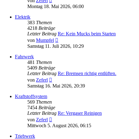
von
Zeferl
Beitrag
Montag 18. Mai 2026, 06:00
Elektrik
383
Themen
4218
Beiträge
Letzter Beitrag
Re: Kein Mucks beim Starten
Neuester
von
Mumpfel
Beitrag
Samstag 11. Juli 2026, 10:29
Fahrwerk
481
Themen
5409
Beiträge
Letzter Beitrag
Re: Bremsen richtig entlüften.
Neuester
von
Zeferl
Beitrag
Samstag 16. Mai 2026, 20:39
Kraftstoffsystem
569
Themen
7454
Beiträge
Letzter Beitrag
Re: Vergaser Reinigen
Neuester
von
Zeferl
Beitrag
Mittwoch 5. August 2026, 06:15
Triebwerk