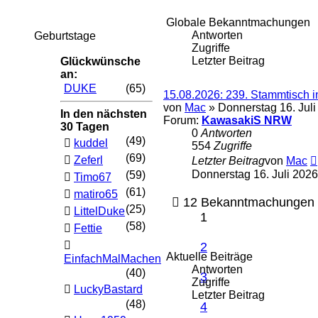
Globale Bekanntmachungen
Antworten
Geburtstage
Zugriffe
Letzter Beitrag
Glückwünsche
an:
DUKE
(65)
15.08.2026: 239. Stammti
von
Mac
» Donnerstag 16. Juli
In den nächsten
Forum:
KawasakiS NRW
30 Tagen
0
Antworten
(49)
kuddel
554
Zugriffe
(69)
Zeferl
Letzter Beitrag
von
Mac
Donnerstag 16. Juli 2026
(59)
Timo67
(61)
matiro65
12 Bekanntmachungen 
(25)
LittelDuke
1
(58)
Fettie
2
Aktuelle Beiträge
EinfachMalMachen
Antworten
(40)
3
Zugriffe
LuckyBastard
Letzter Beitrag
(48)
4