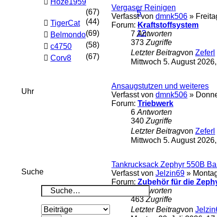
Hoze1959
Vergaser Reinigen
(67)
5
Verfasst von
dmnk506
» Freita
(44)
…
TigerCat
Forum:
Kraftstoffsystem
12
(69)
7
Antworten
Belmondo
373
Zugriffe
(58)
c4750
Letzter Beitrag
von
Zeferl
(67)
Corv8
Mittwoch 5. August 2026,
Ansaugstutzen und weiteres
Uhr
Verfasst von
dmnk506
» Donner
Forum:
Triebwerk
6
Antworten
340
Zugriffe
Letzter Beitrag
von
Zeferl
Mittwoch 5. August 2026,
Tankrucksack Zephyr 550B Ba
Suche
Verfasst von
Jelzin69
» Montag 
Forum:
Zubehör für die Zeph
0
Antworten
463
Zugriffe
Letzter Beitrag
von
Jelzin