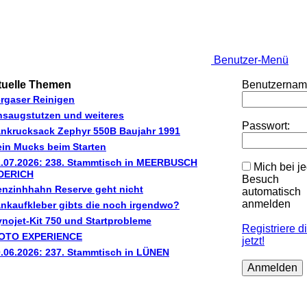
Benutzer-Menü
tuelle Themen
Benutzernam
rgaser Reinigen
nsaugstutzen und weiteres
Passwort:
ankrucksack Zephyr 550B Baujahr 1991
in Mucks beim Starten
1.07.2026: 238. Stammtisch in MEERBUSCH
Mich bei j
DERICH
Besuch
nzinhhahn Reserve geht nicht
automatisch
anmelden
nkaufkleber gibts die noch irgendwo?
nojet-Kit 750 und Startprobleme
Registriere d
OTO EXPERIENCE
jetzt!
.06.2026: 237. Stammtisch in LÜNEN