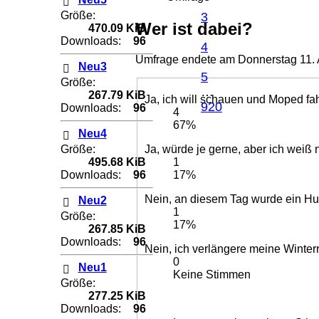
Größe:
3
Wer ist dabei?
470.09 KiB
Downloads:
96
4
Umfrage endete am Donnerstag 11. A
Neu3
5
Größe:
…
267.79 KiB
Ja, ich will schauen und Moped fa
920
Downloads:
96
4
67%
Neu4
Größe:
Ja, würde je 
495.68 KiB
1
Downloads:
96
17%
Nein, an diesem Tag wurde ein Hu
Neu2
1
Größe:
17%
267.85 KiB
Downloads:
96
Nein, ich verlängere meine Winterr
0
Neu1
Keine Stimmen
Größe:
277.25 KiB
Downloads:
96