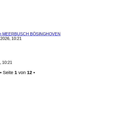
sch in MEERBUSCH BÖSINGHOVEN
 2026, 10:21
Neuester
Beitrag
, 10:21
• Seite
1
von
12
•