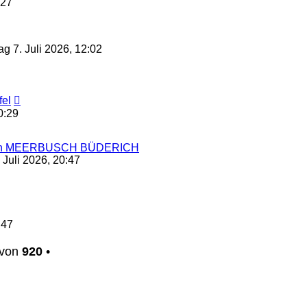
:27
g 7. Juli 2026, 12:02
Neuester
el
Beitrag
0:29
ch in MEERBUSCH BÜDERICH
 Juli 2026, 20:47
Neuester
Beitrag
:47
von
920
•