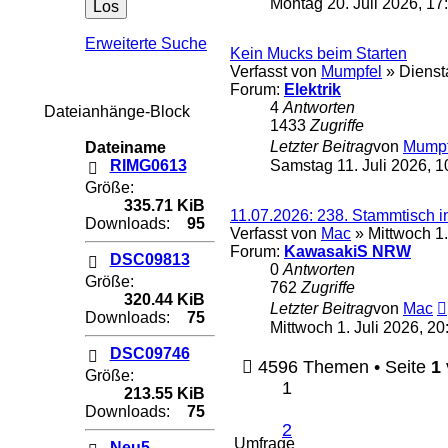
Montag 20. Juli 2026, 17
Erweiterte Suche
Kein Mucks beim Starten
Verfasst von
Mumpfel
» Diensta
Forum:
Elektrik
4
Antworten
Dateianhänge-Block
1433
Zugriffe
Letzter Beitrag
von
Mumpf
Dateiname
RIMG0613
Samstag 11. Juli 2026, 1
Größe:
335.71 KiB
11.07.2026: 238. Stammtis
Downloads:
95
Verfasst von
Mac
» Mittwoch 1.
Forum:
KawasakiS NRW
DSC09813
0
Antworten
Größe:
762
Zugriffe
320.44 KiB
Letzter Beitrag
von
Mac
Downloads:
75
Mittwoch 1. Juli 2026, 20
DSC09746
4596 Themen • Seite
1
Größe:
1
213.55 KiB
Downloads:
75
2
Umfrage
Neu5