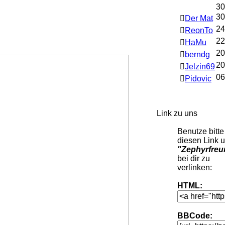
30
30
Der Mat
24
ReonTo
22
HaMu
20
berndg
20
Jelzin69
06
Pidovic
Link zu uns
Benutze bitte
diesen Link 
"Zephyrfreu
bei dir zu
verlinken:
HTML:
BBCode: