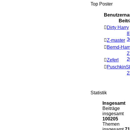
Top Poster
Benutzern
Beit
Dirty Harry
8
3
Z-master
Bernd-Ham
2
2
Zeferl
PuschkinS
2
Statistik
Insgesamt
Beiträge
insgesamt
100205
Themen
insgesamt
71