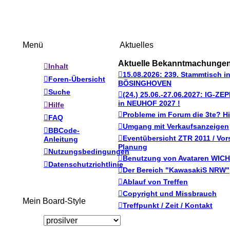
Menü
Aktuelles
Aktuelle Bekanntmachunge
Inhalt
15.08.2026: 239. Stammtisch
Foren-Übersicht
BÖSINGHOVEN
Suche
(24.) 25.06.-27.06.2027: IG-
in NEUHOF 2027 !
Hilfe
Probleme im Forum die 3te? Hi
FAQ
Umgang mit Verkaufsanzeigen
BBCode-
Eventübersicht ZTR 2011 / Vor
Anleitung
Planung
Nutzungsbedingungen
Benutzung von Avataren WICH
Datenschutzrichtlinie
Der Bereich "KawasakiS NRW"
Ablauf von Treffen
Copyright und Missbrauch
Mein Board-Style
Treffpunkt / Zeit / Kontakt