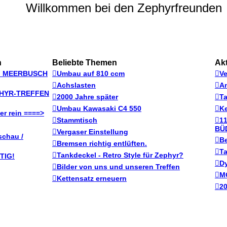
Willkommen bei den Zephyrfreunden
n
Beliebte Themen
Ak
 in MEERBUSCH
Umbau auf 810 ccm
Ve
Achslasten
A
ZEPHYR-TREFFEN
2000 Jahre später
T
Umbau Kawasaki C4 550
Ke
er rein ====>
Stammtisch
1
BÜ
Vergaser Einstellung
schau /
Be
Bremsen richtig entlüften.
Ta
Tankdeckel - Retro Style für Zephyr?
TIG!
Dy
Bilder von uns und unseren Treffen
M
Kettensatz erneuern
20