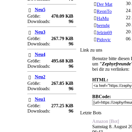
30 
Der Mat
Neu5
24 
ReonTo
Größe:
470.09 KiB
22 
HaMu
Downloads:
96
20 
berndg
20 
Neu3
Jelzin69
Größe:
267.79 KiB
06 
Pidovic
Downloads:
96
Link zu uns
Neu4
Benutze bitte diesen
Größe:
495.68 KiB
um
"Zephyrfreunde
Downloads:
96
bei dir zu verlinken:
Neu2
HTML:
Größe:
267.85 KiB
Downloads:
96
BBCode:
Neu1
Größe:
277.25 KiB
Downloads:
96
Letzte Bots
Amazon [Bot]
Samstag 8. August 2
06:43