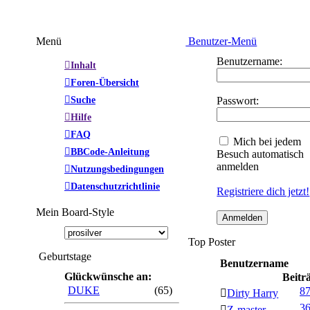
Menü
Benutzer-Menü
Benutzername:
Inhalt
Foren-Übersicht
Suche
Passwort:
Hilfe
FAQ
Mich bei jedem
BBCode-Anleitung
Besuch automatisch
anmelden
Nutzungsbedingungen
Datenschutzrichtlinie
Registriere dich jetzt!
Mein Board-Style
Top Poster
Geburtstage
Benutzername
Glückwünsche an:
Beitr
DUKE
(65)
8
Dirty Harry
3
Z-master