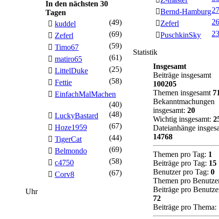
In den nächsten 30
2
Bernd-Hamburg
Tagen
2
(49)
Zeferl
kuddel
2
(69)
PuschkinSky
Zeferl
(59)
Timo67
Statistik
(61)
matiro65
Insgesamt
(25)
LittelDuke
Beiträge insgesamt
(58)
Fettie
100205
Themen insgesamt
7
EinfachMalMachen
Bekanntmachungen
(40)
insgesamt:
20
(48)
LuckyBastard
Wichtig insgesamt:
2
(67)
Hoze1959
Dateianhänge insges
14768
(44)
TigerCat
(69)
Belmondo
Themen pro Tag:
1
(58)
c4750
Beiträge pro Tag:
15
Benutzer pro Tag:
0
(67)
Corv8
Themen pro Benutze
Beiträge pro Benutze
Uhr
72
Beiträge pro Thema: