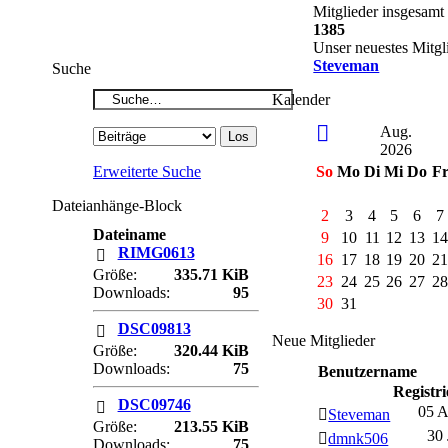
Mitglieder insgesamt
1385
Unser neuestes Mitgl
Steveman
Suche
Kalender
Aug.
2026
Erweiterte Suche
So
Mo
Di
Mi
Do
F
Dateianhänge-Block
2
3
4
5
6
7
Dateiname
9
10
11
12
13
1
RIMG0613
16
17
18
19
20
2
Größe:
335.71 KiB
23
24
25
26
27
2
Downloads:
95
30
31
DSC09813
Neue Mitglieder
Größe:
320.44 KiB
Downloads:
75
Benutzername
Registri
DSC09746
05 
Steveman
Größe:
213.55 KiB
30 
dmnk506
Downloads:
75