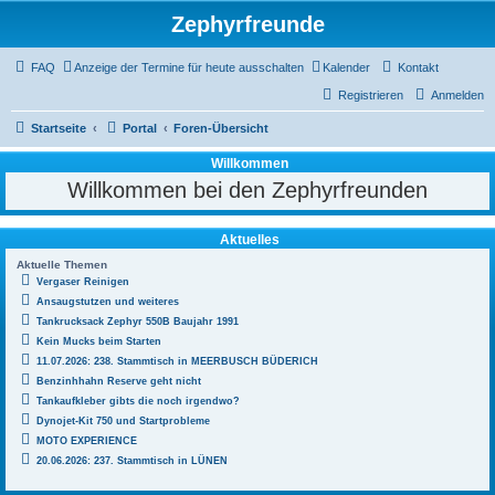
Zephyrfreunde
FAQ
Anzeige der Termine für heute ausschalten
Kalender
Kontakt
Registrieren
Anmelden
Startseite
Portal
Foren-Übersicht
Willkommen
Willkommen bei den Zephyrfreunden
Aktuelles
Aktuelle Themen
Vergaser Reinigen
Ansaugstutzen und weiteres
Tankrucksack Zephyr 550B Baujahr 1991
Kein Mucks beim Starten
11.07.2026: 238. Stammtisch in MEERBUSCH BÜDERICH
Benzinhhahn Reserve geht nicht
Tankaufkleber gibts die noch irgendwo?
Dynojet-Kit 750 und Startprobleme
MOTO EXPERIENCE
20.06.2026: 237. Stammtisch in LÜNEN