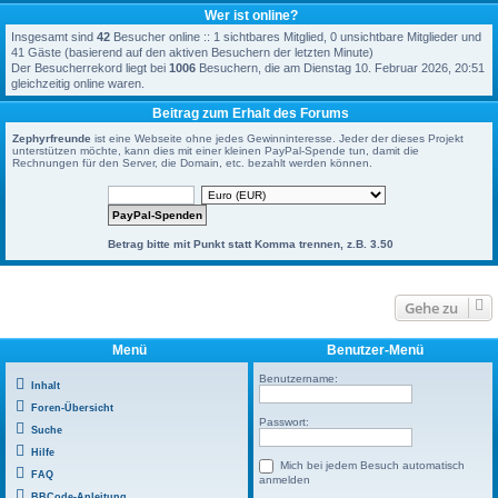
Wer ist online?
Insgesamt sind
42
Besucher online :: 1 sichtbares Mitglied, 0 unsichtbare Mitglieder und
41 Gäste (basierend auf den aktiven Besuchern der letzten Minute)
Der Besucherrekord liegt bei
1006
Besuchern, die am Dienstag 10. Februar 2026, 20:51
gleichzeitig online waren.
Beitrag zum Erhalt des Forums
Zephyrfreunde
ist eine Webseite ohne jedes Gewinninteresse. Jeder der dieses Projekt
unterstützen möchte, kann dies mit einer kleinen PayPal-Spende tun, damit die
Rechnungen für den Server, die Domain, etc. bezahlt werden können.
Betrag bitte mit Punkt statt Komma trennen, z.B. 3.50
Gehe zu
Menü
Benutzer-Menü
Benutzername:
Inhalt
Foren-Übersicht
Passwort:
Suche
Hilfe
Mich bei jedem Besuch automatisch
FAQ
anmelden
BBCode-Anleitung