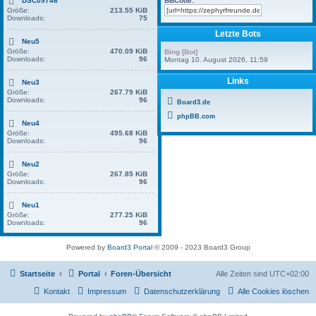
BBCode:
DSC09746
Größe:
213.55 KiB
Downloads:
75
Letzte Bots
Neu5
Größe:
470.09 KiB
Bing [Bot]
Downloads:
96
Montag 10. August 2026, 11:59
Links
Neu3
Größe:
267.79 KiB
Downloads:
96
Board3.de
phpBB.com
Neu4
Größe:
495.68 KiB
Downloads:
96
Neu2
Größe:
267.85 KiB
Downloads:
96
Neu1
Größe:
277.25 KiB
Downloads:
96
Powered by
Board3 Portal
© 2009 - 2023 Board3 Group
Startseite
Portal
Foren-Übersicht
Alle Zeiten sind
UTC+02:00
Kontakt
Impressum
Datenschutzerklärung
Alle Cookies löschen