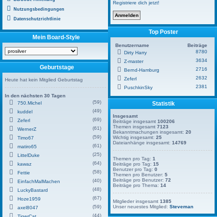
Registriere dich jetzt!
Nutzungsbedingungen
Datenschutzrichtlinie
Top Poster
Mein Board-Style
Benutzername
Beiträge
8780
Dirty Harry
3634
Z-master
Geburtstage
2716
Bernd-Hamburg
2632
Zeferl
Heute hat kein Mitglied Geburtstag
2381
PuschkinSky
In den nächsten 30 Tagen
(59)
750.Michel
Statistik
(49)
kuddel
Insgesamt
(69)
Zeferl
Beiträge insgesamt
100206
Themen insgesamt
7123
(61)
WernerZ
Bekanntmachungen insgesamt:
20
(59)
Wichtig insgesamt:
25
Timo67
Dateianhänge insgesamt:
14769
(61)
matiro65
(25)
LittelDuke
Themen pro Tag:
1
(64)
kawaz
Beiträge pro Tag:
15
Benutzer pro Tag:
0
(58)
Fettie
Themen pro Benutzer:
5
Beiträge pro Benutzer:
72
(40)
EinfachMalMachen
Beiträge pro Thema:
14
(48)
LuckyBastard
(67)
Hoze1959
Mitglieder insgesamt
1385
(59)
Unser neuestes Mitglied:
Steveman
axel8047
(44)
TigerCat