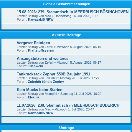
Globale Bekanntmachungen
15.08.2026: 239. Stammtisch in MEERBUSCH BÖSINGHOVEN
Letzter Beitrag von
Mac
»
Donnerstag 16. Juli 2026, 10:21
Forum:
KawasakiS NRW
Aktuelle Beiträge
Vergaser Reinigen
Letzter Beitrag von
Zeferl
»
Mittwoch 5. August 2026, 06:15
Forum:
Kraftstoffsystem
Ansaugstutzen und weiteres
Letzter Beitrag von
Zeferl
»
Mittwoch 5. August 2026, 06:17
Forum:
Triebwerk
Tankrucksack Zephyr 550B Baujahr 1991
Letzter Beitrag von
Jelzin69
»
Montag 20. Juli 2026, 17:27
Forum:
Zubehör für die Zephyr
Kein Mucks beim Starten
Letzter Beitrag von
Mumpfel
»
Samstag 11. Juli 2026, 10:29
Forum:
Elektrik
11.07.2026: 238. Stammtisch in MEERBUSCH BÜDERICH
Letzter Beitrag von
Mac
»
Mittwoch 1. Juli 2026, 20:47
Forum:
KawasakiS NRW
Umfrage