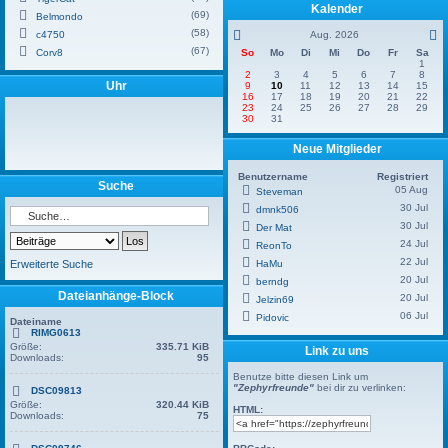
Kalender
(69)
Belmondo
(58)
c4750
Aug. 2026
(67)
Corv8
So
Mo
Di
Mi
Do
Fr
Sa
1
2
3
4
5
6
7
8
Uhr
9
10
11
12
13
14
15
16
17
18
19
20
21
22
23
24
25
26
27
28
29
30
31
Neue Mitglieder
Benutzername
Registriert
Suche
05 Aug
Steveman
30 Jul
dmnk506
30 Jul
Der Mat
24 Jul
ReonTo
22 Jul
Erweiterte Suche
HaMu
20 Jul
berndg
Dateianhänge-Block
20 Jul
Jelzin69
06 Jul
Pidovic
Dateiname
RIMG0613
Größe:
335.71 KiB
Link zu uns
Downloads:
95
Benutze bitte diesen Link um
"Zephyrfreunde"
bei dir zu verlinken:
DSC09813
Größe:
320.44 KiB
HTML:
Downloads:
75