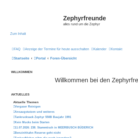
Zephyrfreunde
alles rund um die Zephyr
Zum Inhalt
FAQ
Anzeige der Termine für heute ausschalten
Kalender
Kontakt
Startseite
Portal
Foren-Übersicht
WILLKOMMEN
Willkommen bei den Zephyrfr
AKTUELLES
Aktuelle Themen
Vergaser Reinigen
Ansaugstutzen und weiteres
Tankrucksack Zephyr 550B Baujahr 1991
Kein Mucks beim Starten
11.07.2026: 238. Stammtisch in MEERBUSCH BÜDERICH
Benzinhhahn Reserve geht nicht