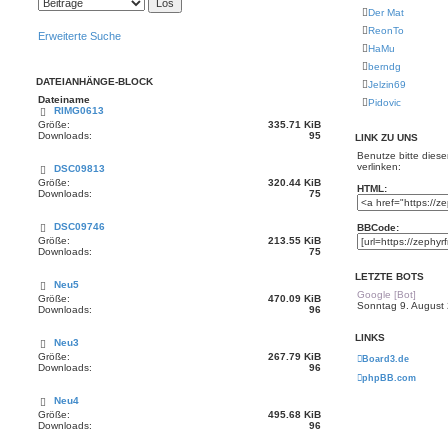
Der Mat
ReonTo
Erweiterte Suche
HaMu
berndg
DATEIANHÄNGE-BLOCK
Jelzin69
Dateiname
Pidovic
RIMG0613
Größe:
335.71 KiB
Downloads:
95
LINK ZU UNS
Benutze bitte dies
verlinken:
DSC09813
Größe:
320.44 KiB
HTML:
Downloads:
75
DSC09746
BBCode:
Größe:
213.55 KiB
Downloads:
75
LETZTE BOTS
Neu5
Google [Bot]
Größe:
470.09 KiB
Sonntag 9. August 
Downloads:
96
LINKS
Neu3
Größe:
267.79 KiB
Board3.de
Downloads:
96
phpBB.com
Neu4
Größe:
495.68 KiB
Downloads:
96