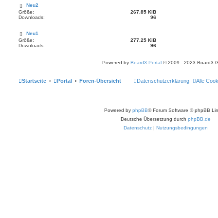
Neu2
Größe:
267.85 KiB
Downloads:
96
Neu1
Größe:
277.25 KiB
Downloads:
96
Powered by
Board3 Portal
© 2009 - 2023 Board3 
Startseite
Portal
Foren-Übersicht
Datenschutzerklärung
Alle Coo
Powered by
phpBB
® Forum Software © phpBB Lim
Deutsche Übersetzung durch
phpBB.de
Datenschutz
|
Nutzungsbedingungen