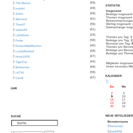
(59)
750.Michel
STATISTIK
(49)
kuddel
Insgesamt
(69)
Zeferl
Beiträge insgesam
Themen insgesamt
(61)
WernerZ
Bekanntmachungen
(59)
Wichtig insgesamt:
Timo67
Dateianhänge insg
(61)
matiro65
(25)
LittelDuke
Themen pro Tag:
1
(58)
Beiträge pro Tag:
1
Fettie
Benutzer pro Tag:
(40)
EinfachMalMachen
Themen pro Benutz
Beiträge pro Benut
(48)
LuckyBastard
Beiträge pro Them
(67)
Hoze1959
(44)
TigerCat
Mitglieder insgesa
Unser neuestes Mit
(69)
Belmondo
(58)
c4750
KALENDER
(67)
Corv8
So
Mo
UHR
2
3
9
10
16
17
23
24
30
31
NEUE MITGLIEDER
SUCHE
Benutzername
Steveman
dmnk506