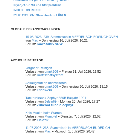
Tankaufkleber gibts die noch irgendwo?
Dynojet-Kit 750 und Startprobleme
MOTO EXPERIENCE
20.06.2026: 237. Stammtisch in LÜNEN
GLOBALE BEKANNTMACHUNGEN
15.08.2026: 239. Stammtisch in MEERBUSCH BÖSINGHOVEN
von
Mac
» Donnerstag 16. Juli 2026, 10:21
Forum:
KawasakiS NRW
AKTUELLE BEITRÄGE
Vergaser Reinigen
Verfasst von
dmnk506
» Freitag 31. Juli 2026, 22:52
Forum:
Kraftstoffsystem
Ansaugstutzen und weiteres
Verfasst von
dmnk506
» Donnerstag 30. Juli 2026, 19:15
Forum:
Triebwerk
Tankrucksack Zephyr 550B Baujahr 1991
Verfasst von
Jelzin69
» Montag 20. Juli 2026, 17:27
Forum:
Zubehör für die Zephyr
Kein Mucks beim Starten
Verfasst von
Mumpfel
» Dienstag 7. Juli 2026, 12:02
Forum:
Elektrik
11.07.2026: 238. Stammtisch in MEERBUSCH BÜDERICH
Verfasst von
Mac
» Mittwoch 1. Juli 2026, 20:47