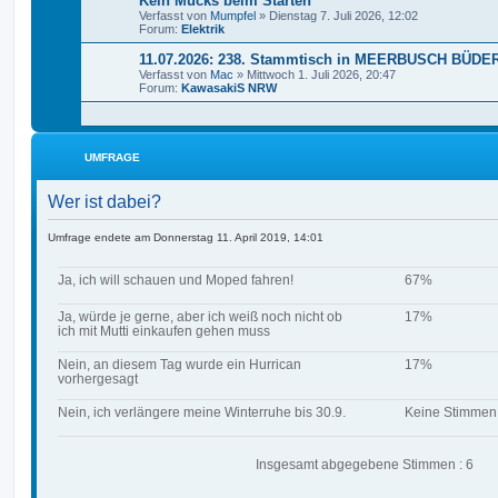
Kein Mucks beim Starten
Verfasst von
Mumpfel
» Dienstag 7. Juli 2026, 12:02
Forum:
Elektrik
11.07.2026: 238. Stammtisch in MEERBUSCH BÜDE
Verfasst von
Mac
» Mittwoch 1. Juli 2026, 20:47
Forum:
KawasakiS NRW
UMFRAGE
Wer ist dabei?
Umfrage endete am Donnerstag 11. April 2019, 14:01
Ja, ich will schauen und Moped fahren!
67%
Ja, würde je gerne, aber ich weiß noch nicht ob
17%
ich mit Mutti einkaufen gehen muss
Nein, an diesem Tag wurde ein Hurrican
17%
vorhergesagt
Nein, ich verlängere meine Winterruhe bis 30.9.
Keine Stimmen
Insgesamt abgegebene Stimmen : 6