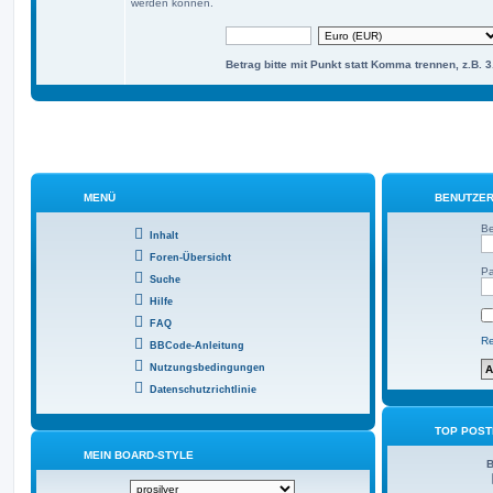
werden können.
Betrag bitte mit Punkt statt Komma trennen, z.B. 3
MENÜ
BENUTZER
Be
Inhalt
Foren-Übersicht
Pa
Suche
Hilfe
FAQ
Re
BBCode-Anleitung
Nutzungsbedingungen
Datenschutzrichtlinie
TOP POST
MEIN BOARD-STYLE
B