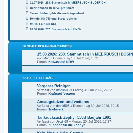
11.07.2026: 238. Stammtisch in MEERBUSCH BÜDERICH
Benzinhhahn Reserve geht nicht
Tankaufkleber gibts die noch irgendwo?
Dynojet-Kit 750 und Startprobleme
MOTO EXPERIENCE
20.06.2026: 237. Stammtisch in LÜNEN
GLOBALE BEKANNTMACHUNGEN
15.08.2026: 239. Stammtisch in MEERBUSCH BÖS
von
Mac
» Donnerstag 16. Juli 2026, 10:21
Forum:
KawasakiS NRW
AKTUELLE BEITRÄGE
Vergaser Reinigen
Verfasst von
dmnk506
» Freitag 31. Juli 2026, 22:52
Forum:
Kraftstoffsystem
Ansaugstutzen und weiteres
Verfasst von
dmnk506
» Donnerstag 30. Juli 2026, 19:15
Forum:
Triebwerk
Tankrucksack Zephyr 550B Baujahr 1991
Verfasst von
Jelzin69
» Montag 20. Juli 2026, 17:27
Forum:
Zubehör für die Zephyr