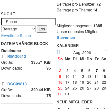
Beiträge pro Benutzer:
72
Beiträge pro Thema:
14
SUCHE
Mitglieder insgesamt
1385
Unser neuestes Mitglied:
Erweiterte Suche
Steveman
DATEIANHÄNGE-BLOCK
KALENDER
Dateiname
Aug. 2026
RIMG0613
So
Mo
Di
Mi
Do
Fr
Sa
Größe:
335.71 KiB
1
Downloads:
95
2
3
4
5
6
7
8
9
10
11
12
13
14
15
16
17
18
19
20
21
22
DSC09813
23
24
25
26
27
28
29
Größe:
320.44 KiB
30
31
Downloads:
75
NEUE MITGLIEDER