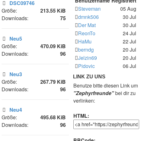
Benutzername
Registriert
DSC09746
Steveman
05 Aug
Größe:
213.55 KiB
dmnk506
30 Jul
Downloads:
75
Der Mat
30 Jul
ReonTo
24 Jul
Neu5
HaMu
22 Jul
Größe:
470.09 KiB
berndg
20 Jul
Downloads:
96
Jelzin69
20 Jul
Pidovic
06 Jul
Neu3
LINK ZU UNS
Größe:
267.79 KiB
Benutze bitte diesen Link um
Downloads:
96
"Zephyrfreunde"
bei dir zu
verlinken:
Neu4
HTML:
Größe:
495.68 KiB
Downloads:
96
BBCode: