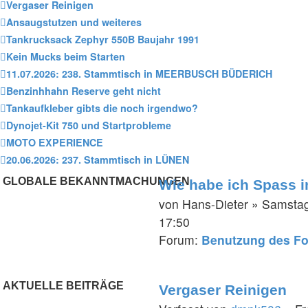
Vergaser Reinigen
Ansaugstutzen und weiteres
Tankrucksack Zephyr 550B Baujahr 1991
Kein Mucks beim Starten
11.07.2026: 238. Stammtisch in MEERBUSCH BÜDERICH
Benzinhhahn Reserve geht nicht
Tankaufkleber gibts die noch irgendwo?
Dynojet-Kit 750 und Startprobleme
MOTO EXPERIENCE
20.06.2026: 237. Stammtisch in LÜNEN
GLOBALE BEKANNTMACHUNGEN
Wie habe ich Spass 
von
Hans-Dieter
» Samstag
17:50
Forum:
Benutzung des F
AKTUELLE BEITRÄGE
Vergaser Reinigen