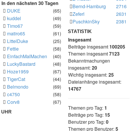
In den nächsten 30 Tagen
Bernd-Hamburg
2716
DUKE
(65)
Zeferl
2631
kuddel
(49)
PuschkinSky
2381
Timo67
(59)
STATISTIK
matiro65
(61)
Insgesamt
LittelDuke
(25)
Beiträge insgesamt
100205
Fettie
(58)
Themen insgesamt
7123
EinfachMalMachen
(40)
Bekanntmachungen
LuckyBastard
(48)
insgesamt:
20
Hoze1959
(67)
Wichtig insgesamt:
25
TigerCat
(44)
Dateianhänge insgesamt:
Belmondo
(69)
14767
c4750
(58)
Corv8
(67)
Themen pro Tag:
1
UHR
Beiträge pro Tag:
15
Benutzer pro Tag:
0
Themen pro Benutzer:
5