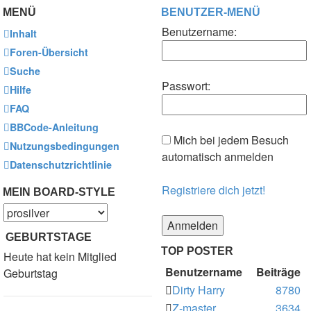
MENÜ
BENUTZER-MENÜ
Benutzername:
Inhalt
Foren-Übersicht
Suche
Passwort:
Hilfe
FAQ
BBCode-Anleitung
Mich bei jedem Besuch
Nutzungsbedingungen
automatisch anmelden
Datenschutzrichtlinie
Registriere dich jetzt!
MEIN BOARD-STYLE
GEBURTSTAGE
TOP POSTER
Heute hat kein Mitglied
Benutzername
Beiträge
Geburtstag
Dirty Harry
8780
Z-master
3634