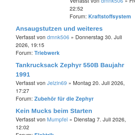
Verfasst von
dmnk506
» Fr
22:52
Forum:
Kraftstoffsystem
Ansaugstutzen und weiteres
Verfasst von
dmnk506
» Donnerstag 30. Juli
2026, 19:15
Forum:
Triebwerk
Tankrucksack Zephyr 550B Baujahr
1991
Verfasst von
Jelzin69
» Montag 20. Juli 2026,
17:27
Forum:
Zubehör für die Zephyr
Kein Mucks beim Starten
Verfasst von
Mumpfel
» Dienstag 7. Juli 2026,
12:02
Forum:
Elektrik