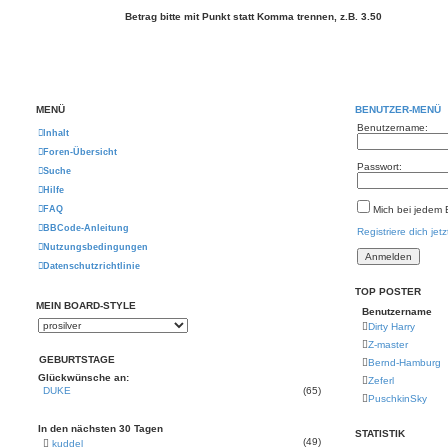
Betrag bitte mit Punkt statt Komma trennen, z.B. 3.50
MENÜ
BENUTZER-MENÜ
Benutzername:
Inhalt
Foren-Übersicht
Passwort:
Suche
Hilfe
FAQ
Mich bei jedem
BBCode-Anleitung
Registriere dich jetz
Nutzungsbedingungen
Datenschutzrichtlinie
TOP POSTER
MEIN BOARD-STYLE
Benutzername
Dirty Harry
Z-master
GEBURTSTAGE
Bernd-Hamburg
Glückwünsche an:
Zeferl
DUKE
(65)
PuschkinSky
In den nächsten 30 Tagen
STATISTIK
(49)
kuddel