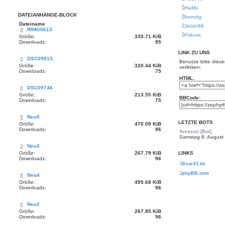
HaMu
DATEIANHÄNGE-BLOCK
berndg
Dateiname
Jelzin69
RIMG0613
Pidovic
Größe:
335.71 KiB
Downloads:
95
LINK ZU UNS
DSC09813
Benutze bitte dies
Größe:
320.44 KiB
verlinken:
Downloads:
75
HTML:
DSC09746
Größe:
213.55 KiB
BBCode:
Downloads:
75
Neu5
LETZTE BOTS
Größe:
470.09 KiB
Downloads:
96
Amazon [Bot]
Samstag 8. August
Neu3
LINKS
Größe:
267.79 KiB
Downloads:
96
Board3.de
phpBB.com
Neu4
Größe:
495.68 KiB
Downloads:
96
Neu2
Größe:
267.85 KiB
Downloads:
96