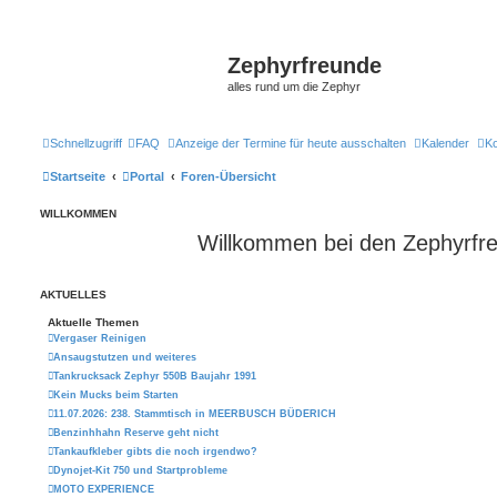
Zephyrfreunde
alles rund um die Zephyr
Schnellzugriff
FAQ
Anzeige der Termine für heute ausschalten
Kalender
Ko
Startseite
Portal
Foren-Übersicht
WILLKOMMEN
Willkommen bei den Zephyrfr
AKTUELLES
Aktuelle Themen
Vergaser Reinigen
Ansaugstutzen und weiteres
Tankrucksack Zephyr 550B Baujahr 1991
Kein Mucks beim Starten
11.07.2026: 238. Stammtisch in MEERBUSCH BÜDERICH
Benzinhhahn Reserve geht nicht
Tankaufkleber gibts die noch irgendwo?
Dynojet-Kit 750 und Startprobleme
MOTO EXPERIENCE