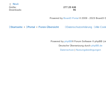
Neu1
Größe:
277.25 KiB
Downloads:
96
Powered by
Board3 Portal
© 2009 - 2023 Board3 
Startseite
Portal
Foren-Übersicht
Datenschutzerklärung
Alle Coo
Powered by
phpBB
® Forum Software © phpBB Lim
Deutsche Übersetzung durch
phpBB.de
Datenschutz
|
Nutzungsbedingungen