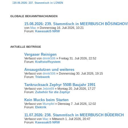
20.06.2026: 237. Stammtisch in LÜNEN
GLOBALE BEKANNTMACHUNGEN
15.08.2026: 239. Stammtisch in MEERBUSCH BÖSINGHO
von
Mac
» Donnerstag 16. Juli 2026, 10:21
Forum:
KawasakiS NRW
AKTUELLE BEITRÄGE
Vergaser Reinigen
Verfasst von
dmnk506
» Freitag 31. Juli 2026, 22:52
Forum:
Kraftstoffsystem
Ansaugstutzen und weiteres
Verfasst von
dmnk506
» Donnerstag 30. Juli 2026, 19:15
Forum:
Triebwerk
Tankrucksack Zephyr 550B Baujahr 1991
Verfasst von
Jelzin69
» Montag 20. Juli 2026, 17:27
Forum:
Zubehör für die Zephyr
Kein Mucks beim Starten
Verfasst von
Mumpfel
» Dienstag 7. Juli 2026, 12:02
Forum:
Elektrik
11.07.2026: 238. Stammtisch in MEERBUSCH BÜDERICH
Verfasst von
Mac
» Mittwoch 1. Juli 2026, 20:47
Forum:
KawasakiS NRW