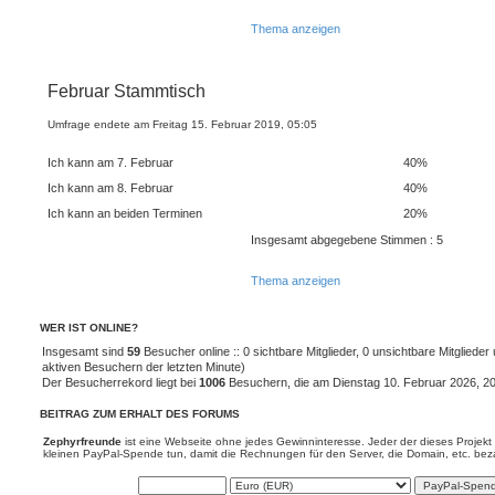
Thema anzeigen
Februar Stammtisch
Umfrage endete am Freitag 15. Februar 2019, 05:05
Ich kann am 7. Februar
40%
Ich kann am 8. Februar
40%
Ich kann an beiden Terminen
20%
Insgesamt abgegebene Stimmen : 5
Thema anzeigen
WER IST ONLINE?
Insgesamt sind
59
Besucher online :: 0 sichtbare Mitglieder, 0 unsichtbare Mitgliede
aktiven Besuchern der letzten Minute)
Der Besucherrekord liegt bei
1006
Besuchern, die am Dienstag 10. Februar 2026, 20:5
BEITRAG ZUM ERHALT DES FORUMS
Zephyrfreunde
ist eine Webseite ohne jedes Gewinninteresse. Jeder der dieses Projekt 
kleinen PayPal-Spende tun, damit die Rechnungen für den Server, die Domain, etc. be