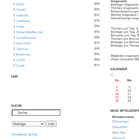
Insgesamt
(69)
Zeferl
Beiträge insgesam
Themen insgesamt
(59)
Timo67
Bekanntmachungen
(61)
Wichtig insgesamt:
matiro65
Dateianhänge insg
(25)
LittelDuke
(58)
Fettie
Themen pro Tag:
1
(40)
Beiträge pro Tag:
1
EinfachMalMachen
Benutzer pro Tag:
(48)
LuckyBastard
Themen pro Benutz
Beiträge pro Benut
(67)
Hoze1959
Beiträge pro Them
(44)
TigerCat
(69)
Belmondo
Mitglieder insgesa
Unser neuestes Mit
(58)
c4750
(67)
Corv8
KALENDER
UHR
So
Mo
2
3
9
10
16
17
23
24
30
31
SUCHE
NEUE MITGLIEDER
Benutzername
Steveman
dmnk506
Der Mat
Erweiterte Suche
ReonTo