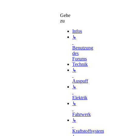
Gehe
zu
Infos
↳
Benutzung
des
Forums
Technik
↳
Auspuff
↳
Elektrik
↳
Fahrwerk
↳
Kraftstoffsystem