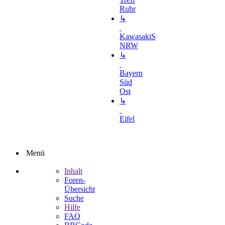
Ruhr
↳
KawasakiS
NRW
↳
Bayern
Süd
Ost
↳
Eifel
Menü
Inhalt
Foren-
Übersicht
Suche
Hilfe
FAQ