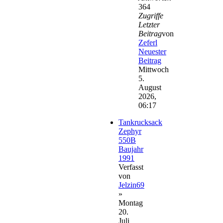
364
Zugriffe
Letzter
Beitrag
von
Zeferl
Neuester
Beitrag
Mittwoch
5.
August
2026,
06:17
Tankrucksack
Zephyr
550B
Baujahr
1991
Verfasst
von
Jelzin69
»
Montag
20.
Juli