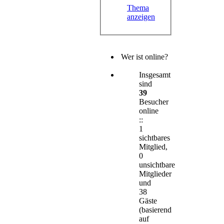
Thema
anzeigen
Wer ist online?
Insgesamt
sind
39
Besucher
online
::
1
sichtbares
Mitglied,
0
unsichtbare
Mitglieder
und
38
Gäste
(basierend
auf