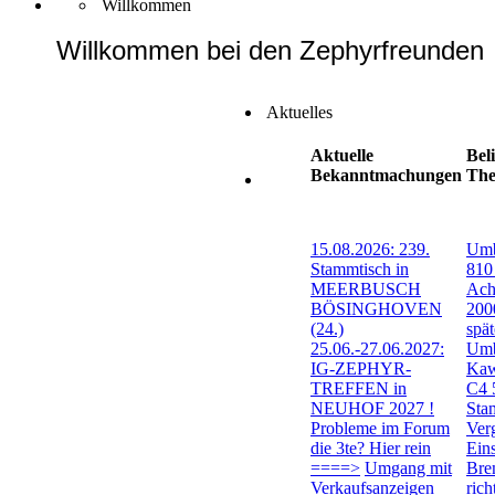
Willkommen
Willkommen bei den Zephyrfreunden
Aktuelles
Aktuelle
Bel
Bekanntmachungen
Th
15.08.2026: 239.
Umb
Stammtisch in
810
MEERBUSCH
Ach
BÖSINGHOVEN
200
(24.)
spät
25.06.-27.06.2027:
Um
IG-ZEPHYR-
Kaw
TREFFEN in
C4 
NEUHOF 2027 !
Sta
Probleme im Forum
Ver
die 3te? Hier rein
Eins
====>
Umgang mit
Bre
Verkaufsanzeigen
rich