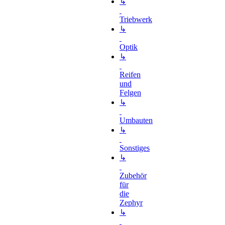
↳
Triebwerk
↳
Optik
↳
Reifen
und
Felgen
↳
Umbauten
↳
Sonstiges
↳
Zubehör
für
die
Zephyr
↳