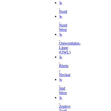
↳
Nord
↳
Nord
West
↳
Ostwestfalen-
Lippe
(OWL)
↳
Rhein
-
Neckar
↳
Süd
West
↳
Zephyr
Treff