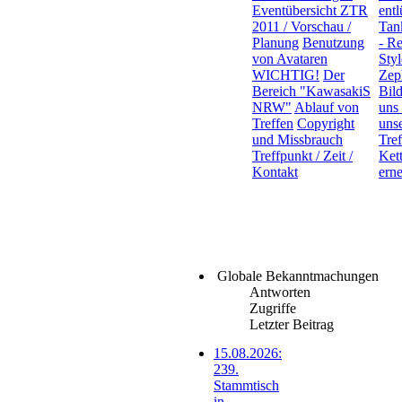
Eventübersicht ZTR
entl
2011 / Vorschau /
Tan
Planung
Benutzung
- Re
von Avataren
Styl
WICHTIG!
Der
Zep
Bereich "KawasakiS
Bil
NRW"
Ablauf von
uns
Treffen
Copyright
uns
und Missbrauch
Tre
Treffpunkt / Zeit /
Ket
Kontakt
ern
Globale Bekanntmachungen
Antworten
Zugriffe
Letzter Beitrag
15.08.2026:
239.
Stammtisch
in