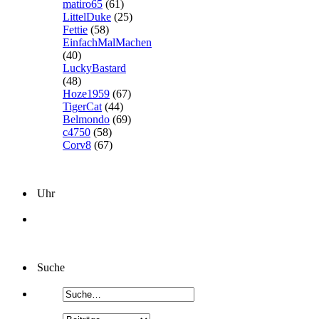
matiro65
(61)
LittelDuke
(25)
Fettie
(58)
EinfachMalMachen
(40)
LuckyBastard
(48)
Hoze1959
(67)
TigerCat
(44)
Belmondo
(69)
c4750
(58)
Corv8
(67)
Uhr
Suche