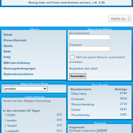
Betrag bitte mit Punkt statt Komma trennen, z.B. 3.50
Gehe zu
Menü
Benutzer-Menü
Benutzername:
Inhalt
Foren-Übersicht
Passwort:
Suche
Hilfe
Mich bei jedem Besuch automatisch
FAQ
anmelden
BBCode-Anleitung
Registriere dich jetzt!
Nutzungsbedingungen
Datenschutzrichtlinie
Mein Board-Style
Top Poster
Benutzername
Beiträge
8780
Dirty Harry
Geburtstage
3634
Z-master
Heute hat kein Mitglied Geburtstag
2716
Bernd-Hamburg
2631
Zeferl
In den nächsten 30 Tagen
(65)
2381
DUKE
PuschkinSky
(49)
kuddel
Statistik
(59)
Timo67
Insgesamt
(61)
Beiträge insgesamt
100205
matiro65