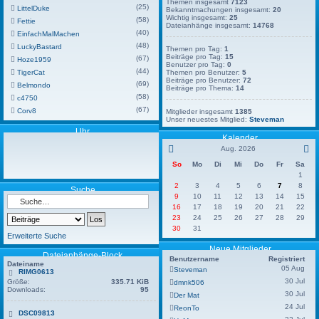
Themen insgesamt
7123
(25)
LittelDuke
Bekanntmachungen insgesamt:
20
Wichtig insgesamt:
25
(58)
Fettie
Dateianhänge insgesamt:
14768
(40)
EinfachMalMachen
(48)
LuckyBastard
Themen pro Tag:
1
Beiträge pro Tag:
15
(67)
Hoze1959
Benutzer pro Tag:
0
(44)
TigerCat
Themen pro Benutzer:
5
Beiträge pro Benutzer:
72
(69)
Belmondo
Beiträge pro Thema:
14
(58)
c4750
(67)
Corv8
Mitglieder insgesamt
1385
Unser neuestes Mitglied:
Steveman
Uhr
Kalender
Aug. 2026
So
Mo
Di
Mi
Do
Fr
Sa
1
2
3
4
5
6
7
8
Suche
9
10
11
12
13
14
15
16
17
18
19
20
21
22
23
24
25
26
27
28
29
30
31
Erweiterte Suche
Neue Mitglieder
Dateianhänge-Block
Benutzername
Registriert
Dateiname
05 Aug
Steveman
RIMG0613
30 Jul
Größe:
335.71 KiB
dmnk506
Downloads:
95
30 Jul
Der Mat
24 Jul
ReonTo
DSC09813