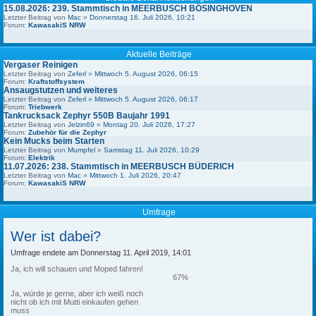
15.08.2026: 239. Stammtisch in MEERBUSCH BÖSINGHOVEN
Letzter Beitrag von
Mac
»
Donnerstag 16. Juli 2026, 10:21
Forum:
KawasakiS NRW
Aktuelle Beiträge
Vergaser Reinigen
Letzter Beitrag von
Zeferl
»
Mittwoch 5. August 2026, 06:15
Forum:
Kraftstoffsystem
Ansaugstutzen und weiteres
Letzter Beitrag von
Zeferl
»
Mittwoch 5. August 2026, 06:17
Forum:
Triebwerk
Tankrucksack Zephyr 550B Baujahr 1991
Letzter Beitrag von
Jelzin69
»
Montag 20. Juli 2026, 17:27
Forum:
Zubehör für die Zephyr
Kein Mucks beim Starten
Letzter Beitrag von
Mumpfel
»
Samstag 11. Juli 2026, 10:29
Forum:
Elektrik
11.07.2026: 238. Stammtisch in MEERBUSCH BÜDERICH
Letzter Beitrag von
Mac
»
Mittwoch 1. Juli 2026, 20:47
Forum:
KawasakiS NRW
Umfrage
Wer ist dabei?
Umfrage endete am Donnerstag 11. April 2019, 14:01
Ja, ich will schauen und Moped fahren!
67%
Ja, würde je gerne, aber ich weiß noch
nicht ob ich mit Mutti einkaufen gehen
muss