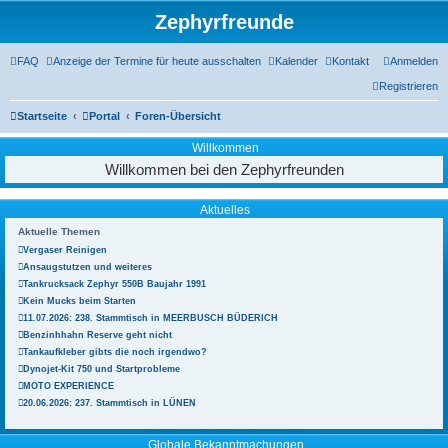
Zephyrfreunde
FAQ
Anzeige der Termine für heute ausschalten
Kalender
Kontakt
Anmelden
Registrieren
Startseite
Portal
Foren-Übersicht
Willkommen
Willkommen bei den Zephyrfreunden
Aktuelles
Aktuelle Themen
Vergaser Reinigen
Ansaugstutzen und weiteres
Tankrucksack Zephyr 550B Baujahr 1991
Kein Mucks beim Starten
11.07.2026: 238. Stammtisch in MEERBUSCH BÜDERICH
Benzinhhahn Reserve geht nicht
Tankaufkleber gibts die noch irgendwo?
Dynojet-Kit 750 und Startprobleme
MOTO EXPERIENCE
20.06.2026: 237. Stammtisch in LÜNEN
Globale Bekanntmachungen