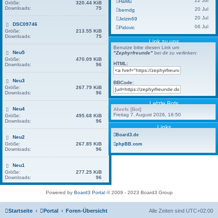
22 Jul
HaMu
Größe:
320.44 KiB
Downloads:
75
20 Jul
berndg
20 Jul
Jelzin69
DSC09746
06 Jul
Pidovic
Größe:
213.55 KiB
Downloads:
75
Link zu uns
Benutze bitte diesen Link um
Neu5
"Zephyrfreunde"
bei dir zu verlinken:
Größe:
470.09 KiB
HTML:
Downloads:
96
Neu3
BBCode:
Größe:
267.79 KiB
Downloads:
96
Letzte Bots
Neu4
Ahrefs [Bot]
Freitag 7. August 2026, 16:50
Größe:
495.68 KiB
Downloads:
96
Links
Board3.de
Neu2
Größe:
267.85 KiB
phpBB.com
Downloads:
96
Neu1
Größe:
277.25 KiB
Downloads:
96
Powered by
Board3 Portal
© 2009 - 2023 Board3 Group
Startseite
Portal
Foren-Übersicht
Alle Zeiten sind
UTC+02:00