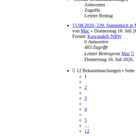
Antworten
Zugriffe
Letzter Beitrag
15.08.2026: 239. Stammtis
von
Mac
» Donnerstag 16. Juli 2
Forum:
KawasakiS NRW
0
Antworten
483
Zugriffe
N
Letzter Beitrag
von
Mac
B
Donnerstag 16. Juli 2026,
12 Bekanntmachungen • Seite
1
2
3
4
5
…
12