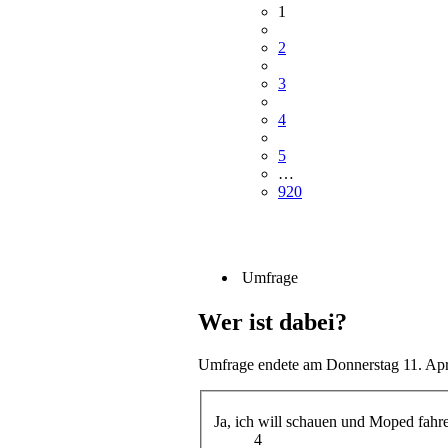
1
2
3
4
5
…
920
Umfrage
Wer ist dabei?
Umfrage endete am Donnerstag 11. Apr
Ja, ich will schauen und Moped fahr
4