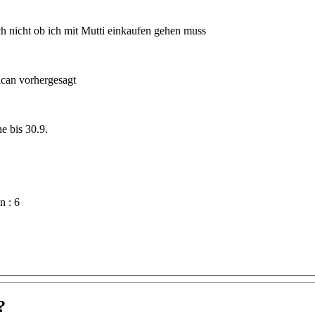
e, aber ich weiß noch nicht ob ich mit Mutti einkaufen gehen muss
ican vorhergesagt
e bis 30.9.
n : 6
?