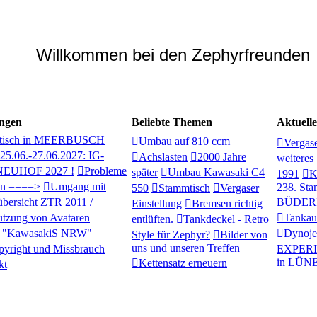
Willkommen bei den Zephyrfreunden
ngen
Beliebte Themen
Aktuell
mmtisch in MEERBUSCH
Umbau auf 810 ccm
Vergas
 25.06.-27.06.2027: IG-
Achslasten
2000 Jahre
weiteres
EUHOF 2027 !
Probleme
später
Umbau Kawasaki C4
1991
K
ein ====>
Umgang mit
238. St
550
Stammtisch
Vergaser
übersicht ZTR 2011 /
BÜDER
Einstellung
Bremsen richtig
tzung von Avataren
Tankauf
entlüften.
Tankdeckel - Retro
h "KawasakiS NRW"
Dynoje
Style für Zephyr?
Bilder von
uns und unseren Treffen
pyright und Missbrauch
EXPER
in LÜN
Kettensatz erneuern
kt