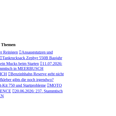
e Themen
er Reinigen
Ansaugstutzen und
Tankrucksack Zephyr 550B Baujahr
ein Mucks beim Starten
11.07.2026:
ammtisch in MEERBUSCH
ICH
Benzinhhahn Reserve geht nicht
kleber gibts die noch irgendwo?
t-Kit 750 und Startprobleme
MOTO
IENCE
20.06.2026: 237. Stammtisch
EN