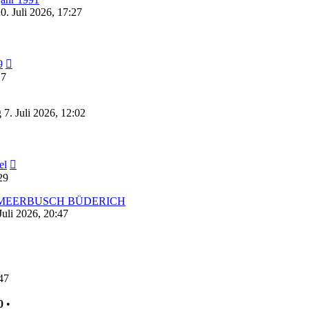
. Juli 2026, 17:27
Neuester
9
Beitrag
27
 7. Juli 2026, 12:02
Neuester
el
Beitrag
29
h in MEERBUSCH BÜDERICH
uli 2026, 20:47
euester
eitrag
47
0
•