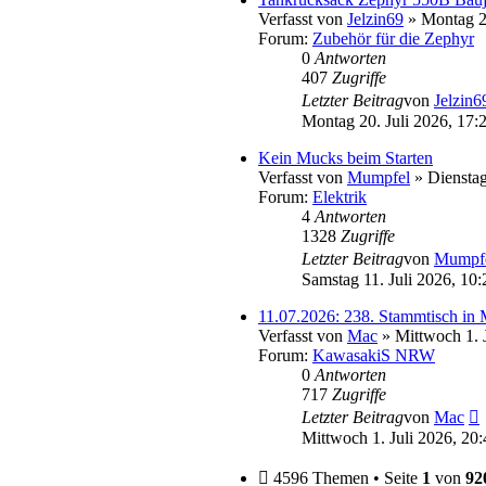
Verfasst von
Jelzin69
» Montag 20
Forum:
Zubehör für die Zephyr
0
Antworten
407
Zugriffe
Letzter Beitrag
von
Jelzin6
Montag 20. Juli 2026, 17:
Kein Mucks beim Starten
Verfasst von
Mumpfel
» Dienstag
Forum:
Elektrik
4
Antworten
1328
Zugriffe
Letzter Beitrag
von
Mumpf
Samstag 11. Juli 2026, 10:
11.07.2026: 238. Stammtisc
Verfasst von
Mac
» Mittwoch 1. J
Forum:
KawasakiS NRW
0
Antworten
717
Zugriffe
N
Letzter Beitrag
von
Mac
B
Mittwoch 1. Juli 2026, 20:
4596 Themen • Seite
1
von
92