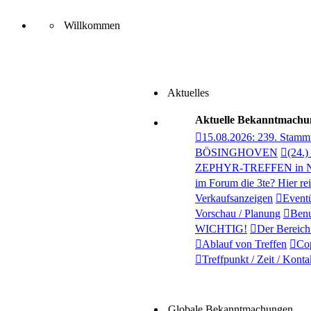
Willkommen
Aktuelles
Aktuelle Bekanntmachu
15.08.2026: 239. Sta
BÖSINGHOVEN
(24.)
ZEPHYR-TREFFEN in N
im Forum die 3te? Hier r
Verkaufsanzeigen
Event
Vorschau / Planung
Benu
WICHTIG!
Der Bereic
Ablauf von Treffen
Co
Treffpunkt / Zeit / Konta
Globale Bekanntmachungen