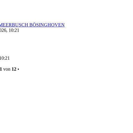
ch in MEERBUSCH BÖSINGHOVEN
026, 10:21
euester
eitrag
 10:21
1
von
12
•