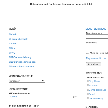
Betrag bitte mit Punkt statt Komma trennen, z.B. 3.50
MENÜ
BENUTZER-MENÜ
Benutzername:
Inhalt
Foren-Übersicht
Passwort:
Suche
Hilfe
FAQ
Mich bei jedem
BBCode-Anleitung
Registriere dich jetz
Nutzungsbedingungen
Datenschutzrichtlinie
TOP POSTER
MEIN BOARD-STYLE
Benutzername
Dirty Harry
Z-master
GEBURTSTAGE
Bernd-Hamburg
Glückwünsche an:
Zeferl
DUKE
(65)
PuschkinSky
In den nächsten 30 Tagen
STATISTIK