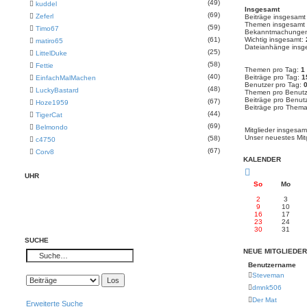
(49)
kuddel
Insgesamt
(69)
Zeferl
Beiträge insgesam
Themen insgesamt
(59)
Timo67
Bekanntmachungen
(61)
Wichtig insgesamt:
matiro65
Dateianhänge insg
(25)
LittelDuke
(58)
Fettie
Themen pro Tag:
1
(40)
Beiträge pro Tag:
1
EinfachMalMachen
Benutzer pro Tag:
(48)
LuckyBastard
Themen pro Benutz
Beiträge pro Benut
(67)
Hoze1959
Beiträge pro Them
(44)
TigerCat
(69)
Belmondo
Mitglieder insgesa
Unser neuestes Mit
(58)
c4750
(67)
Corv8
KALENDER
UHR
So
Mo
2
3
9
10
16
17
23
24
30
31
SUCHE
NEUE MITGLIEDER
Benutzername
Steveman
dmnk506
Der Mat
Erweiterte Suche