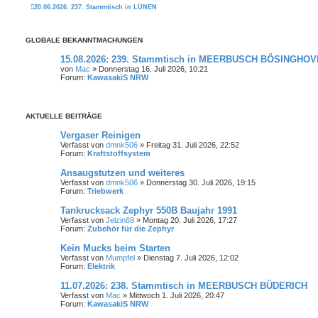
20.06.2026: 237. Stammtisch in LÜNEN
GLOBALE BEKANNTMACHUNGEN
15.08.2026: 239. Stammtisch in MEERBUSCH BÖSINGHO
von
Mac
» Donnerstag 16. Juli 2026, 10:21
Forum:
KawasakiS NRW
AKTUELLE BEITRÄGE
Vergaser Reinigen
Verfasst von
dmnk506
» Freitag 31. Juli 2026, 22:52
Forum:
Kraftstoffsystem
Ansaugstutzen und weiteres
Verfasst von
dmnk506
» Donnerstag 30. Juli 2026, 19:15
Forum:
Triebwerk
Tankrucksack Zephyr 550B Baujahr 1991
Verfasst von
Jelzin69
» Montag 20. Juli 2026, 17:27
Forum:
Zubehör für die Zephyr
Kein Mucks beim Starten
Verfasst von
Mumpfel
» Dienstag 7. Juli 2026, 12:02
Forum:
Elektrik
11.07.2026: 238. Stammtisch in MEERBUSCH BÜDERICH
Verfasst von
Mac
» Mittwoch 1. Juli 2026, 20:47
Forum:
KawasakiS NRW