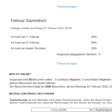
Thema anzeigen
Februar Stammtisch
Umfrage endete am Freitag 15. Februar 2019, 05:05
Ich kann am 7. Februar
40%
Ich kann am 8. Februar
40%
Ich kann an beiden Terminen
20%
Insgesamt abgegebene Stimmen : 5
Thema anzeigen
WER IST ONLINE?
Insgesamt sind
60
Besucher online :: 0 sichtbare Mitglieder, 0 unsichtbare Mitgliede
aktiven Besuchern der letzten Minute)
Der Besucherrekord liegt bei
1006
Besuchern, die am Dienstag 10. Februar 2026, 20:5
BEITRAG ZUM ERHALT DES FORUMS
Zephyrfreunde
ist eine Webseite ohne jedes Gewinninteresse. Jeder der dieses Projekt 
kleinen PayPal-Spende tun, damit die Rechnungen für den Server, die Domain, etc. be