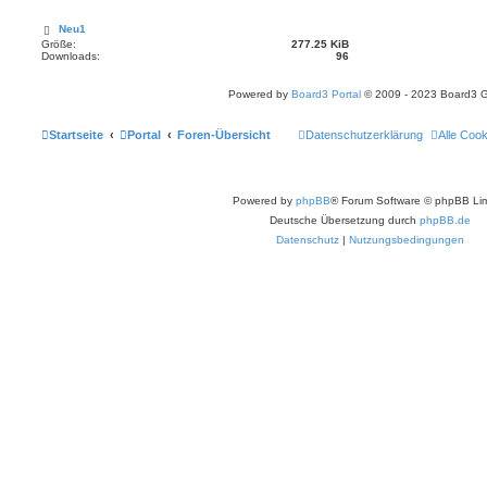
Neu1
Größe:
277.25 KiB
Downloads:
96
Powered by
Board3 Portal
© 2009 - 2023 Board3 
Startseite
Portal
Foren-Übersicht
Datenschutzerklärung
Alle Coo
Powered by
phpBB
® Forum Software © phpBB Lim
Deutsche Übersetzung durch
phpBB.de
Datenschutz
|
Nutzungsbedingungen