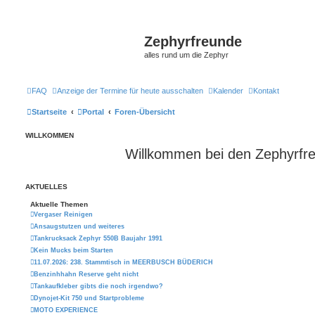
Zephyrfreunde
alles rund um die Zephyr
FAQ
Anzeige der Termine für heute ausschalten
Kalender
Kontakt
Startseite
Portal
Foren-Übersicht
WILLKOMMEN
Willkommen bei den Zephyrfr
AKTUELLES
Aktuelle Themen
Vergaser Reinigen
Ansaugstutzen und weiteres
Tankrucksack Zephyr 550B Baujahr 1991
Kein Mucks beim Starten
11.07.2026: 238. Stammtisch in MEERBUSCH BÜDERICH
Benzinhhahn Reserve geht nicht
Tankaufkleber gibts die noch irgendwo?
Dynojet-Kit 750 und Startprobleme
MOTO EXPERIENCE