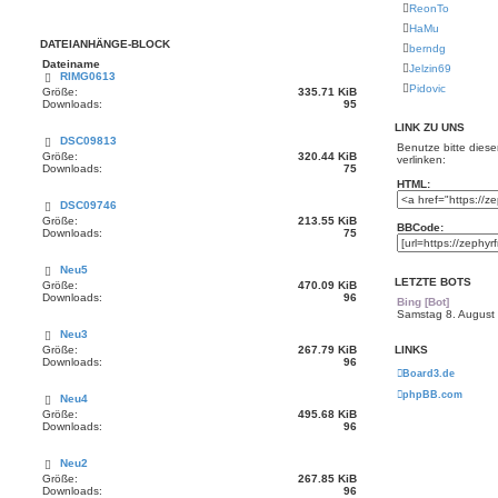
ReonTo
HaMu
DATEIANHÄNGE-BLOCK
berndg
Dateiname
Jelzin69
RIMG0613
Pidovic
Größe:
335.71 KiB
Downloads:
95
LINK ZU UNS
DSC09813
Benutze bitte dies
Größe:
320.44 KiB
verlinken:
Downloads:
75
HTML:
DSC09746
Größe:
213.55 KiB
BBCode:
Downloads:
75
Neu5
LETZTE BOTS
Größe:
470.09 KiB
Downloads:
96
Bing [Bot]
Samstag 8. August 
Neu3
LINKS
Größe:
267.79 KiB
Downloads:
96
Board3.de
phpBB.com
Neu4
Größe:
495.68 KiB
Downloads:
96
Neu2
Größe:
267.85 KiB
Downloads:
96