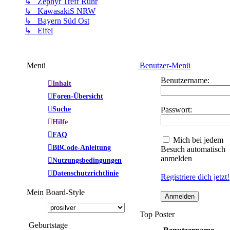
↳ Zephyr Treff Ruhr
↳ KawasakiS NRW
↳ Bayern Süd Ost
↳ Eifel
Menü
Benutzer-Menü
Benutzername:
Inhalt
Foren-Übersicht
Suche
Passwort:
Hilfe
FAQ
Mich bei jedem
BBCode-Anleitung
Besuch automatisch
anmelden
Nutzungsbedingungen
Datenschutzrichtlinie
Registriere dich jetzt!
Mein Board-Style
Top Poster
Geburtstage