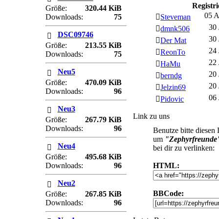
Registri
Größe:
320.44 KiB
05 
Downloads:
75
Steveman
30 
dmnk506
DSC09746
30 
Der Mat
Größe:
213.55 KiB
24 
ReonTo
Downloads:
75
22 
HaMu
Neu5
20 
berndg
Größe:
470.09 KiB
20 
Jelzin69
Downloads:
96
06 
Pidovic
Neu3
Link zu uns
Größe:
267.79 KiB
Downloads:
96
Benutze bitte diesen
um
"Zephyrfreunde
Neu4
bei dir zu verlinken:
Größe:
495.68 KiB
Downloads:
96
HTML:
Neu2
BBCode:
Größe:
267.85 KiB
Downloads:
96