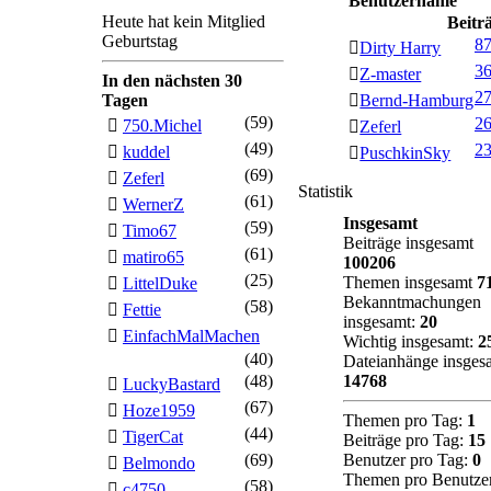
Benutzername
Heute hat kein Mitglied
Beitr
Geburtstag
8
Dirty Harry
3
Z-master
In den nächsten 30
2
Tagen
Bernd-Hamburg
(59)
2
750.Michel
Zeferl
(49)
2
kuddel
PuschkinSky
(69)
Zeferl
Statistik
(61)
WernerZ
Insgesamt
(59)
Timo67
Beiträge insgesamt
(61)
matiro65
100206
(25)
Themen insgesamt
7
LittelDuke
Bekanntmachungen
(58)
Fettie
insgesamt:
20
EinfachMalMachen
Wichtig insgesamt:
2
(40)
Dateianhänge insges
(48)
14768
LuckyBastard
(67)
Hoze1959
Themen pro Tag:
1
(44)
TigerCat
Beiträge pro Tag:
15
(69)
Benutzer pro Tag:
0
Belmondo
Themen pro Benutze
(58)
c4750