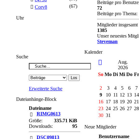
Beiträge pro Benutze
(67)
Corv8
72
Beiträge pro Thema:
Uhr
Mitglieder insgesamt
1385
Unser neuestes Mitgl
Steveman
Kalender
Suche
Aug.
2026
So
Mo
Di
Mi
Do
F
2
3
4
5
6
7
Erweiterte Suche
9
10
11
12
13
1
Dateianhänge-Block
16
17
18
19
20
2
Dateiname
23
24
25
26
27
2
RIMG0613
30
31
Größe:
335.71 KiB
Downloads:
95
Neue Mitglieder
Benutzername
DSC09813