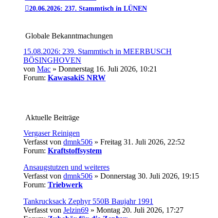
20.06.2026: 237. Stammtisch in LÜNEN
Globale Bekanntmachungen
15.08.2026: 239. Stammtisch in MEERBUSCH
BÖSINGHOVEN
von
Mac
» Donnerstag 16. Juli 2026, 10:21
Forum:
KawasakiS NRW
Aktuelle Beiträge
Vergaser Reinigen
Verfasst von
dmnk506
» Freitag 31. Juli 2026, 22:52
Forum:
Kraftstoffsystem
Ansaugstutzen und weiteres
Verfasst von
dmnk506
» Donnerstag 30. Juli 2026, 19:15
Forum:
Triebwerk
Tankrucksack Zephyr 550B Baujahr 1991
Verfasst von
Jelzin69
» Montag 20. Juli 2026, 17:27