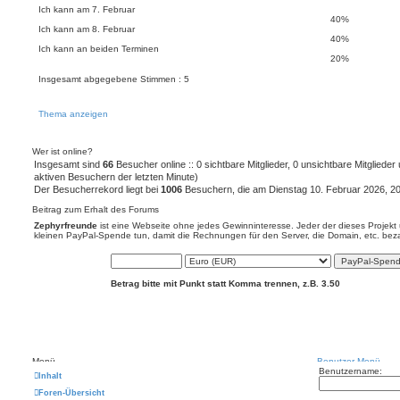
Ich kann am 7. Februar
40%
Ich kann am 8. Februar
40%
Ich kann an beiden Terminen
20%
Insgesamt abgegebene Stimmen : 5
Thema anzeigen
Wer ist online?
Insgesamt sind
66
Besucher online :: 0 sichtbare Mitglieder, 0 unsichtbare Mitgliede
aktiven Besuchern der letzten Minute)
Der Besucherrekord liegt bei
1006
Besuchern, die am Dienstag 10. Februar 2026, 20:5
Beitrag zum Erhalt des Forums
Zephyrfreunde
ist eine Webseite ohne jedes Gewinninteresse. Jeder der dieses Projekt 
kleinen PayPal-Spende tun, damit die Rechnungen für den Server, die Domain, etc. bez
Betrag bitte mit Punkt statt Komma trennen, z.B. 3.50
Menü
Benutzer-Menü
Benutzername:
Inhalt
Foren-Übersicht