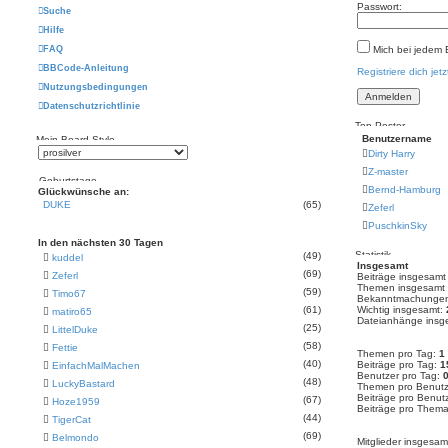
Passwort:
Suche
Hilfe
FAQ
Mich bei jedem
BBCode-Anleitung
Registriere dich jetz
Nutzungsbedingungen
Datenschutzrichtlinie
Top Poster
Benutzername
Mein Board-Style
Dirty Harry
Z-master
Geburtstage
Bernd-Hamburg
Glückwünsche an:
DUKE
(65)
Zeferl
PuschkinSky
In den nächsten 30 Tagen
Statistik
(49)
kuddel
Insgesamt
(69)
Zeferl
Beiträge insgesam
Themen insgesamt
(59)
Timo67
Bekanntmachungen
(61)
Wichtig insgesamt:
matiro65
Dateianhänge insg
(25)
LittelDuke
(58)
Fettie
Themen pro Tag:
1
(40)
Beiträge pro Tag:
1
EinfachMalMachen
Benutzer pro Tag:
(48)
LuckyBastard
Themen pro Benutz
Beiträge pro Benut
(67)
Hoze1959
Beiträge pro Them
(44)
TigerCat
(69)
Belmondo
Mitglieder insgesa