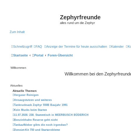
Zephyrfreunde
alles rund um die Zephyr
Zum Inhalt
Schnellzugriff
FAQ
Anzeige der Termine für heute ausschalten
Kalender
Ko
Startseite
Portal
Foren-Übersicht
Willkommen
Willkommen bei den Zephyrfreund
Aktuelles
Aktuelle Themen
Vergaser Reinigen
Ansaugstutzen und weiteres
Tankrucksack Zephyr 550B Baujahr 1991
Kein Mucks beim Starten
11.07.2026: 238. Stammtisch in MEERBUSCH BÜDERICH
Benzinhhahn Reserve geht nicht
Tankaufkleber gibts die noch irgendwo?
Dynojet-Kit 750 und Startprobleme