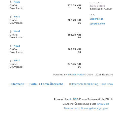
Neu5
Letzte Bots
Größe:
470.09 KiB
Google [Bot]
Downloads:
96
Samstag 8. August
Links
Neu3
Board3.de
Größe:
267.79 KiB
Downloads:
96
phpBB.com
Neu4
Größe:
495.68 KiB
Downloads:
96
Neu2
Größe:
267.85 KiB
Downloads:
96
Neu1
Größe:
277.25 KiB
Downloads:
96
Powered by
Board3 Portal
© 2009 - 2023 Board3 
Startseite
Portal
Foren-Übersicht
Datenschutzerklärung
Alle Coo
Powered by
phpBB
® Forum Software © phpBB Lim
Deutsche Übersetzung durch
phpBB.de
Datenschutz
|
Nutzungsbedingungen