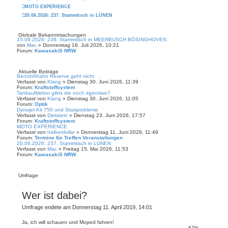
MOTO EXPERIENCE
20.06.2026: 237. Stammtisch in LÜNEN
Globale Bekanntmachungen
15.08.2026: 239. Stammtisch in MEERBUSCH BÖSINGHOVEN
von
Mac
» Donnerstag 16. Juli 2026, 10:21
Forum:
KawasakiS NRW
Aktuelle Beiträge
Benzinhhahn Reserve geht nicht
Verfasst von
Klang
» Dienstag 30. Juni 2026, 11:39
Forum:
Kraftstoffsystem
Tankaufkleber gibts die noch irgendwo?
Verfasst von
Klang
» Dienstag 30. Juni 2026, 11:05
Forum:
Optik
Dynojet-Kit 750 und Startprobleme
Verfasst von
Dietstein
» Dienstag 23. Juni 2026, 17:57
Forum:
Kraftstoffsystem
MOTO EXPERIENCE
Verfasst von
halberdollar
» Donnerstag 11. Juni 2026, 11:49
Forum:
Termine für Treffen Veranstaltungen
20.06.2026: 237. Stammtisch in LÜNEN
Verfasst von
Mac
» Freitag 15. Mai 2026, 11:53
Forum:
KawasakiS NRW
Umfrage
Wer ist dabei?
Umfrage endete am Donnerstag 11. April 2019, 14:01
Ja, ich will schauen und Moped fahren!
67%