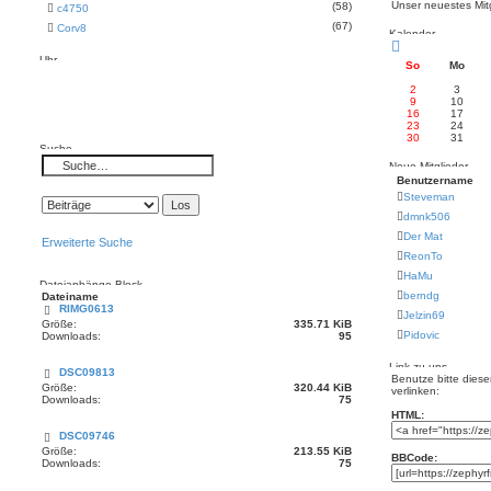
Unser neuestes Mit
(58)
c4750
(67)
Corv8
Kalender
Uhr
So
Mo
2
3
9
10
16
17
23
24
30
31
Suche
Neue Mitglieder
Benutzername
Steveman
dmnk506
Der Mat
Erweiterte Suche
ReonTo
HaMu
Dateianhänge-Block
berndg
Dateiname
RIMG0613
Jelzin69
Größe:
335.71 KiB
Pidovic
Downloads:
95
Link zu uns
DSC09813
Benutze bitte dies
Größe:
320.44 KiB
verlinken:
Downloads:
75
HTML:
DSC09746
Größe:
213.55 KiB
BBCode:
Downloads:
75