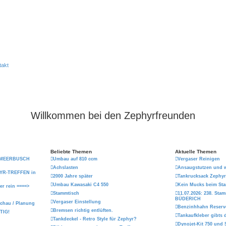
takt
Willkommen bei den Zephyrfreunden
Beliebte Themen
Aktuelle Themen
in MEERBUSCH
Umbau auf 810 ccm
Vergaser Reinigen
Achslasten
Ansaugstutzen und w
PHYR-TREFFEN in
2000 Jahre später
Tankrucksack Zephyr
Umbau Kawasaki C4 550
Kein Mucks beim Sta
er rein ====>
Stammtisch
11.07.2026: 238. St
BÜDERICH
Vergaser Einstellung
schau / Planung
Benzinhhahn Reserve
Bremsen richtig entlüften.
TIG!
Tankaufkleber gibts
Tankdeckel - Retro Style für Zephyr?
Dynojet-Kit 750 und 