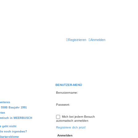
Registrieren
Anmelden
BENUTZER-MENÜ
Benutzername:
eiteres
Passwort:
 550B Baujahr 1991
rten
Mich bei jedem Besuch
ammtisch in MEERBUSCH
automatisch anmelden
 geht nicht
Registriere dich jetzt!
 die noch irgendwo?
Startprobleme