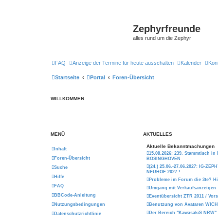
Zephyrfreunde
alles rund um die Zephyr
FAQ
Anzeige der Termine für heute ausschalten
Kalender
Kon
Startseite
Portal
Foren-Übersicht
WILLKOMMEN
MENÜ
AKTUELLES
Aktuelle Bekanntmachungen
Inhalt
15.08.2026: 239. Stammtisch 
Foren-Übersicht
BÖSINGHOVEN
(24.) 25.06.-27.06.2027: IG-ZE
Suche
NEUHOF 2027 !
Hilfe
Probleme im Forum die 3te? Hi
FAQ
Umgang mit Verkaufsanzeigen
BBCode-Anleitung
Eventübersicht ZTR 2011 / Vor
Nutzungsbedingungen
Benutzung von Avataren WICH
Der Bereich "KawasakiS NRW"
Datenschutzrichtlinie