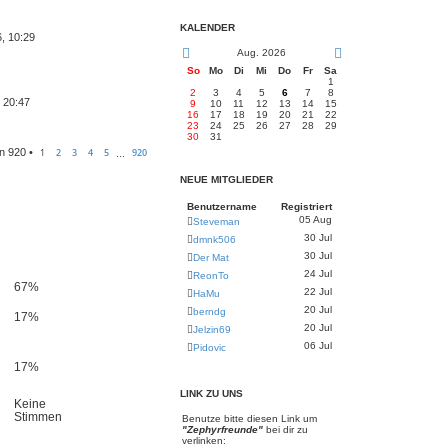
KALENDER
6, 10:29
Aug. 2026
So
Mo
Di
Mi
Do
Fr
Sa
1
2
3
4
5
6
7
8
, 20:47
9
10
11
12
13
14
15
16
17
18
19
20
21
22
23
24
25
26
27
28
29
30
31
n
920
•
1
2
3
4
5
920
…
NEUE MITGLIEDER
Benutzername
Registriert
05 Aug
Steveman
30 Jul
dmnk506
30 Jul
Der Mat
24 Jul
ReonTo
67%
22 Jul
HaMu
20 Jul
berndg
17%
20 Jul
Jelzin69
06 Jul
Pidovic
17%
LINK ZU UNS
Keine
Stimmen
Benutze bitte diesen Link um
"Zephyrfreunde"
bei dir zu
verlinken: