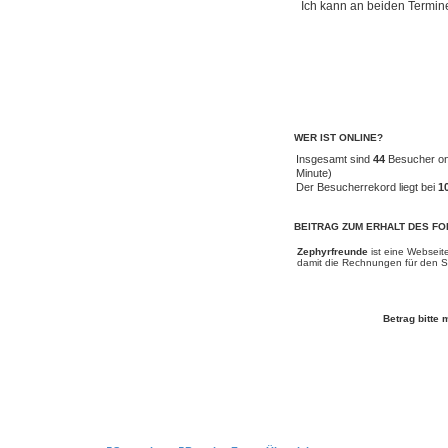
Ich kann an beiden Termin
WER IST ONLINE?
Insgesamt sind
44
Besucher onl
Minute)
Der Besucherrekord liegt bei
1
BEITRAG ZUM ERHALT DES F
Zephyrfreunde
ist eine Webseit
damit die Rechnungen für den Se
Betrag bitte 