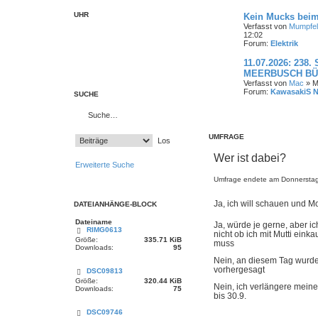
UHR
Kein Mucks beim
Verfasst von
Mumpfel
12:02
Forum:
Elektrik
11.07.2026: 238.
MEERBUSCH BÜ
Verfasst von
Mac
» Mi
Forum:
KawasakiS 
SUCHE
UMFRAGE
Wer ist dabei?
Erweiterte Suche
Umfrage endete am Donnerstag 
Ja, ich will schauen und M
DATEIANHÄNGE-BLOCK
Dateiname
Ja, würde je gerne, aber ich weiß noch
RIMG0613
nicht ob ich mit Mutti eink
Größe:
335.71 KiB
muss
Downloads:
95
Nein, an diesem Tag wurde
vorhergesagt
DSC09813
Größe:
320.44 KiB
Nein, ich verlängere mein
Downloads:
75
bis 30.9.
DSC09746