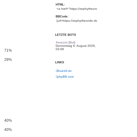
HTML:
BBCode:
LETZTE BOTS
Amazon [Bot]
Donnerstag 6. August 2026,
03:08
71%
29%
LINKS
Board3.de
phpBB.com
40%
40%