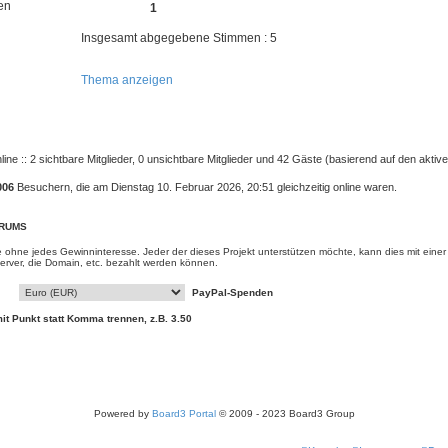
en
1
Insgesamt abgegebene Stimmen : 5
Thema anzeigen
ine :: 2 sichtbare Mitglieder, 0 unsichtbare Mitglieder und 42 Gäste (basierend auf den aktiv
006
Besuchern, die am Dienstag 10. Februar 2026, 20:51 gleichzeitig online waren.
ORUMS
e ohne jedes Gewinninteresse. Jeder der dieses Projekt unterstützen möchte, kann dies mit eine
rver, die Domain, etc. bezahlt werden können.
mit Punkt statt Komma trennen, z.B. 3.50
Powered by
Board3 Portal
© 2009 - 2023 Board3 Group