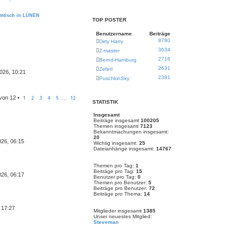
ammtisch in LÜNEN
TOP POSTER
Benutzername
Beiträge
8780
Dirty Harry
3634
Z-master
2716
Bernd-Hamburg
2631
Zeferl
2026, 10:21
2381
PuschkinSky
von
12
•
1
2
3
4
5
12
…
STATISTIK
Insgesamt
Beiträge insgesamt
100205
Themen insgesamt
7123
Bekanntmachungen insgesamt:
20
026, 06:15
Wichtig insgesamt:
25
Dateianhänge insgesamt:
14767
Themen pro Tag:
1
Beiträge pro Tag:
15
026, 06:17
Benutzer pro Tag:
0
Themen pro Benutzer:
5
Beiträge pro Benutzer:
72
Beiträge pro Thema:
14
 17:27
Mitglieder insgesamt
1385
Unser neuestes Mitglied:
Steveman