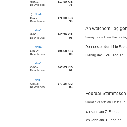
Größe:
213.55 KiB
Downloads:
75
Neu5
Größe:
470.09 KiB
Downloads:
96
An welchem Tag geh
Neu3
Größe:
267.79 KiB
Umfrage endete am Donnerstag
Downloads:
96
Donnerstag der 14.te Febr
Neu4
Größe:
495.68 KiB
Downloads:
96
Freitag der 15te Februar
Neu2
Größe:
267.85 KiB
Downloads:
96
Neu1
Größe:
277.25 KiB
Downloads:
96
Februar Stammtisch
Umfrage endete am Freitag 15.
Ich kann am 7. Februar
Ich kann am 8. Februar