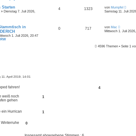
t
t
e
r
N
 Starten
von
Mumpfel
r
4
1323
a
e
» Dienstag 7. Juli 2026,
Samstag 11. Juli 202
B
g
u
e
e
i
s
t
t
r
N
 Stammtisch in
von
Mac
0
717
e
a
e
DERICH
Mittwoch 1. Juli 2026
r
g
u
ttwoch 1. Juli 2026, 20:47
B
e
NRW
e
s
i
t
4596 Themen • Seite
1
vo
t
e
r
r
a
B
g
e
i
t
r
a
11. April 2019, 14:01
g
oped fahren!
4
1
aufen gehen
 ein Hurrican
1
e Winterruhe
0
Insgesamt abgegebene Stimmen : 6