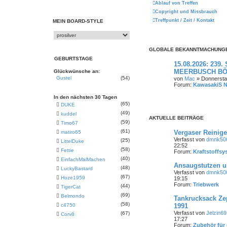
Ablauf von Treffen
Copyright und Missbrauch
Treffpunkt / Zeit / Kontakt
MEIN BOARD-STYLE
GLOBALE BEKANNTMACHUNG
GEBURTSTAGE
15.08.2026: 239.
MEERBUSCH B
Glückwünsche an:
Gustel
(54)
von
Mac
» Donnerstag
Forum:
KawasakiS 
In den nächsten 30 Tagen
(65)
DUKE
(49)
kuddel
AKTUELLE BEITRÄGE
(59)
Timo67
(61)
Vergaser Reinig
matiro65
Verfasst von
dmnk50
(25)
LittelDuke
22:52
(58)
Fettie
Forum:
Kraftstoffsy
(40)
EinfachMalMachen
Ansaugstutzen u
(48)
LuckyBastard
Verfasst von
dmnk50
(67)
Hoze1959
19:15
Forum:
Triebwerk
(44)
TigerCat
(69)
Belmondo
Tankrucksack Ze
(58)
c4750
1991
Verfasst von
Jelzin69
(67)
Corv8
17:27
Forum:
Zubehör für 