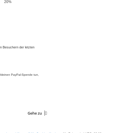
20%
en Besuchern der letzten
r kleinen PayPal-Spende tun,
Gehe zu