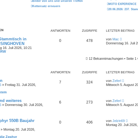
Bilder von uns und unseren Treffen
MOTO EXPERIENCE
Kettensatz erneuern
20.06.2026: 237. St
EN
ANTWORTEN
ZUGRIFFE
LETZTER BEITRAG
N
 Stammtisch in
von
Mac
0
478
e
ÖSINGHOVEN
Donnerstag 16. Juli 
u
 16. Juli 2026, 10:21
e
NRW
s
t
12 Bekanntmachungen • Seite
1
e
r
B
e
ANTWORTEN
ZUGRIFFE
LETZTER BEITRAG
i
t
N
en
von
Zeferl
7
324
r
e
6
» Freitag 31. Juli 2026,
Mittwoch 5. August 2
a
u
g
e
stem
s
t
N
nd weiteres
von
Zeferl
6
273
e
e
6
» Donnerstag 30. Juli 2026,
Mittwoch 5. August 2
r
u
B
e
e
s
i
t
N
phyr 550B Baujahr
t
von
Jelzin69
0
406
e
e
r
Montag 20. Juli 2026,
r
u
a
» Montag 20. Juli 2026,
B
e
g
e
s
die Zephyr
i