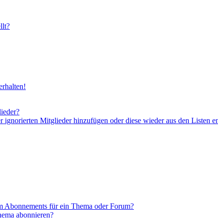
lt?
rhalten!
lieder?
er ignorierten Mitglieder hinzufügen oder diese wieder aus den Listen e
em Abonnements für ein Thema oder Forum?
Thema abonnieren?