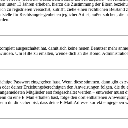
ern unter 13 Jahren erheben, hierzu die Zustimmung der Eltern bezieh
dich zu registrieren versuchst, zutrifft, ziehe einen rechtlichen Beista
stelle für Rechtsangelegenheiten jeglicher Art ist; außer solchen, die
erden.
 komplett ausgeschaltet hat, damit sich keine neuen Benutzer mehr anm
 wurden. Um Hilfe zu erhalten, wende dich an die Board-Administratio
richtige Passwort eingegeben hast. Wenn diese stimmen, dann gibt es
ern oder deiner Erziehungsberechtigten den Anweisungen folgen, die du e
 angemeldeten Mitglieder erst freigeschaltet werden – entweder musst du
. Wenn du eine E-Mail erhalten hast, folge den dort enthaltenen Anweis
nn du dir sicher bist, dass deine E-Mail-Adresse korrekt eingegeben w