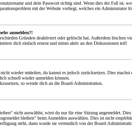
Benutzername und dein Passwort richtig sind. Wenn dies der Fall ist, w
igurationsproblem mit der Website vorliegt, welches ein Administrator l
t mehr anmelden?!
rschieden Gründen deaktiviert oder gelöscht hat. Außerdem löschen vie
triere dich einfach erneut und nimm aktiv an den Diskussionen teil!
 nicht wieder mitteilen, du kannst es jedoch zurücksetzen. Dies machs
 dich schnell wieder anmelden können.
ückzusetzen, so wende dich an die Board-Administration.
en“ nicht auswählst, wirst du nur für eine Sitzung angemeldet. Dies
Angemeldet bleiben“ beim Anmelden auswählen. Dies ist nicht empfehle
Verfügung steht, dann wurde sie vermutlich von der Board-Administratio