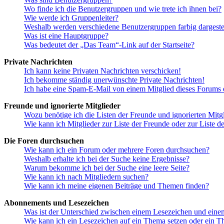
Wo finde ich die Benutzergruppen und wie trete ich ihnen bei?
Wie werde ich Gruppenleiter?
Weshalb werden verschiedene Benutzergruppen farbig dargestel
Was ist eine Hauptgruppe?
Was bedeutet der „Das Team“-Link auf der Startseite?
Private Nachrichten
Ich kann keine Privaten Nachrichten verschicken!
Ich bekomme ständig unerwünschte Private Nachrichten!
Ich habe eine Spam-E-Mail von einem Mitglied dieses Forums e
Freunde und ignorierte Mitglieder
Wozu benötige ich die Listen der Freunde und ignorierten Mitg
Wie kann ich Mitglieder zur Liste der Freunde oder zur Liste d
Die Foren durchsuchen
Wie kann ich ein Forum oder mehrere Foren durchsuchen?
Weshalb erhalte ich bei der Suche keine Ergebnisse?
Warum bekomme ich bei der Suche eine leere Seite?
Wie kann ich nach Mitgliedern suchen?
Wie kann ich meine eigenen Beiträge und Themen finden?
Abonnements und Lesezeichen
Was ist der Unterschied zwischen einem Lesezeichen und ein
Wie kann ich ein Lesezeichen auf ein Thema setzen oder ein 