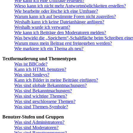
Wie kann ich eine Umfrage erstellen?
Wieso kann ich nicht mehr Antwortmöglichkeiten erstellen?
Wie bearbeite oder lösche ich eine Umfrage?
Warum kann ich auf bestimmte Foren nicht zugreifen?
Weshalb kann ich keine Dateianhänge anfügen?
Weshalb wurde ich verwarnt?
Wie kann ich Beiträge den Moderatoren melden?
Was bewirkt die „Speichern“-Schaltfläche beim Schreiben eine
Warum muss mein Beitrag erst freigegeben werden?
Wie markiere ich ein Thema als neu?
Textformatierung und Thementypen
Was ist BBCode?
Kann ich HTML benutzen?
Was sind Smileys?
Kann ich Bilder in meine Beiträge einfügen?
Was sind globale Bekanntmachungen?
Was sind Bekanntmachungen?
Was sind wichtige Themen?
Was sind geschlossene Themen?
Was sind Themen-Symbole?
Benutzer-Stufen und Gruppen
Was sind Administratoren?
Was sind Moderatoren?
Was sind Benutzergruppen?