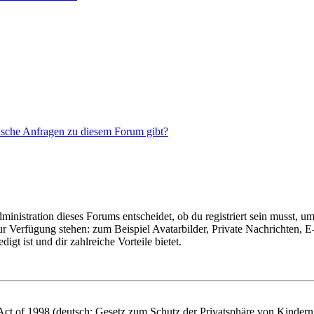
tische Anfragen zu diesem Forum gibt?
istration dieses Forums entscheidet, ob du registriert sein musst, um Be
zur Verfügung stehen: zum Beispiel Avatarbilder, Private Nachrichten, 
igt ist und dir zahlreiche Vorteile bietet.
t of 1998 (deutsch: Gesetz zum Schutz der Privatsphäre von Kindern i