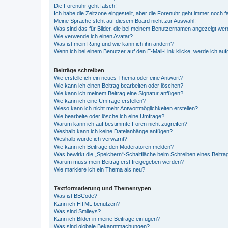
Die Forenuhr geht falsch!
Ich habe die Zeitzone eingestellt, aber die Forenuhr geht immer noch f
Meine Sprache steht auf diesem Board nicht zur Auswahl!
Was sind das für Bilder, die bei meinem Benutzernamen angezeigt we
Wie verwende ich einen Avatar?
Was ist mein Rang und wie kann ich ihn ändern?
Wenn ich bei einem Benutzer auf den E-Mail-Link klicke, werde ich au
Beiträge schreiben
Wie erstelle ich ein neues Thema oder eine Antwort?
Wie kann ich einen Beitrag bearbeiten oder löschen?
Wie kann ich meinem Beitrag eine Signatur anfügen?
Wie kann ich eine Umfrage erstellen?
Wieso kann ich nicht mehr Antwortmöglichkeiten erstellen?
Wie bearbeite oder lösche ich eine Umfrage?
Warum kann ich auf bestimmte Foren nicht zugreifen?
Weshalb kann ich keine Dateianhänge anfügen?
Weshalb wurde ich verwarnt?
Wie kann ich Beiträge den Moderatoren melden?
Was bewirkt die „Speichern“-Schaltfläche beim Schreiben eines Beitra
Warum muss mein Beitrag erst freigegeben werden?
Wie markiere ich ein Thema als neu?
Textformatierung und Thementypen
Was ist BBCode?
Kann ich HTML benutzen?
Was sind Smileys?
Kann ich Bilder in meine Beiträge einfügen?
Was sind globale Bekanntmachungen?