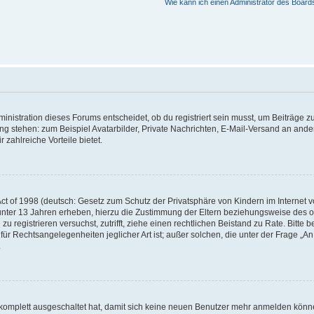
Wie kann ich einen Administrator des Board
istration dieses Forums entscheidet, ob du registriert sein musst, um Beiträge zu s
ung stehen: zum Beispiel Avatarbilder, Private Nachrichten, E-Mail-Versand an ander
 zahlreiche Vorteile bietet.
t of 1998 (deutsch: Gesetz zum Schutz der Privatsphäre von Kindern im Internet vo
unter 13 Jahren erheben, hierzu die Zustimmung der Eltern beziehungsweise des o
h zu registrieren versuchst, zutrifft, ziehe einen rechtlichen Beistand zu Rate. Bit
für Rechtsangelegenheiten jeglicher Art ist; außer solchen, die unter der Frage „
.
g komplett ausgeschaltet hat, damit sich keine neuen Benutzer mehr anmelden könn