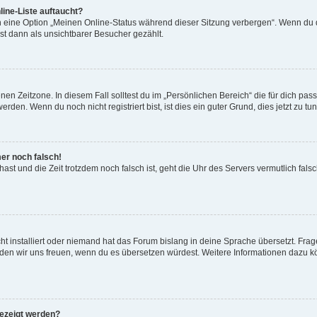
ine-Liste auftaucht?
n eine Option „Meinen Online-Status während dieser Sitzung verbergen“. Wenn du d
st dann als unsichtbarer Besucher gezählt.
en Zeitzone. In diesem Fall solltest du im „Persönlichen Bereich“ die für dich passe
den. Wenn du noch nicht registriert bist, ist dies ein guter Grund, dies jetzt zu tun
mer noch falsch!
t hast und die Zeit trotzdem noch falsch ist, geht die Uhr des Servers vermutlich fal
t installiert oder niemand hat das Forum bislang in deine Sprache übersetzt. Frag
, würden wir uns freuen, wenn du es übersetzen würdest. Weitere Informationen dazu
gezeigt werden?