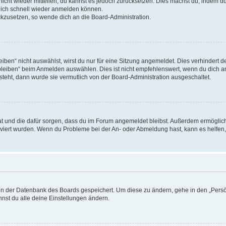
 nicht wieder mitteilen, du kannst es jedoch zurücksetzen. Dies machst du, indem 
 dich schnell wieder anmelden können.
ückzusetzen, so wende dich an die Board-Administration.
en“ nicht auswählst, wirst du nur für eine Sitzung angemeldet. Dies verhindert 
leiben“ beim Anmelden auswählen. Dies ist nicht empfehlenswert, wenn du dich an
 steht, dann wurde sie vermutlich von der Board-Administration ausgeschaltet.
 hat und die dafür sorgen, dass du im Forum angemeldet bleibst. Außerdem ermögli
tiviert wurden. Wenn du Probleme bei der An- oder Abmeldung hast, kann es helfen
n in der Datenbank des Boards gespeichert. Um diese zu ändern, gehe in den „Persö
nst du alle deine Einstellungen ändern.