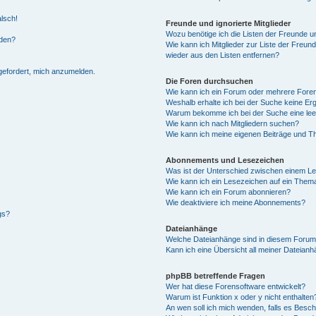
alsch!
Freunde und ignorierte Mitglieder
Wozu benötige ich die Listen der Freunde un
rden?
Wie kann ich Mitglieder zur Liste der Freund
wieder aus den Listen entfernen?
fgefordert, mich anzumelden.
Die Foren durchsuchen
Wie kann ich ein Forum oder mehrere For
Weshalb erhalte ich bei der Suche keine Er
Warum bekomme ich bei der Suche eine lee
Wie kann ich nach Mitgliedern suchen?
Wie kann ich meine eigenen Beiträge und T
Abonnements und Lesezeichen
Was ist der Unterschied zwischen einem L
Wie kann ich ein Lesezeichen auf ein Them
Wie kann ich ein Forum abonnieren?
Wie deaktiviere ich meine Abonnements?
gs?
Dateianhänge
Welche Dateianhänge sind in diesem Forum
Kann ich eine Übersicht all meiner Dateian
phpBB betreffende Fragen
Wer hat diese Forensoftware entwickelt?
Warum ist Funktion x oder y nicht enthalten
An wen soll ich mich wenden, falls es Besc