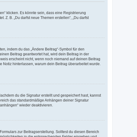
n“ klicken. Es könnte sein, dass eine Registrierung
t. Z. B. „Du darfst neue Themen erstellen“, „Du darfst
iten, indem du das „Ändere Beitrag“-Symbol für den
inen Beitrag geantwortet hat, wird dein Beitrag in der
nweis erscheint nicht, wenn noch niemand auf deinen Beitrag
ne Notiz hinterlassen, warum dein Beitrag überarbeitet wurde.
chdem du die Signatur erstellt und gespeichert hast, kannst
Bereich das standardmäßige Anhängen deiner Signatur
r anhängen“ wieder deaktivieren.
ormulars zur Beitragserstellung. Solltest du diesen Bereich
rtmöglichkeiten in die entsprechenden Felder eingeben und