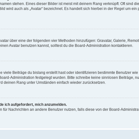
amen stehen. Eines dieser Bilder ist meist mit deinem Rang verknüpft: Oft sind di
ld wird auch als „Avatar“ bezeichnet. Es handelt sich hierbei in der Regel um ein
 Avatar über eine der folgenden vier Methoden hinzufügen: Gravatar, Galerie, Rem
en Avatar benutzen kannst, solltest du die Board-Administration kontaktieren.
viele Beiträge du bislang erstellt hast oder identifizieren bestimmte Benutzer w
 Board-Administration festgelegt wurden. Bitte schreibe keine sinnlosen Beiträge
wird deinen Rang unter Umständen einfach wieder zurücksetzen.
rde ich aufgefordert, mich anzumelden.
ion für Nachrichten an andere Benutzer nutzen, falls diese von der Board-Administ