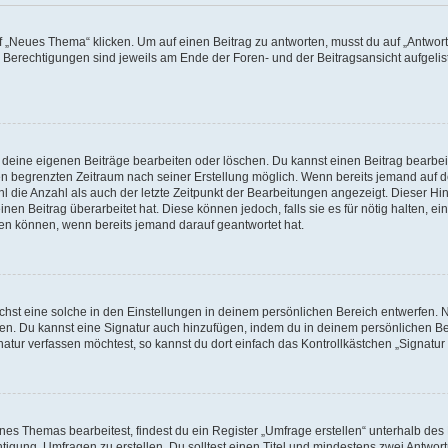
„Neues Thema“ klicken. Um auf einen Beitrag zu antworten, musst du auf „Antworte
e Berechtigungen sind jeweils am Ende der Foren- und der Beitragsansicht aufgeliste
r deine eigenen Beiträge bearbeiten oder löschen. Du kannst einen Beitrag bearbe
inen begrenzten Zeitraum nach seiner Erstellung möglich. Wenn bereits jemand auf de
 die Anzahl als auch der letzte Zeitpunkt der Bearbeitungen angezeigt. Dieser Hi
en Beitrag überarbeitet hat. Diese können jedoch, falls sie es für nötig halten, ei
hen können, wenn bereits jemand darauf geantwortet hat.
st eine solche in den Einstellungen in deinem persönlichen Bereich entwerfen. Na
eren. Du kannst eine Signatur auch hinzufügen, indem du in deinem persönlichen 
atur verfassen möchtest, so kannst du dort einfach das Kontrollkästchen „Signatu
s Themas bearbeitest, findest du ein Register „Umfrage erstellen“ unterhalb des F
htigung, Umfragen zu erstellen. Du solltest einen Titel und mindestens zwei Antwo