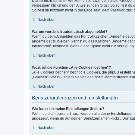
Das ist nicht schlimm! Wir können dir zwar dein altes Passwort
vergessen“ klickst und den Anweisungen folgst. So solltest du
Solltest du trotzdem nicht in der Lage sein, dein Passwort zur
Nach oben
Warum werde ich automatisch abgemeldet?
Wenn du beim Anmelden das Kontrollkästchen „Angemeldet bleib
angemeldet zu bleiben, kannst du das Kästchen „Angemeldet b
Internetcafé, befindest. Wenn diese Option nicht zur Verfügung
Nach oben
Wozu ist die Funktion „Alle Cookies löschen“?
„Alle Cookies löschen“ löscht die Cookies, die phpBB erstellt
„Gelesen“-Status – sofern sie von der Board-Administration ak
Nach oben
Benutzerpräferenzen und -einstellungen
Wie kann ich meine Einstellungen ändern?
Wenn du dich registriert hast, werden alle deine Einstellunge
angezeigt, wenn du auf deinen Benutzernamen klickst. Dort kan
Nach oben