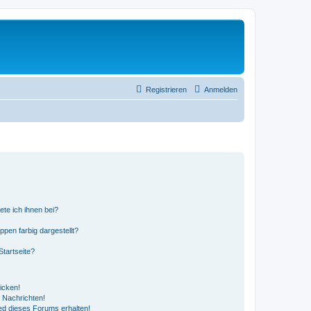
Registrieren
Anmelden
ete ich ihnen bei?
en farbig dargestellt?
tartseite?
icken!
 Nachrichten!
ed dieses Forums erhalten!