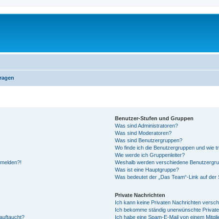
Fragen
Benutzer-Stufen und Gruppen
Was sind Administratoren?
Was sind Moderatoren?
Was sind Benutzergruppen?
Wo finde ich die Benutzergruppen und wie tr
Wie werde ich Gruppenleiter?
anmelden?!
Weshalb werden verschiedene Benutzergrupp
Was ist eine Hauptgruppe?
Was bedeutet der „Das Team“-Link auf der S
Private Nachrichten
Ich kann keine Privaten Nachrichten versch
Ich bekomme ständig unerwünschte Private
auftaucht?
Ich habe eine Spam-E-Mail von einem Mitgli