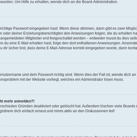
 wurden. Um Hilfe zu erhalten, wende dich an die Board-Administration.
 richtige Passwort eingegeben hast. Wenn diese stimmen, dann gibt es zwei Mögl
tern oder deiner Erziehungsberechtigten den Anweisungen folgen, die du erhalten ha
u angemeldeten Mitglieder erst freigeschaltet werden – entweder musst du dies selbs
. Wenn du eine E-Mail erhalten hast, folge den dort enthaltenen Anweisungen. Ansons
 dir sicher bist, dass deine E-Mail-Adresse korrekt eingegeben wurde, dann kontak
Benutzername und dein Passwort richtig sind. Wenn dies der Fall ist, wende dich a
ionsproblem mit der Website vorliegt, welches ein Administrator lösen muss.
icht mehr anmelden?!
erschieden Gründen deaktiviert oder gelöscht hat. Außerdem löschen viele Boards r
triere dich einfach erneut und nimm aktiv an den Diskussionen teil!