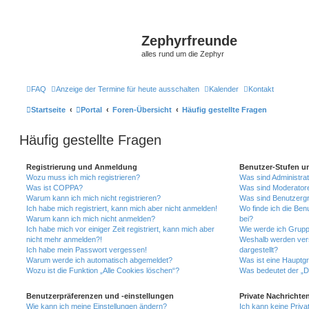
Zephyrfreunde
alles rund um die Zephyr
FAQ
Anzeige der Termine für heute ausschalten
Kalender
Kontakt
Startseite
Portal
Foren-Übersicht
Häufig gestellte Fragen
Häufig gestellte Fragen
Registrierung und Anmeldung
Benutzer-Stufen u
Wozu muss ich mich registrieren?
Was sind Administra
Was ist COPPA?
Was sind Moderator
Warum kann ich mich nicht registrieren?
Was sind Benutzerg
Ich habe mich registriert, kann mich aber nicht anmelden!
Wo finde ich die Ben
Warum kann ich mich nicht anmelden?
bei?
Ich habe mich vor einiger Zeit registriert, kann mich aber
Wie werde ich Grupp
nicht mehr anmelden?!
Weshalb werden ver
Ich habe mein Passwort vergessen!
dargestellt?
Warum werde ich automatisch abgemeldet?
Was ist eine Hauptg
Wozu ist die Funktion „Alle Cookies löschen“?
Was bedeutet der „Da
Benutzerpräferenzen und -einstellungen
Private Nachrichte
Wie kann ich meine Einstellungen ändern?
Ich kann keine Priva