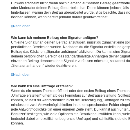
Hinweis erscheint nicht, wenn noch niemand auf deinen Beitrag geantwortet
oder Moderator deinen Beitrag überarbeitet hat. Diese können jedoch, falls s
hinterlassen, warum dein Beitrag überarbeitet wurde. Bitte beachte, dass n
löschen können, wenn bereits jemand darauf geantwortet hat.
Nach oben
Wie kann ich meinem Beitrag eine Signatur anfügen?
Um eine Signatur an deinen Beitrag anzufügen, musst du zunächst eine sol
persönlichen Bereich entwerfen. Nachdem du die Signatur erstellt und gesp
Beitrag das Kästchen „Signatur anhängen“ aktivieren. Du kannst eine Signa
deinem persönlichen Bereich das standardmäßige Anhängen deiner Signatu
einzelnen Beitrag dennoch ohne Signatur verfassen möchtest, so kannst du 
„Signatur anhängen“ wieder deaktivieren.
Nach oben
Wie kann ich eine Umfrage erstellen?
Wenn du ein neues Thema eröffnest oder den ersten Beitrag eines Themas be
„Umfrage erstellen“ unterhalb des Formulars zur Beitragserstellung. Solltes
können, so hast du wahrscheinlich nicht die Berechtigung, Umfragen zu erste
mindestens zwei Antwortmöglichkeiten in die entsprechenden Felder eingeb
jede Antwortmöglichkeit in einer eigenen Zeile steht. Du kannst auch unter
Benutzer“ festlegen, wie viele Optionen ein Benutzer auswählen kann, welche
bedeutet dabei eine zeitlich unbegrenzte Umfrage) und schließlich, ob die
können.