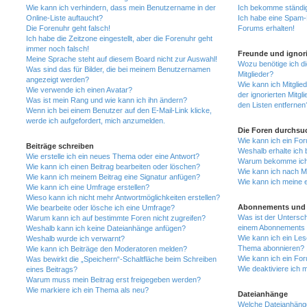
Wie kann ich verhindern, dass mein Benutzername in der
Ich bekomme ständig
Online-Liste auftaucht?
Ich habe eine Spam-E
Die Forenuhr geht falsch!
Forums erhalten!
Ich habe die Zeitzone eingestellt, aber die Forenuhr geht
immer noch falsch!
Freunde und ignori
Meine Sprache steht auf diesem Board nicht zur Auswahl!
Wozu benötige ich di
Was sind das für Bilder, die bei meinem Benutzernamen
Mitglieder?
angezeigt werden?
Wie kann ich Mitglied
Wie verwende ich einen Avatar?
der ignorierten Mitg
Was ist mein Rang und wie kann ich ihn ändern?
den Listen entfernen
Wenn ich bei einem Benutzer auf den E-Mail-Link klicke,
werde ich aufgefordert, mich anzumelden.
Die Foren durchsu
Wie kann ich ein Fo
Beiträge schreiben
Weshalb erhalte ich 
Wie erstelle ich ein neues Thema oder eine Antwort?
Warum bekomme ich b
Wie kann ich einen Beitrag bearbeiten oder löschen?
Wie kann ich nach M
Wie kann ich meinem Beitrag eine Signatur anfügen?
Wie kann ich meine 
Wie kann ich eine Umfrage erstellen?
Wieso kann ich nicht mehr Antwortmöglichkeiten erstellen?
Abonnements und 
Wie bearbeite oder lösche ich eine Umfrage?
Was ist der Untersc
Warum kann ich auf bestimmte Foren nicht zugreifen?
einem Abonnements 
Weshalb kann ich keine Dateianhänge anfügen?
Wie kann ich ein Les
Weshalb wurde ich verwarnt?
Thema abonnieren?
Wie kann ich Beiträge den Moderatoren melden?
Wie kann ich ein Fo
Was bewirkt die „Speichern“-Schaltfläche beim Schreiben
Wie deaktiviere ich
eines Beitrags?
Warum muss mein Beitrag erst freigegeben werden?
Wie markiere ich ein Thema als neu?
Dateianhänge
Welche Dateianhänge