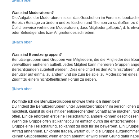
Nach oben
Was sind Moderatoren?
Die Aufgabe der Moderatoren ist es, das Geschehen im Forum zu beobachte
Bereich Beiträge zu ändern und zu löschen und Themen zu schließen, zu öff
Üblicherweise verhindern Moderatoren, dass Mitglieder „offtopic“, d. h. e
oder Beleidigendes bzw. Angreifendes schreiben.
Nach oben
Was sind Benutzergruppen?
Benutzergruppen sind Gruppen von Mitgliedern, die die Mitglieder des Board
verwaltbare Einheiten aufteilt. Jedes Mitglied kann mehreren Gruppen an
Berechtigungen zugeteilt werden. Dies erleichtert es den Administratoren,
Benutzer auf einmal zu ändern und sie zum Beispiel zu Moderatoren eines
Zugriff zu einem nichtöffentlichen Forum zu geben.
Nach oben
Wo finde ich die Benutzergruppen und wie trete ich ihnen bei?
Du findest die Benutzergruppen unter „Benutzergruppen“ im persönlichen B
möchtest, kannst du dies mit der entsprechenden Schaltfläche machen. Nic
offen. Einige erfordern erst eine Freischaltung, andere können geschlossen 
Wenn die Gruppe offen ist, kannst du ihr einfach durch die entsprechende Fu
Gruppe eine Freischaltung, so kannst du dich für sie bewerben. Ein Gruppe
Antrag annehmen. Er könnte fragen, warum du in die Gruppe aufgenommen 
keinen Gruppenleiter, wenn er dich ablehnt, er wird einen Grund dafür habe