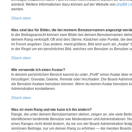
würdest. Weitere Informationen dazu können auf der Website von
phpBB Li
werden.
Nach oben
Was sind das für Bilder, die bei meinem Benutzernamen angezeigt werd
In der Beitragsansicht können zwei Bilder bei deinem Benutzernamen stehen.
deinem Rang verknüpft: Oft sind dies Sterne, Kästchen oder Punkte, die de
im Forum angeben. Das andere, meist größere, Bild wird auch als „Avatar“ b
in der Regel um ein persönliches Bild, welches von Benutzer zu Benutzer unt
Nach oben
Wie verwende ich einen Avatar?
In deinem persönlichen Bereich kannst du unter „Profil“ einen Avatar über 
hinzufügen: Gravatar, Galerie, Remote oder Hochladen. Die Board-Adminis
die Benutzer Avatare benutzen können. Wenn du keinen Avatar benutzen kan
Administration kontaktieren.
Nach oben
Was ist mein Rang und wie kann ich ihn ändern?
Ränge, die unter deinem Benutzernamen stehen, zeigen an, wie viele Beiträg
identifizieren bestimmte Benutzer wie Moderatoren und Administratoren. N
eines Ranges nicht direkt ändern, da sie von der Board-Administration festg
sinnlosen Beiträge, nur um deinen Rang zu erhöhen — die meisten Boards 