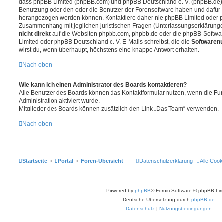
dass phpBB Limited (phpBB.com) und phpBB Deutschland e. V. (phpBB.de
Benutzung oder den oder die Benutzer der Forensoftware haben und dafür 
herangezogen werden können. Kontaktiere daher nie phpBB Limited oder p
Zusammenhang mit jeglichen juristischen Fragen (Unterlassungserklärunge
nicht direkt
auf die Websiten phpbb.com, phpbb.de oder die phpBB-Softwar
Limited oder phpBB Deutschland e. V. E-Mails schreibst, die die
Softwarenu
wirst du, wenn überhaupt, höchstens eine knappe Antwort erhalten.
Nach oben
Wie kann ich einen Administrator des Boards kontaktieren?
Alle Benutzer des Boards können das Kontaktformular nutzen, wenn die Fun
Administration aktiviert wurde.
Mitglieder des Boards können zusätzlich den Link „Das Team“ verwenden.
Nach oben
Startseite
Portal
Foren-Übersicht
Datenschutzerklärung
Alle Coo
Powered by
phpBB
® Forum Software © phpBB Lim
Deutsche Übersetzung durch
phpBB.de
Datenschutz
|
Nutzungsbedingungen