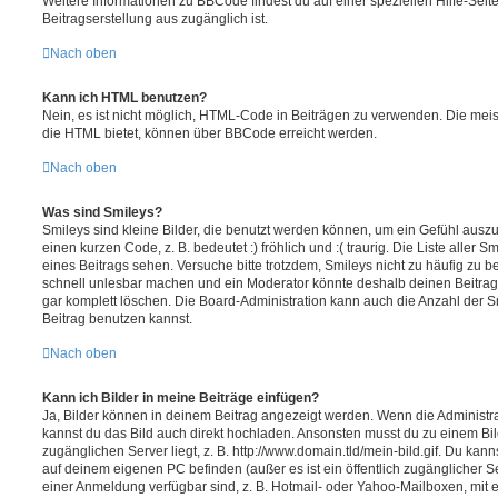
Weitere Informationen zu BBCode findest du auf einer speziellen Hilfe-Seite
Beitragserstellung aus zugänglich ist.
Nach oben
Kann ich HTML benutzen?
Nein, es ist nicht möglich, HTML-Code in Beiträgen zu verwenden. Die mei
die HTML bietet, können über BBCode erreicht werden.
Nach oben
Was sind Smileys?
Smileys sind kleine Bilder, die benutzt werden können, um ein Gefühl auszu
einen kurzen Code, z. B. bedeutet :) fröhlich und :( traurig. Die Liste aller
eines Beitrags sehen. Versuche bitte trotzdem, Smileys nicht zu häufig zu 
schnell unlesbar machen und ein Moderator könnte deshalb deinen Beitrag
gar komplett löschen. Die Board-Administration kann auch die Anzahl der S
Beitrag benutzen kannst.
Nach oben
Kann ich Bilder in meine Beiträge einfügen?
Ja, Bilder können in deinem Beitrag angezeigt werden. Wenn die Administra
kannst du das Bild auch direkt hochladen. Ansonsten musst du zu einem Bild
zugänglichen Server liegt, z. B. http://www.domain.tld/mein-bild.gif. Du kann
auf deinem eigenen PC befinden (außer es ist ein öffentlich zugänglicher Se
einer Anmeldung verfügbar sind, z. B. Hotmail- oder Yahoo-Mailboxen, mit