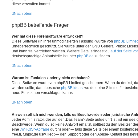
diese verwalten kannst.
Nach oben
phpBB betreffende Fragen
Wer hat diese Forensoftware entwickelt?
Diese Software (in ihrer unmodifizierten Fassung) wurde von
phpBB Limite
urheberrechtlich geschützt. Sie wurde unter der GNU General Public License
und kann frei vertrieben werden. Weitere Details findest du
auf der Seite v
deutschsprachige Anlaufstelle ist unter
phpBB.de
zu finden.
Nach oben
Warum ist Funktion x oder y nicht enthalten?
Diese Software wurde von phpBB Limited geschrieben. Wenn du denkst, das
werden sollte, dann besuche
phpBB Ideas
, wo du deine Stimme für beste
neue Funktionen vorschlagen kannst.
Nach oben
An wen soll ich mich wenden, falls es Beschwerden oder juristische An
Jeder Administrator, der auf der „Das Team“-Seite aufgeführt ist, ist ein geei
Beschwerde. Wenn du so keine Antwort erhältst, solltest du den Besitzer de
eine
„WHOIS“-Abfrage
durch) oder — falls diese Seite bei einem kostenlos
free.fr, funpic.de usw. liegt — den Support oder den Abuse-Kontakt des betr