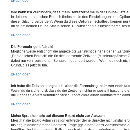
Nach oben
Wie kann ich verhindern, dass mein Benutzername in der Online-Liste a
In deinem persönlichen Bereich findest du in den Einstellungen eine Opti
dieser Sitzung verbergen“. Wenn du diese Option einschaltest, können nur
du selbst deinen Online-Status sehen. Du wirst dann als unsichtbarer Besuc
Nach oben
Die Forenuhr geht falsch!
Möglicherweise entspricht die angezeigte Zeit nicht deiner eigenen Zeitzone.
„Persönlichen Bereich“ die für dich passende Zeitzone (Mitteleuropäische Zei
dabei nur von registrierten Benutzern geändert werden. Wenn du noch nicht reg
Grund, dies jetzt zu tun.
Nach oben
Ich habe die Zeitzone eingestellt, aber die Forenuhr geht immer noch fal
Wenn du dir sicher bist, dass du die Zeitzone richtig eingestellt hast und die 
die Uhr des Servers vermutlich falsch. Kontaktiere einen Administrator, da
Nach oben
Meine Sprache steht auf diesem Board nicht zur Auswahl!
Meist hat die Board-Administration entweder deine Sprache nicht installier
bislang in deine Sprache übersetzt. Frage ggf. einen Board-Administrator, 
benötigst, installieren kann. Falls es noch nicht existiert, würden wir uns f