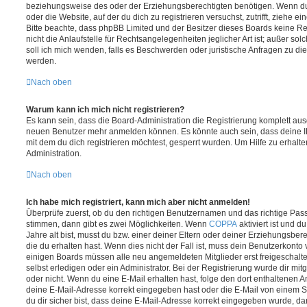
beziehungsweise des oder der Erziehungsberechtigten benötigen. Wenn du di
oder die Website, auf der du dich zu registrieren versuchst, zutrifft, ziehe e
Bitte beachte, dass phpBB Limited und der Besitzer dieses Boards keine 
nicht die Anlaufstelle für Rechtsangelegenheiten jeglicher Art ist; außer so
soll ich mich wenden, falls es Beschwerden oder juristische Anfragen zu d
werden.
Nach oben
Warum kann ich mich nicht registrieren?
Es kann sein, dass die Board-Administration die Registrierung komplett ausg
neuen Benutzer mehr anmelden können. Es könnte auch sein, dass deine 
mit dem du dich registrieren möchtest, gesperrt wurden. Um Hilfe zu erhalt
Administration.
Nach oben
Ich habe mich registriert, kann mich aber nicht anmelden!
Überprüfe zuerst, ob du den richtigen Benutzernamen und das richtige Pa
stimmen, dann gibt es zwei Möglichkeiten. Wenn
COPPA
aktiviert ist und 
Jahre alt bist, musst du bzw. einer deiner Eltern oder deiner Erziehungsbe
die du erhalten hast. Wenn dies nicht der Fall ist, muss dein Benutzerkonto v
einigen Boards müssen alle neu angemeldeten Mitglieder erst freigeschalt
selbst erledigen oder ein Administrator. Bei der Registrierung wurde dir mitget
oder nicht. Wenn du eine E-Mail erhalten hast, folge den dort enthaltenen
deine E-Mail-Adresse korrekt eingegeben hast oder die E-Mail von einem S
du dir sicher bist, dass deine E-Mail-Adresse korrekt eingegeben wurde, dan