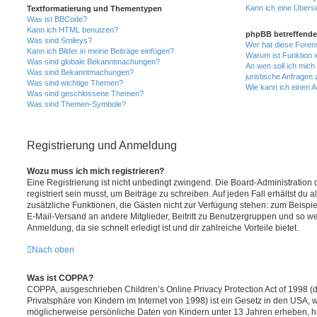
Kann ich eine Übersi
Textformatierung und Thementypen
Was ist BBCode?
Kann ich HTML benutzen?
phpBB betreffende
Was sind Smileys?
Wer hat diese Foren
Kann ich Bilder in meine Beiträge einfügen?
Warum ist Funktion x
Was sind globale Bekanntmachungen?
An wen soll ich mic
Was sind Bekanntmachungen?
juristische Anfragen
Was sind wichtige Themen?
Wie kann ich einen A
Was sind geschlossene Themen?
Was sind Themen-Symbole?
Registrierung und Anmeldung
Wozu muss ich mich registrieren?
Eine Registrierung ist nicht unbedingt zwingend. Die Board-Administration
registriert sein musst, um Beiträge zu schreiben. Auf jeden Fall erhältst du als
zusätzliche Funktionen, die Gästen nicht zur Verfügung stehen: zum Beispiel
E-Mail-Versand an andere Mitglieder, Beitritt zu Benutzergruppen und so wei
Anmeldung, da sie schnell erledigt ist und dir zahlreiche Vorteile bietet.
Nach oben
Was ist COPPA?
COPPA, ausgeschrieben Children’s Online Privacy Protection Act of 1998 (
Privatsphäre von Kindern im Internet von 1998) ist ein Gesetz in den USA, w
möglicherweise persönliche Daten von Kindern unter 13 Jahren erheben, h