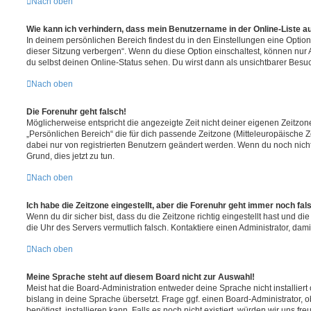
Nach oben
Wie kann ich verhindern, dass mein Benutzername in der Online-Liste a
In deinem persönlichen Bereich findest du in den Einstellungen eine Opti
dieser Sitzung verbergen“. Wenn du diese Option einschaltest, können nur
du selbst deinen Online-Status sehen. Du wirst dann als unsichtbarer Besuc
Nach oben
Die Forenuhr geht falsch!
Möglicherweise entspricht die angezeigte Zeit nicht deiner eigenen Zeitzone.
„Persönlichen Bereich“ die für dich passende Zeitzone (Mitteleuropäische Zei
dabei nur von registrierten Benutzern geändert werden. Wenn du noch nicht reg
Grund, dies jetzt zu tun.
Nach oben
Ich habe die Zeitzone eingestellt, aber die Forenuhr geht immer noch fal
Wenn du dir sicher bist, dass du die Zeitzone richtig eingestellt hast und die 
die Uhr des Servers vermutlich falsch. Kontaktiere einen Administrator, da
Nach oben
Meine Sprache steht auf diesem Board nicht zur Auswahl!
Meist hat die Board-Administration entweder deine Sprache nicht installier
bislang in deine Sprache übersetzt. Frage ggf. einen Board-Administrator, 
benötigst, installieren kann. Falls es noch nicht existiert, würden wir uns f