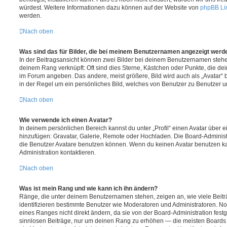
würdest. Weitere Informationen dazu können auf der Website von
phpBB Li
werden.
Nach oben
Was sind das für Bilder, die bei meinem Benutzernamen angezeigt werd
In der Beitragsansicht können zwei Bilder bei deinem Benutzernamen stehen.
deinem Rang verknüpft: Oft sind dies Sterne, Kästchen oder Punkte, die de
im Forum angeben. Das andere, meist größere, Bild wird auch als „Avatar“ b
in der Regel um ein persönliches Bild, welches von Benutzer zu Benutzer unt
Nach oben
Wie verwende ich einen Avatar?
In deinem persönlichen Bereich kannst du unter „Profil“ einen Avatar über 
hinzufügen: Gravatar, Galerie, Remote oder Hochladen. Die Board-Adminis
die Benutzer Avatare benutzen können. Wenn du keinen Avatar benutzen kan
Administration kontaktieren.
Nach oben
Was ist mein Rang und wie kann ich ihn ändern?
Ränge, die unter deinem Benutzernamen stehen, zeigen an, wie viele Beiträg
identifizieren bestimmte Benutzer wie Moderatoren und Administratoren. N
eines Ranges nicht direkt ändern, da sie von der Board-Administration festg
sinnlosen Beiträge, nur um deinen Rang zu erhöhen — die meisten Boards 