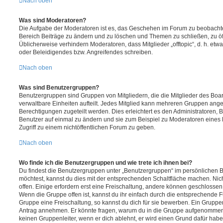
Nach oben
Was sind Moderatoren?
Die Aufgabe der Moderatoren ist es, das Geschehen im Forum zu beobachte
Bereich Beiträge zu ändern und zu löschen und Themen zu schließen, zu öff
Üblicherweise verhindern Moderatoren, dass Mitglieder „offtopic“, d. h. e
oder Beleidigendes bzw. Angreifendes schreiben.
Nach oben
Was sind Benutzergruppen?
Benutzergruppen sind Gruppen von Mitgliedern, die die Mitglieder des Board
verwaltbare Einheiten aufteilt. Jedes Mitglied kann mehreren Gruppen an
Berechtigungen zugeteilt werden. Dies erleichtert es den Administratoren,
Benutzer auf einmal zu ändern und sie zum Beispiel zu Moderatoren eines
Zugriff zu einem nichtöffentlichen Forum zu geben.
Nach oben
Wo finde ich die Benutzergruppen und wie trete ich ihnen bei?
Du findest die Benutzergruppen unter „Benutzergruppen“ im persönlichen B
möchtest, kannst du dies mit der entsprechenden Schaltfläche machen. Nic
offen. Einige erfordern erst eine Freischaltung, andere können geschlossen 
Wenn die Gruppe offen ist, kannst du ihr einfach durch die entsprechende Fu
Gruppe eine Freischaltung, so kannst du dich für sie bewerben. Ein Gruppe
Antrag annehmen. Er könnte fragen, warum du in die Gruppe aufgenommen 
keinen Gruppenleiter, wenn er dich ablehnt, er wird einen Grund dafür habe