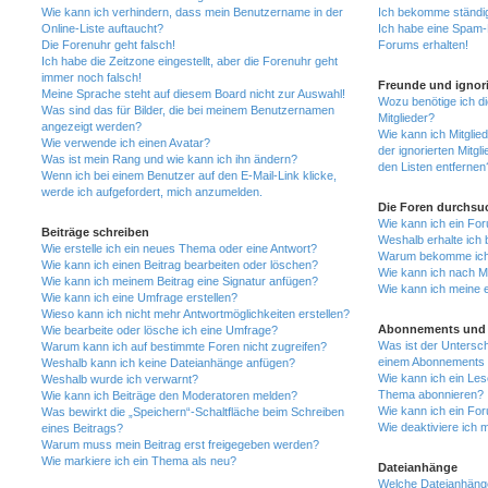
Wie kann ich verhindern, dass mein Benutzername in der
Ich bekomme ständig
Online-Liste auftaucht?
Ich habe eine Spam-E
Die Forenuhr geht falsch!
Forums erhalten!
Ich habe die Zeitzone eingestellt, aber die Forenuhr geht
immer noch falsch!
Freunde und ignori
Meine Sprache steht auf diesem Board nicht zur Auswahl!
Wozu benötige ich di
Was sind das für Bilder, die bei meinem Benutzernamen
Mitglieder?
angezeigt werden?
Wie kann ich Mitglied
Wie verwende ich einen Avatar?
der ignorierten Mitg
Was ist mein Rang und wie kann ich ihn ändern?
den Listen entfernen
Wenn ich bei einem Benutzer auf den E-Mail-Link klicke,
werde ich aufgefordert, mich anzumelden.
Die Foren durchsu
Wie kann ich ein Fo
Beiträge schreiben
Weshalb erhalte ich 
Wie erstelle ich ein neues Thema oder eine Antwort?
Warum bekomme ich b
Wie kann ich einen Beitrag bearbeiten oder löschen?
Wie kann ich nach M
Wie kann ich meinem Beitrag eine Signatur anfügen?
Wie kann ich meine 
Wie kann ich eine Umfrage erstellen?
Wieso kann ich nicht mehr Antwortmöglichkeiten erstellen?
Abonnements und 
Wie bearbeite oder lösche ich eine Umfrage?
Was ist der Untersc
Warum kann ich auf bestimmte Foren nicht zugreifen?
einem Abonnements 
Weshalb kann ich keine Dateianhänge anfügen?
Wie kann ich ein Les
Weshalb wurde ich verwarnt?
Thema abonnieren?
Wie kann ich Beiträge den Moderatoren melden?
Wie kann ich ein Fo
Was bewirkt die „Speichern“-Schaltfläche beim Schreiben
Wie deaktiviere ich
eines Beitrags?
Warum muss mein Beitrag erst freigegeben werden?
Wie markiere ich ein Thema als neu?
Dateianhänge
Welche Dateianhänge