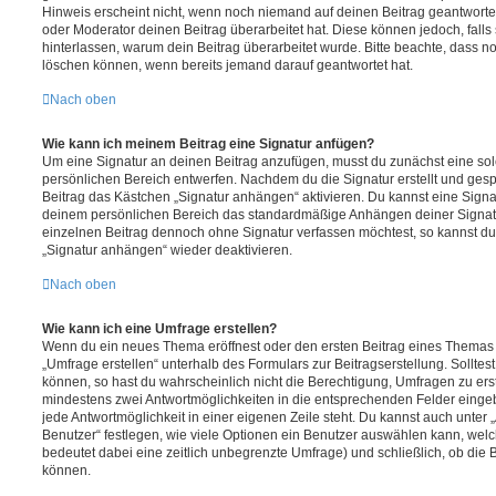
Hinweis erscheint nicht, wenn noch niemand auf deinen Beitrag geantwortet
oder Moderator deinen Beitrag überarbeitet hat. Diese können jedoch, falls s
hinterlassen, warum dein Beitrag überarbeitet wurde. Bitte beachte, dass n
löschen können, wenn bereits jemand darauf geantwortet hat.
Nach oben
Wie kann ich meinem Beitrag eine Signatur anfügen?
Um eine Signatur an deinen Beitrag anzufügen, musst du zunächst eine sol
persönlichen Bereich entwerfen. Nachdem du die Signatur erstellt und gesp
Beitrag das Kästchen „Signatur anhängen“ aktivieren. Du kannst eine Signa
deinem persönlichen Bereich das standardmäßige Anhängen deiner Signatu
einzelnen Beitrag dennoch ohne Signatur verfassen möchtest, so kannst du 
„Signatur anhängen“ wieder deaktivieren.
Nach oben
Wie kann ich eine Umfrage erstellen?
Wenn du ein neues Thema eröffnest oder den ersten Beitrag eines Themas be
„Umfrage erstellen“ unterhalb des Formulars zur Beitragserstellung. Solltes
können, so hast du wahrscheinlich nicht die Berechtigung, Umfragen zu erste
mindestens zwei Antwortmöglichkeiten in die entsprechenden Felder eingeb
jede Antwortmöglichkeit in einer eigenen Zeile steht. Du kannst auch unter
Benutzer“ festlegen, wie viele Optionen ein Benutzer auswählen kann, welche
bedeutet dabei eine zeitlich unbegrenzte Umfrage) und schließlich, ob die
können.