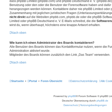
dass phpBB Limited (phpBB.com) und phpBB Deutschland e. V. (phpBB.de
Benutzung oder den oder die Benutzer der Forensoftware haben und dafür 
herangezogen werden können. Kontaktiere daher nie phpBB Limited oder p
Zusammenhang mit jeglichen juristischen Fragen (Unterlassungserklärunge
nicht direkt
auf die Websiten phpbb.com, phpbb.de oder die phpBB-Softwar
Limited oder phpBB Deutschland e. V. E-Mails schreibst, die die
Softwarenu
wirst du, wenn überhaupt, höchstens eine knappe Antwort erhalten.
Nach oben
Wie kann ich einen Administrator des Boards kontaktieren?
Alle Benutzer des Boards können das Kontaktformular nutzen, wenn die Fun
Administration aktiviert wurde.
Mitglieder des Boards können zusätzlich den Link „Das Team“ verwenden.
Nach oben
Startseite
Portal
Foren-Übersicht
Datenschutzerklärung
Alle Coo
Powered by
phpBB
® Forum Software © phpBB Lim
Deutsche Übersetzung durch
phpBB.de
Datenschutz
|
Nutzungsbedingungen