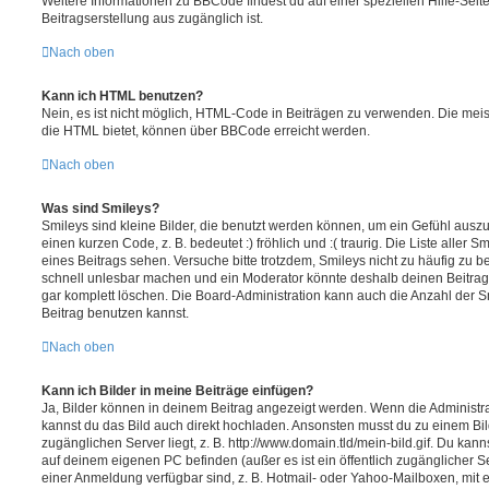
Weitere Informationen zu BBCode findest du auf einer speziellen Hilfe-Seite
Beitragserstellung aus zugänglich ist.
Nach oben
Kann ich HTML benutzen?
Nein, es ist nicht möglich, HTML-Code in Beiträgen zu verwenden. Die mei
die HTML bietet, können über BBCode erreicht werden.
Nach oben
Was sind Smileys?
Smileys sind kleine Bilder, die benutzt werden können, um ein Gefühl auszu
einen kurzen Code, z. B. bedeutet :) fröhlich und :( traurig. Die Liste aller
eines Beitrags sehen. Versuche bitte trotzdem, Smileys nicht zu häufig zu 
schnell unlesbar machen und ein Moderator könnte deshalb deinen Beitrag
gar komplett löschen. Die Board-Administration kann auch die Anzahl der S
Beitrag benutzen kannst.
Nach oben
Kann ich Bilder in meine Beiträge einfügen?
Ja, Bilder können in deinem Beitrag angezeigt werden. Wenn die Administra
kannst du das Bild auch direkt hochladen. Ansonsten musst du zu einem Bild
zugänglichen Server liegt, z. B. http://www.domain.tld/mein-bild.gif. Du kann
auf deinem eigenen PC befinden (außer es ist ein öffentlich zugänglicher Se
einer Anmeldung verfügbar sind, z. B. Hotmail- oder Yahoo-Mailboxen, mit