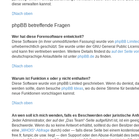
diese verwalten kannst.
Nach oben
phpBB betreffende Fragen
Wer hat diese Forensoftware entwickelt?
Diese Software (in ihrer unmodifizierten Fassung) wurde von
phpBB Limite
urheberrechtlich geschützt. Sie wurde unter der GNU General Public License
und kann frei vertrieben werden. Weitere Details findest du
auf der Seite v
deutschsprachige Anlaufstelle ist unter
phpBB.de
zu finden.
Nach oben
Warum ist Funktion x oder y nicht enthalten?
Diese Software wurde von phpBB Limited geschrieben. Wenn du denkst, das
werden sollte, dann besuche
phpBB Ideas
, wo du deine Stimme für beste
neue Funktionen vorschlagen kannst.
Nach oben
An wen soll ich mich wenden, falls es Beschwerden oder juristische An
Jeder Administrator, der auf der „Das Team“-Seite aufgeführt ist, ist ein geei
Beschwerde. Wenn du so keine Antwort erhältst, solltest du den Besitzer de
eine
„WHOIS“-Abfrage
durch) oder — falls diese Seite bei einem kostenlos
free.fr, funpic.de usw. liegt — den Support oder den Abuse-Kontakt des betr