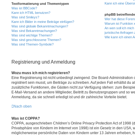
Kann ich eine Übersi
Textformatierung und Thementypen
Was ist BBCode?
Kann ich HTML benutzen?
phpBB betreffende
Was sind Smileys?
Wer hat diese Foren
Kann ich Bilder in meine Beiträge einfügen?
Warum ist Funktion x
Was sind globale Bekanntmachungen?
An wen soll ich mic
Was sind Bekanntmachungen?
juristische Anfragen
Was sind wichtige Themen?
Wie kann ich einen A
Was sind geschlossene Themen?
Was sind Themen-Symbole?
Registrierung und Anmeldung
Wozu muss ich mich registrieren?
Eine Registrierung ist nicht unbedingt zwingend. Die Board-Administration
registriert sein musst, um Beiträge zu schreiben. Auf jeden Fall erhältst du als
zusätzliche Funktionen, die Gästen nicht zur Verfügung stehen: zum Beispiel
E-Mail-Versand an andere Mitglieder, Beitritt zu Benutzergruppen und so wei
Anmeldung, da sie schnell erledigt ist und dir zahlreiche Vorteile bietet.
Nach oben
Was ist COPPA?
COPPA, ausgeschrieben Children’s Online Privacy Protection Act of 1998 (
Privatsphäre von Kindern im Internet von 1998) ist ein Gesetz in den USA, w
möglicherweise persönliche Daten von Kindern unter 13 Jahren erheben, h