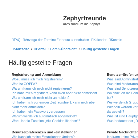
Zephyrfreunde
alles rund um die Zephyr
FAQ
Anzeige der Termine für heute ausschalten
Kalender
Kontakt
Startseite
Portal
Foren-Übersicht
Häufig gestellte Fragen
Häufig gestellte Fragen
Registrierung und Anmeldung
Benutzer-Stufen u
Wozu muss ich mich registrieren?
Was sind Administra
Was ist COPPA?
Was sind Moderator
Warum kann ich mich nicht registrieren?
Was sind Benutzerg
Ich habe mich registriert, kann mich aber nicht anmelden!
Wo finde ich die Ben
Warum kann ich mich nicht anmelden?
bei?
Ich habe mich vor einiger Zeit registriert, kann mich aber
Wie werde ich Grupp
nicht mehr anmelden?!
Weshalb werden ver
Ich habe mein Passwort vergessen!
dargestellt?
Warum werde ich automatisch abgemeldet?
Was ist eine Hauptg
Wozu ist die Funktion „Alle Cookies löschen“?
Was bedeutet der „Da
Benutzerpräferenzen und -einstellungen
Private Nachrichte
Wie kann ich meine Einstellungen ändern?
Ich kann keine Priva