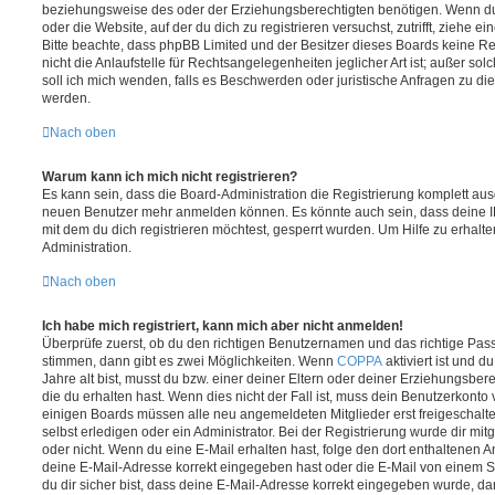
beziehungsweise des oder der Erziehungsberechtigten benötigen. Wenn du di
oder die Website, auf der du dich zu registrieren versuchst, zutrifft, ziehe e
Bitte beachte, dass phpBB Limited und der Besitzer dieses Boards keine 
nicht die Anlaufstelle für Rechtsangelegenheiten jeglicher Art ist; außer so
soll ich mich wenden, falls es Beschwerden oder juristische Anfragen zu d
werden.
Nach oben
Warum kann ich mich nicht registrieren?
Es kann sein, dass die Board-Administration die Registrierung komplett ausg
neuen Benutzer mehr anmelden können. Es könnte auch sein, dass deine 
mit dem du dich registrieren möchtest, gesperrt wurden. Um Hilfe zu erhalt
Administration.
Nach oben
Ich habe mich registriert, kann mich aber nicht anmelden!
Überprüfe zuerst, ob du den richtigen Benutzernamen und das richtige Pa
stimmen, dann gibt es zwei Möglichkeiten. Wenn
COPPA
aktiviert ist und 
Jahre alt bist, musst du bzw. einer deiner Eltern oder deiner Erziehungsbe
die du erhalten hast. Wenn dies nicht der Fall ist, muss dein Benutzerkonto v
einigen Boards müssen alle neu angemeldeten Mitglieder erst freigeschalt
selbst erledigen oder ein Administrator. Bei der Registrierung wurde dir mitget
oder nicht. Wenn du eine E-Mail erhalten hast, folge den dort enthaltenen
deine E-Mail-Adresse korrekt eingegeben hast oder die E-Mail von einem S
du dir sicher bist, dass deine E-Mail-Adresse korrekt eingegeben wurde, dan