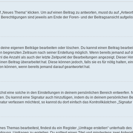
„Neues Thema“ klicken. Um auf einen Beitrag zu antworten, musst du auf „Antworte
e Berechtigungen sind jeweils am Ende der Foren- und der Beitragsansicht aufgeliste
r deine eigenen Beiträge bearbeiten oder löschen. Du kannst einen Beitrag bearbe
inen begrenzten Zeitraum nach seiner Erstellung möglich. Wenn bereits jemand auf de
 die Anzahl als auch der letzte Zeitpunkt der Bearbeitungen angezeigt. Dieser Hi
en Beitrag überarbeitet hat. Diese können jedoch, falls sie es für nötig halten, ei
hen können, wenn bereits jemand darauf geantwortet hat.
st eine solche in den Einstellungen in deinem persönlichen Bereich entwerfen. Na
eren. Du kannst eine Signatur auch hinzufügen, indem du in deinem persönlichen 
atur verfassen möchtest, so kannst du dort einfach das Kontrollkästchen „Signatu
s Themas bearbeitest, findest du ein Register „Umfrage erstellen“ unterhalb des F
htigung, Umfragen zu erstellen. Du solltest einen Titel und mindestens zwei Antwo