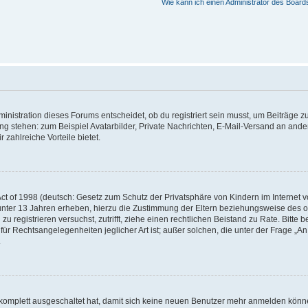
Wie kann ich einen Administrator des Board
istration dieses Forums entscheidet, ob du registriert sein musst, um Beiträge zu s
ung stehen: zum Beispiel Avatarbilder, Private Nachrichten, E-Mail-Versand an ander
 zahlreiche Vorteile bietet.
t of 1998 (deutsch: Gesetz zum Schutz der Privatsphäre von Kindern im Internet vo
unter 13 Jahren erheben, hierzu die Zustimmung der Eltern beziehungsweise des o
h zu registrieren versuchst, zutrifft, ziehe einen rechtlichen Beistand zu Rate. Bit
für Rechtsangelegenheiten jeglicher Art ist; außer solchen, die unter der Frage „
.
g komplett ausgeschaltet hat, damit sich keine neuen Benutzer mehr anmelden könn