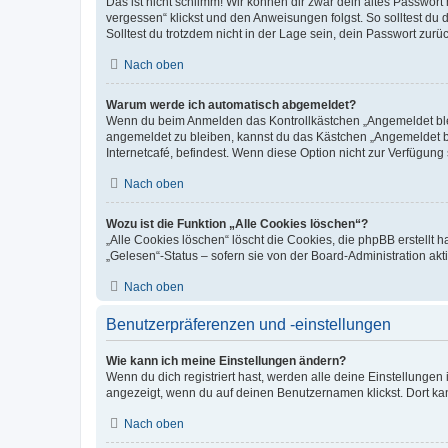
Das ist nicht schlimm! Wir können dir zwar dein altes Passwort
vergessen“ klickst und den Anweisungen folgst. So solltest du
Solltest du trotzdem nicht in der Lage sein, dein Passwort zur
Nach oben
Warum werde ich automatisch abgemeldet?
Wenn du beim Anmelden das Kontrollkästchen „Angemeldet bleib
angemeldet zu bleiben, kannst du das Kästchen „Angemeldet b
Internetcafé, befindest. Wenn diese Option nicht zur Verfügung
Nach oben
Wozu ist die Funktion „Alle Cookies löschen“?
„Alle Cookies löschen“ löscht die Cookies, die phpBB erstellt
„Gelesen“-Status – sofern sie von der Board-Administration ak
Nach oben
Benutzerpräferenzen und -einstellungen
Wie kann ich meine Einstellungen ändern?
Wenn du dich registriert hast, werden alle deine Einstellunge
angezeigt, wenn du auf deinen Benutzernamen klickst. Dort kan
Nach oben