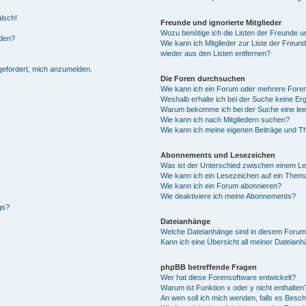
alsch!
Freunde und ignorierte Mitglieder
Wozu benötige ich die Listen der Freunde un
rden?
Wie kann ich Mitglieder zur Liste der Freund
wieder aus den Listen entfernen?
fgefordert, mich anzumelden.
Die Foren durchsuchen
Wie kann ich ein Forum oder mehrere For
Weshalb erhalte ich bei der Suche keine Er
Warum bekomme ich bei der Suche eine lee
Wie kann ich nach Mitgliedern suchen?
Wie kann ich meine eigenen Beiträge und T
Abonnements und Lesezeichen
Was ist der Unterschied zwischen einem L
Wie kann ich ein Lesezeichen auf ein Them
Wie kann ich ein Forum abonnieren?
Wie deaktiviere ich meine Abonnements?
gs?
Dateianhänge
Welche Dateianhänge sind in diesem Forum
Kann ich eine Übersicht all meiner Dateian
phpBB betreffende Fragen
Wer hat diese Forensoftware entwickelt?
Warum ist Funktion x oder y nicht enthalten
An wen soll ich mich wenden, falls es Besc