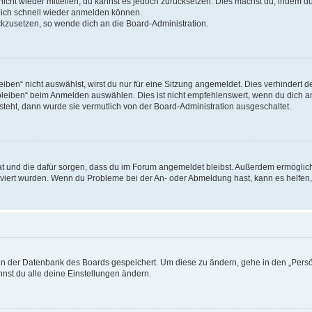
 nicht wieder mitteilen, du kannst es jedoch zurücksetzen. Dies machst du, indem 
 dich schnell wieder anmelden können.
ückzusetzen, so wende dich an die Board-Administration.
en“ nicht auswählst, wirst du nur für eine Sitzung angemeldet. Dies verhindert 
leiben“ beim Anmelden auswählen. Dies ist nicht empfehlenswert, wenn du dich an
 steht, dann wurde sie vermutlich von der Board-Administration ausgeschaltet.
 hat und die dafür sorgen, dass du im Forum angemeldet bleibst. Außerdem ermögli
tiviert wurden. Wenn du Probleme bei der An- oder Abmeldung hast, kann es helfen
n in der Datenbank des Boards gespeichert. Um diese zu ändern, gehe in den „Persö
nst du alle deine Einstellungen ändern.