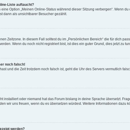
ine-Liste auftaucht?
n eine Option „Meinen Online-Status während dieser Sitzung verbergen“. Wenn du d
st dann als unsichtbarer Besucher gezählt.
en Zeitzone. In diesem Fall solltest du im „Persönlichen Bereich“ die für dich passe
den. Wenn du noch nicht registriert bist, ist dies ein guter Grund, dies jetzt zu tun
mer noch falsch!
t hast und die Zeit trotzdem noch falsch ist, geht die Uhr des Servers vermutlich fal
t installiert oder niemand hat das Forum bislang in deine Sprache übersetzt. Frag
, würden wir uns freuen, wenn du es übersetzen würdest. Weitere Informationen dazu
gezeigt werden?