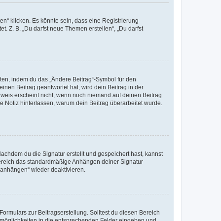
n“ klicken. Es könnte sein, dass eine Registrierung
t. Z. B. „Du darfst neue Themen erstellen“, „Du darfst
iten, indem du das „Ändere Beitrag“-Symbol für den
inen Beitrag geantwortet hat, wird dein Beitrag in der
nweis erscheint nicht, wenn noch niemand auf deinen Beitrag
ne Notiz hinterlassen, warum dein Beitrag überarbeitet wurde.
chdem du die Signatur erstellt und gespeichert hast, kannst
Bereich das standardmäßige Anhängen deiner Signatur
r anhängen“ wieder deaktivieren.
ormulars zur Beitragserstellung. Solltest du diesen Bereich
rtmöglichkeiten in die entsprechenden Felder eingeben und