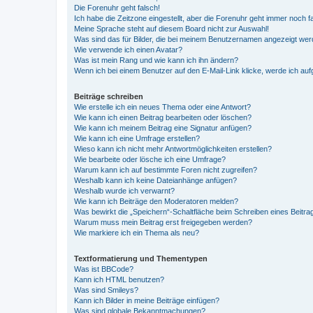
Die Forenuhr geht falsch!
Ich habe die Zeitzone eingestellt, aber die Forenuhr geht immer noch f
Meine Sprache steht auf diesem Board nicht zur Auswahl!
Was sind das für Bilder, die bei meinem Benutzernamen angezeigt we
Wie verwende ich einen Avatar?
Was ist mein Rang und wie kann ich ihn ändern?
Wenn ich bei einem Benutzer auf den E-Mail-Link klicke, werde ich au
Beiträge schreiben
Wie erstelle ich ein neues Thema oder eine Antwort?
Wie kann ich einen Beitrag bearbeiten oder löschen?
Wie kann ich meinem Beitrag eine Signatur anfügen?
Wie kann ich eine Umfrage erstellen?
Wieso kann ich nicht mehr Antwortmöglichkeiten erstellen?
Wie bearbeite oder lösche ich eine Umfrage?
Warum kann ich auf bestimmte Foren nicht zugreifen?
Weshalb kann ich keine Dateianhänge anfügen?
Weshalb wurde ich verwarnt?
Wie kann ich Beiträge den Moderatoren melden?
Was bewirkt die „Speichern“-Schaltfläche beim Schreiben eines Beitra
Warum muss mein Beitrag erst freigegeben werden?
Wie markiere ich ein Thema als neu?
Textformatierung und Thementypen
Was ist BBCode?
Kann ich HTML benutzen?
Was sind Smileys?
Kann ich Bilder in meine Beiträge einfügen?
Was sind globale Bekanntmachungen?