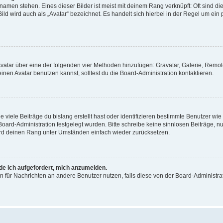
amen stehen. Eines dieser Bilder ist meist mit deinem Rang verknüpft: Oft sind di
ld wird auch als „Avatar“ bezeichnet. Es handelt sich hierbei in der Regel um ein
 Avatar über eine der folgenden vier Methoden hinzufügen: Gravatar, Galerie, Rem
en Avatar benutzen kannst, solltest du die Board-Administration kontaktieren.
viele Beiträge du bislang erstellt hast oder identifizieren bestimmte Benutzer w
 Board-Administration festgelegt wurden. Bitte schreibe keine sinnlosen Beiträge
wird deinen Rang unter Umständen einfach wieder zurücksetzen.
rde ich aufgefordert, mich anzumelden.
ion für Nachrichten an andere Benutzer nutzen, falls diese von der Board-Administ