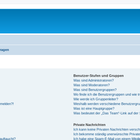
Fragen
Benutzer-Stufen und Gruppen
Was sind Administratoren?
Was sind Moderatoren?
Was sind Benutzergruppen?
Wo finde ich die Benutzergruppen und wie tr
Wie werde ich Gruppenleiter?
anmelden?!
Weshalb werden verschiedene Benutzergrupp
Was ist eine Hauptgruppe?
Was bedeutet der „Das Team“-Link auf der S
Private Nachrichten
Ich kann keine Privaten Nachrichten versch
Ich bekomme ständig unerwünschte Private
auftaucht?
Ich habe eine Spam-E-Mail von einem Mitgli