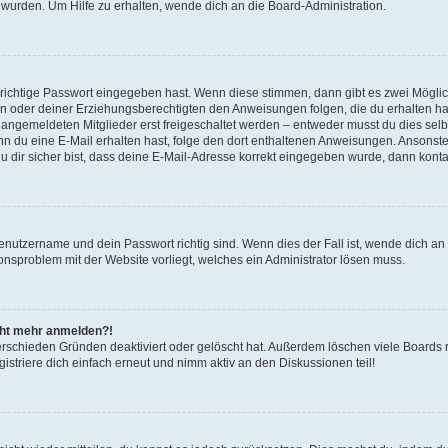
 wurden. Um Hilfe zu erhalten, wende dich an die Board-Administration.
 richtige Passwort eingegeben hast. Wenn diese stimmen, dann gibt es zwei Mögl
tern oder deiner Erziehungsberechtigten den Anweisungen folgen, die du erhalten ha
u angemeldeten Mitglieder erst freigeschaltet werden – entweder musst du dies selbs
. Wenn du eine E-Mail erhalten hast, folge den dort enthaltenen Anweisungen. Ansons
 dir sicher bist, dass deine E-Mail-Adresse korrekt eingegeben wurde, dann kontak
Benutzername und dein Passwort richtig sind. Wenn dies der Fall ist, wende dich a
ionsproblem mit der Website vorliegt, welches ein Administrator lösen muss.
icht mehr anmelden?!
erschieden Gründen deaktiviert oder gelöscht hat. Außerdem löschen viele Boards r
triere dich einfach erneut und nimm aktiv an den Diskussionen teil!