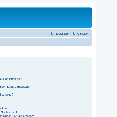
Registrieren
Anmelden
ete ich ihnen bei?
en farbig dargestellt?
tartseite?
icken!
 Nachrichten!
ed dieses Forums erhalten!