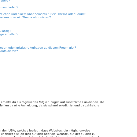
 Seite?
emen finden?
ezeichen und einem Abonnements für ein Thema oder Forum?
 setzen oder ein Thema abonnieren?
ulässig?
nge erhalten?
erden oder juristische Anfragen zu diesem Forum gibt?
kontaktieren?
hältst du als registriertes Mitglied Zugriff auf zusätzliche Funktionen, die
hlen dir eine Anmeldung, da sie schnell erledigt ist und dir zahlreiche
n den USA, welches festlegt, dass Websites, die möglicherweise
sicher bist, ob dies auf dich oder die Website, auf der du dich zu