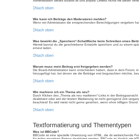
Administration dieses Boards ist und phpBB Limited nichts mit dieser Verwa
Nach oben
Wie kann ich Beiträge den Moderatoren melden?
Wenn ein Administrator die entsprechenden Berechtigungen vergeben hat, 
Nach oben
Was bewirkt die „Speichern“-Schaltfläche beim Schreiben eines Beit
Hiermit kannst du die geschriebene Entwürfe speichern und zu einem spät
erneut laden.
Nach oben
Warum muss mein Beitrag erst freigegeben werden?
Die Board-Administration kann entschieden haben, dass in dem Forum, in d
hinzugefügt hat, bei denen sie die Beiträge erst begutachten möchte, bevo
Nach oben
Wie markiere ich ein Thema als neu?
Durch Klicken des „Thema als neu markieren“-Links in der Beitragsansich
deaktiviert oder seit der letzten Markierung ist nicht genügend Zeit verg
beachtest! Es wird meist nicht gerne gesehen, wenn ohne triftigen Grund
Nach oben
Textformatierung und Thementypen
Was ist BBCode?
BBCode ist eine spezielle Umsetzung von HTML, die dir weitreichende Fo
für jeden einzelnen Beitrag deaktiviert werden. BBCode ist ähnlich wie H