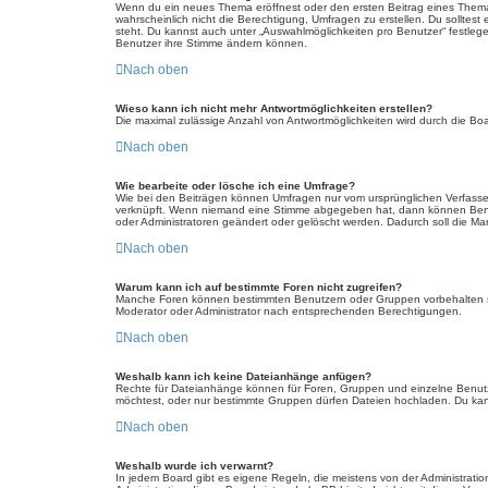
Wenn du ein neues Thema eröffnest oder den ersten Beitrag eines Themas b
wahrscheinlich nicht die Berechtigung, Umfragen zu erstellen. Du solltest
steht. Du kannst auch unter „Auswahlmöglichkeiten pro Benutzer“ festlegen
Benutzer ihre Stimme ändern können.
Nach oben
Wieso kann ich nicht mehr Antwortmöglichkeiten erstellen?
Die maximal zulässige Anzahl von Antwortmöglichkeiten wird durch die Boa
Nach oben
Wie bearbeite oder lösche ich eine Umfrage?
Wie bei den Beiträgen können Umfragen nur vom ursprünglichen Verfasser
verknüpft. Wenn niemand eine Stimme abgegeben hat, dann können Benutz
oder Administratoren geändert oder gelöscht werden. Dadurch soll die Ma
Nach oben
Warum kann ich auf bestimmte Foren nicht zugreifen?
Manche Foren können bestimmten Benutzern oder Gruppen vorbehalten se
Moderator oder Administrator nach entsprechenden Berechtigungen.
Nach oben
Weshalb kann ich keine Dateianhänge anfügen?
Rechte für Dateianhänge können für Foren, Gruppen und einzelne Benutz
möchtest, oder nur bestimmte Gruppen dürfen Dateien hochladen. Du kannst
Nach oben
Weshalb wurde ich verwarnt?
In jedem Board gibt es eigene Regeln, die meistens von der Administratio