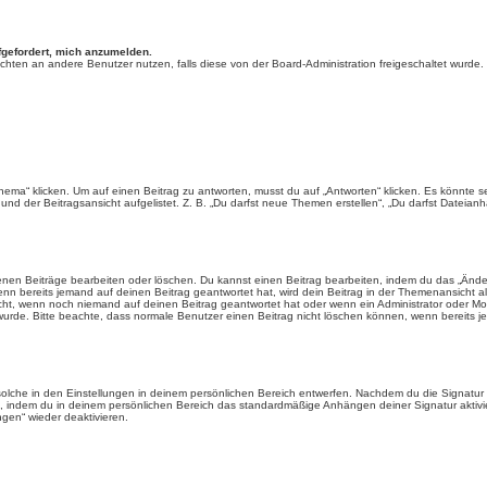
fgefordert, mich anzumelden.
chrichten an andere Benutzer nutzen, falls diese von der Board-Administration freigeschaltet wu
“ klicken. Um auf einen Beitrag zu antworten, musst du auf „Antworten“ klicken. Es könnte sein,
nd der Beitragsansicht aufgelistet. Z. B. „Du darfst neue Themen erstellen“, „Du darfst Dateianh
enen Beiträge bearbeiten oder löschen. Du kannst einen Beitrag bearbeiten, indem du das „Ändere
enn bereits jemand auf deinen Beitrag geantwortet hat, wird dein Beitrag in der Themenansicht a
icht, wenn noch niemand auf deinen Beitrag geantwortet hat oder wenn ein Administrator oder Mod
et wurde. Bitte beachte, dass normale Benutzer einen Beitrag nicht löschen können, wenn bereits 
lche in den Einstellungen in deinem persönlichen Bereich entwerfen. Nachdem du die Signatur e
n, indem du in deinem persönlichen Bereich das standardmäßige Anhängen deiner Signatur aktiv
gen“ wieder deaktivieren.