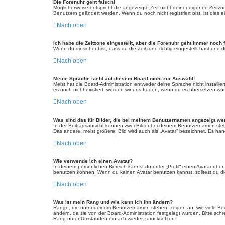
Die Forenuhr geht falsch!
Möglicherweise entspricht die angezeigte Zeit nicht deiner eigenen Zeitzone
Benutzern geändert werden. Wenn du noch nicht registriert bist, ist dies ei
Nach oben
Ich habe die Zeitzone eingestellt, aber die Forenuhr geht immer noch 
Wenn du dir sicher bist, dass du die Zeitzone richtig eingestellt hast und
Nach oben
Meine Sprache steht auf diesem Board nicht zur Auswahl!
Meist hat die Board-Administration entweder deine Sprache nicht installie
es noch nicht existiert, würden wir uns freuen, wenn du es übersetzen w
Nach oben
Was sind das für Bilder, die bei meinem Benutzernamen angezeigt w
In der Beitragsansicht können zwei Bilder bei deinem Benutzernamen steh
Das andere, meist größere, Bild wird auch als „Avatar“ bezeichnet. Es hand
Nach oben
Wie verwende ich einen Avatar?
In deinem persönlichen Bereich kannst du unter „Profil“ einen Avatar üb
benutzen können. Wenn du keinen Avatar benutzen kannst, solltest du die
Nach oben
Was ist mein Rang und wie kann ich ihn ändern?
Ränge, die unter deinem Benutzernamen stehen, zeigen an, wie viele Beitr
ändern, da sie von der Board-Administration festgelegt wurden. Bitte sc
Rang unter Umständen einfach wieder zurücksetzen.