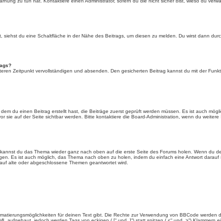
rnung zu tun hat. Kontaktiere einen Administrator, sofern du die nicht sicher bist, wieso du verwa
siehst du eine Schaltfläche in der Nähe des Beitrags, um diesen zu melden. Du wirst dann durch 
rags?
eren Zeitpunkt vervollständigen und absenden. Den gesicherten Beitrag kannst du mit der Funkt
em du einen Beitrag erstellt hast, die Beiträge zuerst geprüft werden müssen. Es ist auch mögli
r sie auf der Seite sichtbar werden. Bitte kontaktiere die Board-Administration, wenn du weitere
t kannst du das Thema wieder ganz nach oben auf die erste Seite des Forums holen. Wenn du den
angen. Es ist auch möglich, das Thema nach oben zu holen, indem du einfach eine Antwort darauf 
 auf alte oder abgeschlossene Themen geantwortet wird.
rmatierungsmöglichkeiten für deinen Text gibt. Die Rechte zur Verwendung von BBCode werden d
TML aufgebaut, jedoch werden Tags von eckigen („[“ und „]“) statt spitzen („<“ und „>“) Klammern