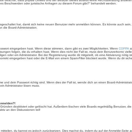
e. Bitte beachte, dass phpBB Limited und der Besitzer dieses Boards keine Rechtsberatung anbieten
lls es Beschwerden oder juristische Anfragen zu diesem Forum gibt?“ behandelt werden.
 ausgeschaltet hat, damit sich keine neuen Benutzer mehr anmelden können. Es könnte auch sein
an die Board-Administration.
Passwort eingegeben hast. Wenn diese stimmen, dann gibt es zwei Möglichkeiten. Wenn
COPPA
ak
sungen folgen, die du erhalten hast. Wenn dies nicht der Fall ist, muss dein Benutzerkonto viell
igen oder ein Administrator. Bei der Registrierung wurde dir mitgeteilt, ob eine Aktivierung nötig i
rrekt eingegeben hast oder die E-Mail von einem Spam-Filter blockiert wurde. Wenn du dir sich
 und dein Passwort richtig sind. Wenn dies der Fall ist, wende dich an einen Board-Administrato
 ein Administrator lösen muss.
 anmelden?!
 Gründen deaktiviert oder gelöscht hat. Außerdem löschen viele Boards regelmäßig Benutzer, die 
ktiv an den Diskussionen teil!
der mitteilen, du kannst es jedoch zurücksetzen. Dies machst du, indem du auf der Anmelde-Seite