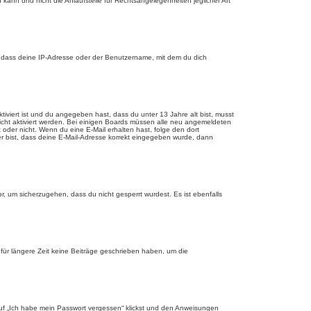
 kann und nicht die Anlaufstelle für Rechtsangelegenheiten jeglicher Art
, dass deine IP-Adresse oder der Benutzername, mit dem du dich
tiviert ist und du angegeben hast, dass du unter 13 Jahre alt bist, musst
eicht aktiviert werden. Bei einigen Boards müssen alle neu angemeldeten
st oder nicht. Wenn du eine E-Mail erhalten hast, folge den dort
er bist, dass deine E-Mail-Adresse korrekt eingegeben wurde, dann
r, um sicherzugehen, dass du nicht gesperrt wurdest. Es ist ebenfalls
für längere Zeit keine Beiträge geschrieben haben, um die
 auf „Ich habe mein Passwort vergessen“ klickst und den Anweisungen