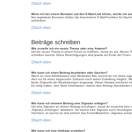
Nach oben
Wenn ich bei einem Benutzer auf den E-Mail-Link klicke, werde ich au
Nur registrierte Benutzer dürfen die foreninterne E-Mail-Funktion für Na
verhindern.
Nach oben
Beiträge schreiben
Wie erstelle ich ein neues Thema oder eine Antwort?
Um ein neues Thema in einem Forum zu eröffnen, musst du auf „Neues Thema
schreiben kannst. Deine Berechtigungen sind jeweils am Ende der Foren- u
Nach oben
Wie kann ich einen Beitrag bearbeiten oder löschen?
Wenn du nicht Administrator oder Moderator bist, kannst du nur deine eig
dies nur für einen begrenzten Zeitraum nach seiner Erstellung möglich. W
letzte Zeitpunkt der Bearbeitungen angezeigt. Dieser Hinweis erscheint n
für nötig halten, eine Notiz hinterlassen, warum dein Beitrag überarbeit
Nach oben
Wie kann ich meinem Beitrag eine Signatur anfügen?
Um eine Signatur an deinen Beitrag anzufügen, musst du zunächst eine so
„Signatur anhängen“ aktivieren. Du kannst eine Signatur auch hinzufüge
möchtest, so kannst du dort einfach das Kontrollkästchen „Signatur anhän
Nach oben
Wie kann ich eine Umfrage erstellen?