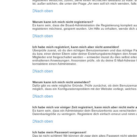
registrieren versuchst, zutrifft, ziehe einen rechtlichen Beistand zu Rat
ist; außer solchen, die unter der Frage „An wen soll ich mich wenden, fa
Nach oben
Warum kann ich mich nicht registrieren?
Es kann sein, dass die Board-Administration die Registrierung komplett
registrieren möchtest, gesperrt wurden. Um Hilfe zu erhalten, wende dich 
Nach oben
Ich habe mich registriert, kann mich aber nicht anmelden!
Überprüfe zuerst, ob du den richtigen Benutzernamen und das richtige 
du bzw. einer deiner Eltern oder deiner Erziehungsberechtigten den Anwei
Mitglieder erst freigeschaltet werden – entweder musst du dies selbst erled
enthaltenen Anweisungen. Ansonsten prüfe, ob du deine E-Mail-Adresse ko
kontaktiere einen Administrator.
Nach oben
Warum kann ich mich nicht anmelden?
Dafür gibt es viele mögliche Gründe. Prüfe zunächst, ob dein Benutzername
möglich, dass ein Konfigurationsproblem mit der Website vorliegt, welches
Nach oben
Ich habe mich vor einiger Zeit registriert, kann mich aber nicht mehr
Es kann sein, dass ein Administrator dein Benutzerkonto aus verschieden
Datenbankgröße zu verringern. Registriere dich einfach erneut und nimm a
Nach oben
Ich habe mein Passwort vergessen!
Das ist nicht schlimm! Wir können dir zwar dein altes Passwort nicht wie