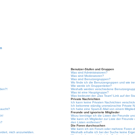
en
Benutzer-Stufen und Gruppen
Was sind Administratoren?
Was sind Moderatoren?
Was sind Benutzergruppen?
Wo finde ich die Benutzergruppen und wie tre
Wie werde ich Gruppenleiter?
lden?!
Weshalb werden verschiedene Benutzergruppe
Was ist eine Hauptgruppe?
Was bedeutet der „Das Team“-Link auf der Sta
Private Nachrichten
Ich kann keine Privaten Nachrichten verschic
Ich bekomme ständig unerwünschte Private N
taucht?
Ich habe eine Spam-E-Mail von einem Mitglied
Freunde und ignorierte Mitglieder
ch!
Wozu benötige ich die Listen der Freunde und 
Wie kann ich Mitglieder zur Liste der Freunde 
n?
den Listen entfernen?
Die Foren durchsuchen
Wie kann ich ein Forum oder mehrere Foren 
ordert, mich anzumelden.
Weshalb erhalte ich bei der Suche keine Erg