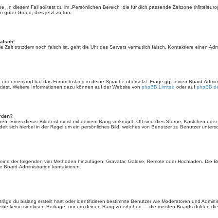
. In diesem Fall solltest du im „Persönlichen Bereich“ die für dich passende Zeitzone (Mitteleurop
n guter Grund, dies jetzt zu tun.
falsch!
 die Zeit trotzdem noch falsch ist, geht die Uhr des Servers vermutlich falsch. Kontaktiere einen A
rt oder niemand hat das Forum bislang in deine Sprache übersetzt. Frage ggf. einen Board-Administ
ürdest. Weitere Informationen dazu können auf der Website von
phpBB Limited
oder auf
phpBB.d
erden?
en. Eines dieser Bilder ist meist mit deinem Rang verknüpft: Oft sind dies Sterne, Kästchen ode
elt sich hierbei in der Regel um ein persönliches Bild, welches von Benutzer zu Benutzer untersch
er eine der folgenden vier Methoden hinzufügen: Gravatar, Galerie, Remote oder Hochladen. Die 
 Board-Administration kontaktieren.
äge du bislang erstellt hast oder identifizieren bestimmte Benutzer wie Moderatoren und Admini
hreibe keine sinnlosen Beiträge, nur um deinen Rang zu erhöhen — die meisten Boards dulden dies