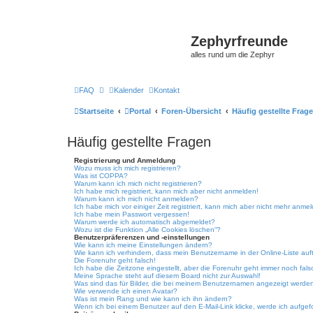
Zephyrfreunde
alles rund um die Zephyr
FAQ
Kalender
Kontakt
Startseite
Portal
Foren-Übersicht
Häufig gestellte Frag
Häufig gestellte Fragen
Registrierung und Anmeldung
Wozu muss ich mich registrieren?
Was ist COPPA?
Warum kann ich mich nicht registrieren?
Ich habe mich registriert, kann mich aber nicht anmelden!
Warum kann ich mich nicht anmelden?
Ich habe mich vor einiger Zeit registriert, kann mich aber nicht mehr anme
Ich habe mein Passwort vergessen!
Warum werde ich automatisch abgemeldet?
Wozu ist die Funktion „Alle Cookies löschen“?
Benutzerpräferenzen und -einstellungen
Wie kann ich meine Einstellungen ändern?
Wie kann ich verhindern, dass mein Benutzername in der Online-Liste auf
Die Forenuhr geht falsch!
Ich habe die Zeitzone eingestellt, aber die Forenuhr geht immer noch fals
Meine Sprache steht auf diesem Board nicht zur Auswahl!
Was sind das für Bilder, die bei meinem Benutzernamen angezeigt werde
Wie verwende ich einen Avatar?
Was ist mein Rang und wie kann ich ihn ändern?
Wenn ich bei einem Benutzer auf den E-Mail-Link klicke, werde ich aufgef