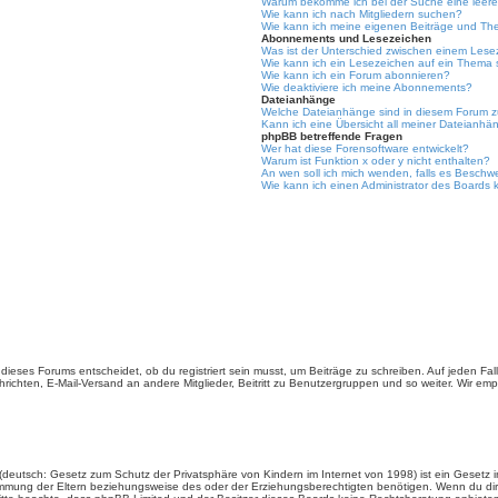
Warum bekomme ich bei der Suche eine leere
Wie kann ich nach Mitgliedern suchen?
Wie kann ich meine eigenen Beiträge und Th
Abonnements und Lesezeichen
Was ist der Unterschied zwischen einem Les
Wie kann ich ein Lesezeichen auf ein Thema
Wie kann ich ein Forum abonnieren?
Wie deaktiviere ich meine Abonnements?
Dateianhänge
Welche Dateianhänge sind in diesem Forum z
Kann ich eine Übersicht all meiner Dateianhä
phpBB betreffende Fragen
Wer hat diese Forensoftware entwickelt?
Warum ist Funktion x oder y nicht enthalten?
An wen soll ich mich wenden, falls es Beschw
Wie kann ich einen Administrator des Boards 
ieses Forums entscheidet, ob du registriert sein musst, um Beiträge zu schreiben. Auf jeden Fall er
richten, E-Mail-Versand an andere Mitglieder, Beitritt zu Benutzergruppen und so weiter. Wir empfe
(deutsch: Gesetz zum Schutz der Privatsphäre von Kindern im Internet von 1998) ist ein Gesetz i
mmung der Eltern beziehungsweise des oder der Erziehungsberechtigten benötigen. Wenn du dir un