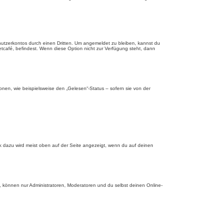
nutzerkontos durch einen Dritten. Um angemeldet zu bleiben, kannst du
tcafé, befindest. Wenn diese Option nicht zur Verfügung steht, dann
onen, wie beispielsweise den „Gelesen“-Status – sofern sie von der
nk dazu wird meist oben auf der Seite angezeigt, wenn du auf deinen
, können nur Administratoren, Moderatoren und du selbst deinen Online-