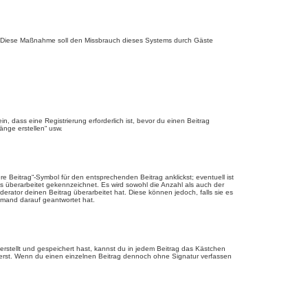
rde. Diese Maßnahme soll den Missbrauch dieses Systems durch Gäste
 dass eine Registrierung erforderlich ist, bevor du einen Beitrag
änge erstellen“ usw.
 Beitrag“-Symbol für den entsprechenden Beitrag anklickst; eventuell ist
ls überarbeitet gekennzeichnet. Es wird sowohl die Anzahl als auch der
erator deinen Beitrag überarbeitet hat. Diese können jedoch, falls sie es
jemand darauf geantwortet hat.
rstellt und gespeichert hast, kannst du in jedem Beitrag das Kästchen
ierst. Wenn du einen einzelnen Beitrag dennoch ohne Signatur verfassen