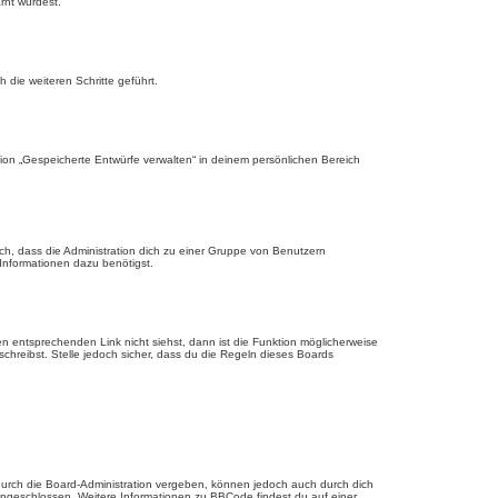
rnt wurdest.
die weiteren Schritte geführt.
ion „Gespeicherte Entwürfe verwalten“ in deinem persönlichen Bereich
ch, dass die Administration dich zu einer Gruppe von Benutzern
 Informationen dazu benötigst.
 entsprechenden Link nicht siehst, dann ist die Funktion möglicherweise
schreibst. Stelle jedoch sicher, dass du die Regeln dieses Boards
urch die Board-Administration vergeben, können jedoch auch durch dich
 eingeschlossen. Weitere Informationen zu BBCode findest du auf einer