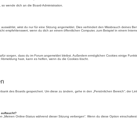
, so wende dich an die Board-Administration.
auswählst, wirst du nur für eine Sitzung angemeldet. Dies verhindert den Missbrauch deines Be
ht empfehlenswert, wenn du dich an einem öffentlichen Computer, zum Beispiel in einem Interne
e dafür sorgen, dass du im Forum angemeldet bleibst. Außerdem ermöglichen Cookies einige Funkti
r Abmeldung hast, kann es helfen, wenn du die Cookies löscht.
en
tenbank des Boards gespeichert. Um diese zu ändern, gehe in den „Persönlichen Bereich“; der Li
 auftaucht?
ion „Meinen Online-Status während dieser Sitzung verbergen“. Wenn du diese Option einschaltest