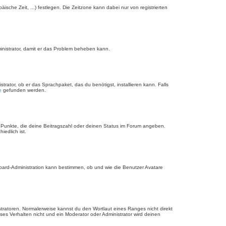
äische Zeit, ...) festlegen. Die Zeitzone kann dabei nur von registrierten
dministrator, damit er das Problem beheben kann.
rator, ob er das Sprachpaket, das du benötigst, installieren kann. Falls
e
gefunden werden.
r Punkte, die deine Beitragszahl oder deinen Status im Forum angeben.
iedlich ist.
Board-Administration kann bestimmen, ob und wie die Benutzer Avatare
stratoren. Normalerweise kannst du den Wortlaut eines Ranges nicht direkt
es Verhalten nicht und ein Moderator oder Administrator wird deinen