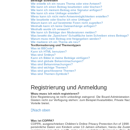
Beiträge schreiben
Wie erstelle ich ein neues Thema oder eine Antwort?
Wie kann ich einen Beitrag bearbeiten oder löschen?
Wie kann ich meinem Beitrag eine Signatur anfügen?
Wie kann ich eine Umfrage erstellen?
Wieso kann ich nicht mehr Antwortmöglichkeiten erstellen?
Wie bearbeite oder lösche ich eine Umfrage?
Warum kann ich auf bestimmte Foren nicht zugreifen?
Weshalb kann ich keine Dateianhänge anfügen?
Weshalb wurde ich verwarnt?
Wie kann ich Beiträge den Moderatoren melden?
Was bewirkt die „Speichern“-Schaltfläche beim Schreiben eines Beitrags?
Warum muss mein Beitrag erst freigegeben werden?
Wie markiere ich ein Thema als neu?
Textformatierung und Thementypen
Was ist BBCode?
Kann ich HTML benutzen?
Was sind Smileys?
Kann ich Bilder in meine Beiträge einfügen?
Was sind globale Bekanntmachungen?
Was sind Bekanntmachungen?
Was sind wichtige Themen?
Was sind geschlossene Themen?
Was sind Themen-Symbole?
Registrierung und Anmeldung
Wozu muss ich mich registrieren?
Eine Registrierung ist nicht unbedingt zwingend. Die Board-Administration d
Gästen nicht zur Verfügung stehen: zum Beispiel Avatarbilder, Private Nach
Vorteile bietet.
Nach oben
Was ist COPPA?
COPPA, ausgeschrieben Children’s Online Privacy Protection Act of 1998 
persönliche Daten von Kindern unter 13 Jahren erheben, hierzu die Zusti