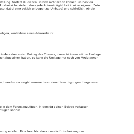
tellung. Solltest du diesen Bereich nicht sehen können, so hast du
dabei sicherstellen, dass jede Antwortmöglichkeit in einer eigenen Zeile
utet dabei eine zeitlich unbegrenzte Umfrage) und schließlich, ob die
tigen, kontaktiere einen Administrator.
ändere den ersten Beitrag des Themas; dieser ist immer mit der Umfrage
tzer abgestimmt haben, so kann die Umfrage nur noch von Moderatoren
n, brauchst du möglicherweise besondere Berechtigungen. Frage einen
ge in dem Forum anzufügen, in dem du deinen Beitrag verfassen
anfügen kannst.
nung erteilen. Bitte beachte, dass dies die Entscheidung der