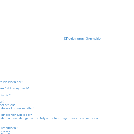
Registrieren
Anmelden
te ich ihnen bei?
n farbig dargestellt?
rtseite?
ken!
achrichten!
 dieses Forums erhalten!
ignorierten Mitglieder?
oder zur Liste der ignorierten Mitglieder hinzufügen oder diese wieder aus
durchsuchen?
ebnisse?