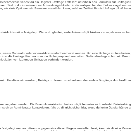
earbeitest, findest du ein Register „Umfrage erstellen“ unterhalb des Formulars zur Beitragsers
 einen Titel und mindestens zwei Antwortmöglichkeiten in die entsprechenden Felder eingeben und 
, wie viele Optionen ein Benutzer auswählen kann, welches Zeitlimit für die Umfrage gilt (0 bede
rd-Administration festgelegt. Wenn du glaubst, mehr Antwortmöglichkeiten als zugelassen zu benö
, einem Moderator oder einem Administrator bearbeitet werden. Um eine Umfrage zu bearbeiten, 
er die Umfrage löschen oder die Umfrageoption bearbeiten. Sollte allerdings schon ein Benu
nipulation von laufenden Umfragen verhindert werden.
in. Um diese einzusehen, Beiträge zu lesen, zu schreiben oder andere Vorgänge durchzuführe
er vergeben werden. Die Board-Administration hat es möglicherweise nicht erlaubt, Dateianhän
 einen Administrator kontaktieren, falls du dir nicht sicher bist, wieso du keine Dateianhänge 
n festgelegt werden. Wenn du gegen eine dieser Regeln verstoßen hast, kann sie dir eine Verwar