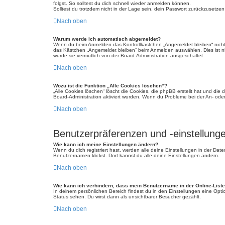
folgst. So solltest du dich schnell wieder anmelden können.
Solltest du trotzdem nicht in der Lage sein, dein Passwort zurückzusetzen
Nach oben
Warum werde ich automatisch abgemeldet?
Wenn du beim Anmelden das Kontrollkästchen „Angemeldet bleiben“ nicht 
das Kästchen „Angemeldet bleiben“ beim Anmelden auswählen. Dies ist nic
wurde sie vermutlich von der Board-Administration ausgeschaltet.
Nach oben
Wozu ist die Funktion „Alle Cookies löschen“?
„Alle Cookies löschen“ löscht die Cookies, die phpBB erstellt hat und di
Board-Administration aktiviert wurden. Wenn du Probleme bei der An- ode
Nach oben
Benutzerpräferenzen und -einstellung
Wie kann ich meine Einstellungen ändern?
Wenn du dich registriert hast, werden alle deine Einstellungen in der Da
Benutzernamen klickst. Dort kannst du alle deine Einstellungen ändern.
Nach oben
Wie kann ich verhindern, dass mein Benutzername in der Online-Liste
In deinem persönlichen Bereich findest du in den Einstellungen eine Opt
Status sehen. Du wirst dann als unsichtbarer Besucher gezählt.
Nach oben