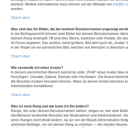
würdest. Weitere Informationen dazu können auf der Website von
phpBB Li
werden.
Nach oben
Was sind das für Bilder, die bei meinem Benutzernamen angezeigt werd
In der Beitragsansicht können zwei Bilder bei deinem Benutzernamen stehen.
deinem Rang verknüpft: Oft sind dies Sterne, Kästchen oder Punkte, die de
im Forum angeben. Das andere, meist größere, Bild wird auch als „Avatar“ b
in der Regel um ein persönliches Bild, welches von Benutzer zu Benutzer unt
Nach oben
Wie verwende ich einen Avatar?
In deinem persönlichen Bereich kannst du unter „Profil“ einen Avatar über 
hinzufügen: Gravatar, Galerie, Remote oder Hochladen. Die Board-Adminis
die Benutzer Avatare benutzen können. Wenn du keinen Avatar benutzen kan
Administration kontaktieren.
Nach oben
Was ist mein Rang und wie kann ich ihn ändern?
Ränge, die unter deinem Benutzernamen stehen, zeigen an, wie viele Beiträg
identifizieren bestimmte Benutzer wie Moderatoren und Administratoren. N
eines Ranges nicht direkt ändern, da sie von der Board-Administration festg
sinnlosen Beiträge, nur um deinen Rang zu erhöhen — die meisten Boards 