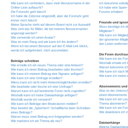
Wie kann ich verhindern, dass mein Benutzername in der
Ich bekomme ständig
Online-Liste auftaucht?
Ich habe eine Spam-E
Die Forenuhr geht falsch!
Forums erhalten!
Ich habe die Zeitzone eingestellt, aber die Forenuhr geht
immer noch falsch!
Freunde und ignori
Meine Sprache steht auf diesem Board nicht zur Auswahl!
Wozu benötige ich di
Was sind das für Bilder, die bei meinem Benutzernamen
Mitglieder?
angezeigt werden?
Wie kann ich Mitglied
Wie verwende ich einen Avatar?
der ignorierten Mitg
Was ist mein Rang und wie kann ich ihn ändern?
den Listen entfernen
Wenn ich bei einem Benutzer auf den E-Mail-Link klicke,
werde ich aufgefordert, mich anzumelden.
Die Foren durchsu
Wie kann ich ein Fo
Beiträge schreiben
Weshalb erhalte ich 
Wie erstelle ich ein neues Thema oder eine Antwort?
Warum bekomme ich b
Wie kann ich einen Beitrag bearbeiten oder löschen?
Wie kann ich nach M
Wie kann ich meinem Beitrag eine Signatur anfügen?
Wie kann ich meine 
Wie kann ich eine Umfrage erstellen?
Wieso kann ich nicht mehr Antwortmöglichkeiten erstellen?
Abonnements und 
Wie bearbeite oder lösche ich eine Umfrage?
Was ist der Untersc
Warum kann ich auf bestimmte Foren nicht zugreifen?
einem Abonnements 
Weshalb kann ich keine Dateianhänge anfügen?
Wie kann ich ein Les
Weshalb wurde ich verwarnt?
Thema abonnieren?
Wie kann ich Beiträge den Moderatoren melden?
Wie kann ich ein Fo
Was bewirkt die „Speichern“-Schaltfläche beim Schreiben
Wie deaktiviere ich
eines Beitrags?
Warum muss mein Beitrag erst freigegeben werden?
Wie markiere ich ein Thema als neu?
Dateianhänge
Welche Dateianhänge