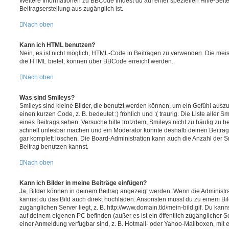
Weitere Informationen zu BBCode findest du auf einer speziellen Hilfe-Seite
Beitragserstellung aus zugänglich ist.
Nach oben
Kann ich HTML benutzen?
Nein, es ist nicht möglich, HTML-Code in Beiträgen zu verwenden. Die mei
die HTML bietet, können über BBCode erreicht werden.
Nach oben
Was sind Smileys?
Smileys sind kleine Bilder, die benutzt werden können, um ein Gefühl auszu
einen kurzen Code, z. B. bedeutet :) fröhlich und :( traurig. Die Liste aller
eines Beitrags sehen. Versuche bitte trotzdem, Smileys nicht zu häufig zu 
schnell unlesbar machen und ein Moderator könnte deshalb deinen Beitrag
gar komplett löschen. Die Board-Administration kann auch die Anzahl der S
Beitrag benutzen kannst.
Nach oben
Kann ich Bilder in meine Beiträge einfügen?
Ja, Bilder können in deinem Beitrag angezeigt werden. Wenn die Administra
kannst du das Bild auch direkt hochladen. Ansonsten musst du zu einem Bild
zugänglichen Server liegt, z. B. http://www.domain.tld/mein-bild.gif. Du kann
auf deinem eigenen PC befinden (außer es ist ein öffentlich zugänglicher Se
einer Anmeldung verfügbar sind, z. B. Hotmail- oder Yahoo-Mailboxen, mit