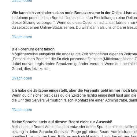
Nach oben
Wie kann ich verhindern, dass mein Benutzername in der Online-Liste a
In deinem persönlichen Bereich findest du in den Einstellungen eine Opti
dieser Sitzung verbergen“. Wenn du diese Option einschaltest, können nur
du selbst deinen Online-Status sehen. Du wirst dann als unsichtbarer Besuc
Nach oben
Die Forenuhr geht falsch!
Möglicherweise entspricht die angezeigte Zeit nicht deiner eigenen Zeitzone.
„Persönlichen Bereich“ die für dich passende Zeitzone (Mitteleuropäische Zei
dabei nur von registrierten Benutzern geändert werden. Wenn du noch nicht reg
Grund, dies jetzt zu tun.
Nach oben
Ich habe die Zeitzone eingestellt, aber die Forenuhr geht immer noch fal
Wenn du dir sicher bist, dass du die Zeitzone richtig eingestellt hast und die 
die Uhr des Servers vermutlich falsch. Kontaktiere einen Administrator, da
Nach oben
Meine Sprache steht auf diesem Board nicht zur Auswahl!
Meist hat die Board-Administration entweder deine Sprache nicht installier
bislang in deine Sprache übersetzt. Frage ggf. einen Board-Administrator, 
benötigst, installieren kann. Falls es noch nicht existiert, würden wir uns f