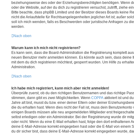
beziehungsweise des oder der Erziehungsberechtigten benötigen. Wenn du di
oder die Website, auf der du dich zu registrieren versuchst, zutrifft, ziehe e
Bitte beachte, dass phpBB Limited und der Besitzer dieses Boards keine 
nicht die Anlaufstelle für Rechtsangelegenheiten jeglicher Art ist; außer so
soll ich mich wenden, falls es Beschwerden oder juristische Anfragen zu d
werden.
Nach oben
Warum kann ich mich nicht registrieren?
Es kann sein, dass die Board-Administration die Registrierung komplett ausg
neuen Benutzer mehr anmelden können. Es könnte auch sein, dass deine 
mit dem du dich registrieren möchtest, gesperrt wurden. Um Hilfe zu erhalt
Administration.
Nach oben
Ich habe mich registriert, kann mich aber nicht anmelden!
Überprüfe zuerst, ob du den richtigen Benutzernamen und das richtige Pa
stimmen, dann gibt es zwei Möglichkeiten. Wenn
COPPA
aktiviert ist und 
Jahre alt bist, musst du bzw. einer deiner Eltern oder deiner Erziehungsbe
die du erhalten hast. Wenn dies nicht der Fall ist, muss dein Benutzerkonto v
einigen Boards müssen alle neu angemeldeten Mitglieder erst freigeschalt
selbst erledigen oder ein Administrator. Bei der Registrierung wurde dir mitget
oder nicht. Wenn du eine E-Mail erhalten hast, folge den dort enthaltenen
deine E-Mail-Adresse korrekt eingegeben hast oder die E-Mail von einem S
du dir sicher bist, dass deine E-Mail-Adresse korrekt eingegeben wurde, dan