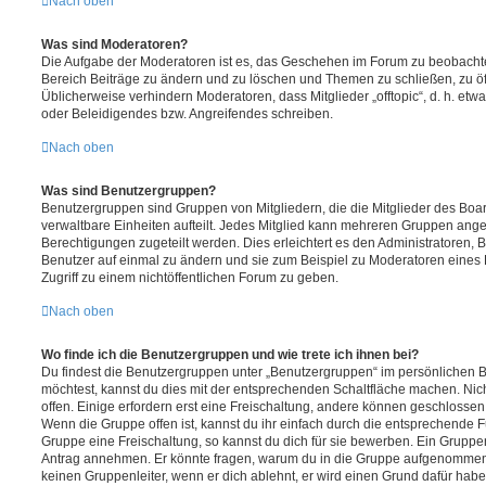
Nach oben
Was sind Moderatoren?
Die Aufgabe der Moderatoren ist es, das Geschehen im Forum zu beobachte
Bereich Beiträge zu ändern und zu löschen und Themen zu schließen, zu öff
Üblicherweise verhindern Moderatoren, dass Mitglieder „offtopic“, d. h. e
oder Beleidigendes bzw. Angreifendes schreiben.
Nach oben
Was sind Benutzergruppen?
Benutzergruppen sind Gruppen von Mitgliedern, die die Mitglieder des Board
verwaltbare Einheiten aufteilt. Jedes Mitglied kann mehreren Gruppen an
Berechtigungen zugeteilt werden. Dies erleichtert es den Administratoren,
Benutzer auf einmal zu ändern und sie zum Beispiel zu Moderatoren eines
Zugriff zu einem nichtöffentlichen Forum zu geben.
Nach oben
Wo finde ich die Benutzergruppen und wie trete ich ihnen bei?
Du findest die Benutzergruppen unter „Benutzergruppen“ im persönlichen B
möchtest, kannst du dies mit der entsprechenden Schaltfläche machen. Nic
offen. Einige erfordern erst eine Freischaltung, andere können geschlossen 
Wenn die Gruppe offen ist, kannst du ihr einfach durch die entsprechende Fu
Gruppe eine Freischaltung, so kannst du dich für sie bewerben. Ein Gruppe
Antrag annehmen. Er könnte fragen, warum du in die Gruppe aufgenommen 
keinen Gruppenleiter, wenn er dich ablehnt, er wird einen Grund dafür habe