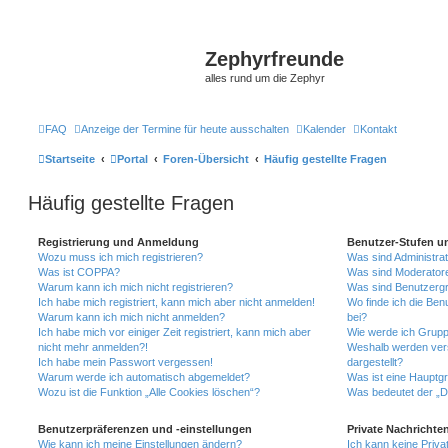
Zephyrfreunde
alles rund um die Zephyr
FAQ
Anzeige der Termine für heute ausschalten
Kalender
Kontakt
Startseite
Portal
Foren-Übersicht
Häufig gestellte Fragen
Häufig gestellte Fragen
Registrierung und Anmeldung
Benutzer-Stufen u
Wozu muss ich mich registrieren?
Was sind Administra
Was ist COPPA?
Was sind Moderator
Warum kann ich mich nicht registrieren?
Was sind Benutzerg
Ich habe mich registriert, kann mich aber nicht anmelden!
Wo finde ich die Ben
Warum kann ich mich nicht anmelden?
bei?
Ich habe mich vor einiger Zeit registriert, kann mich aber
Wie werde ich Grupp
nicht mehr anmelden?!
Weshalb werden ver
Ich habe mein Passwort vergessen!
dargestellt?
Warum werde ich automatisch abgemeldet?
Was ist eine Hauptg
Wozu ist die Funktion „Alle Cookies löschen“?
Was bedeutet der „Da
Benutzerpräferenzen und -einstellungen
Private Nachrichte
Wie kann ich meine Einstellungen ändern?
Ich kann keine Priva