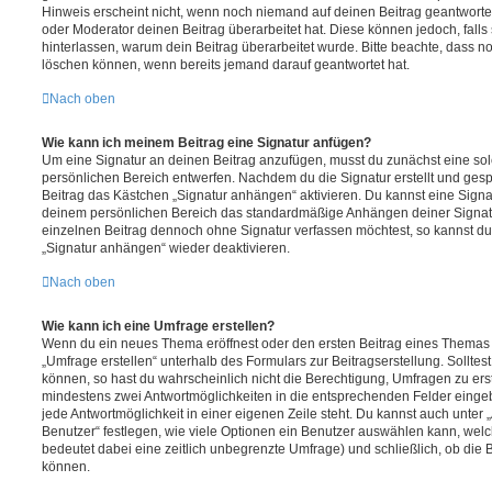
Hinweis erscheint nicht, wenn noch niemand auf deinen Beitrag geantwortet
oder Moderator deinen Beitrag überarbeitet hat. Diese können jedoch, falls s
hinterlassen, warum dein Beitrag überarbeitet wurde. Bitte beachte, dass n
löschen können, wenn bereits jemand darauf geantwortet hat.
Nach oben
Wie kann ich meinem Beitrag eine Signatur anfügen?
Um eine Signatur an deinen Beitrag anzufügen, musst du zunächst eine sol
persönlichen Bereich entwerfen. Nachdem du die Signatur erstellt und gesp
Beitrag das Kästchen „Signatur anhängen“ aktivieren. Du kannst eine Signa
deinem persönlichen Bereich das standardmäßige Anhängen deiner Signatu
einzelnen Beitrag dennoch ohne Signatur verfassen möchtest, so kannst du 
„Signatur anhängen“ wieder deaktivieren.
Nach oben
Wie kann ich eine Umfrage erstellen?
Wenn du ein neues Thema eröffnest oder den ersten Beitrag eines Themas be
„Umfrage erstellen“ unterhalb des Formulars zur Beitragserstellung. Solltes
können, so hast du wahrscheinlich nicht die Berechtigung, Umfragen zu erste
mindestens zwei Antwortmöglichkeiten in die entsprechenden Felder eingeb
jede Antwortmöglichkeit in einer eigenen Zeile steht. Du kannst auch unter
Benutzer“ festlegen, wie viele Optionen ein Benutzer auswählen kann, welche
bedeutet dabei eine zeitlich unbegrenzte Umfrage) und schließlich, ob die
können.