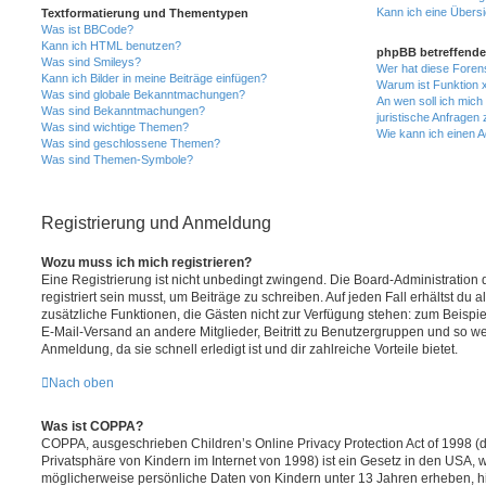
Kann ich eine Übersi
Textformatierung und Thementypen
Was ist BBCode?
Kann ich HTML benutzen?
phpBB betreffende
Was sind Smileys?
Wer hat diese Foren
Kann ich Bilder in meine Beiträge einfügen?
Warum ist Funktion x
Was sind globale Bekanntmachungen?
An wen soll ich mic
Was sind Bekanntmachungen?
juristische Anfragen
Was sind wichtige Themen?
Wie kann ich einen A
Was sind geschlossene Themen?
Was sind Themen-Symbole?
Registrierung und Anmeldung
Wozu muss ich mich registrieren?
Eine Registrierung ist nicht unbedingt zwingend. Die Board-Administration
registriert sein musst, um Beiträge zu schreiben. Auf jeden Fall erhältst du als
zusätzliche Funktionen, die Gästen nicht zur Verfügung stehen: zum Beispiel
E-Mail-Versand an andere Mitglieder, Beitritt zu Benutzergruppen und so wei
Anmeldung, da sie schnell erledigt ist und dir zahlreiche Vorteile bietet.
Nach oben
Was ist COPPA?
COPPA, ausgeschrieben Children’s Online Privacy Protection Act of 1998 (
Privatsphäre von Kindern im Internet von 1998) ist ein Gesetz in den USA, w
möglicherweise persönliche Daten von Kindern unter 13 Jahren erheben, h