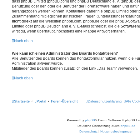
dass phpBB Limited (phpBB.com) und phpBB Deutschland e. V. (phpBB.de
Benutzung oder den oder die Benutzer der Forensoftware haben und dafür 
herangezogen werden können. Kontaktiere daher nie phpBB Limited oder p
Zusammenhang mit jeglichen juristischen Fragen (Unterlassungserklärunge
nicht direkt
auf die Websiten phpbb.com, phpbb.de oder die phpBB-Softwar
Limited oder phpBB Deutschland e. V. E-Mails schreibst, die die
Softwarenu
wirst du, wenn überhaupt, höchstens eine knappe Antwort erhalten.
Nach oben
Wie kann ich einen Administrator des Boards kontaktieren?
Alle Benutzer des Boards können das Kontaktformular nutzen, wenn die Fun
Administration aktiviert wurde.
Mitglieder des Boards können zusätzlich den Link „Das Team“ verwenden.
Nach oben
Startseite
Portal
Foren-Übersicht
Datenschutzerklärung
Alle Coo
Powered by
phpBB
® Forum Software © phpBB Lim
Deutsche Übersetzung durch
phpBB.de
Datenschutz
|
Nutzungsbedingungen