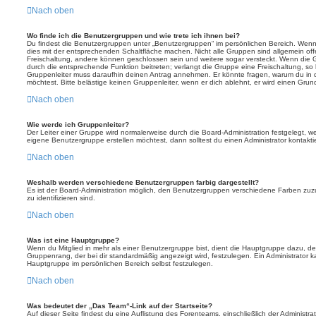
Nach oben
Wo finde ich die Benutzergruppen und wie trete ich ihnen bei?
Du findest die Benutzergruppen unter „Benutzergruppen“ im persönlichen Bereich. Wenn 
dies mit der entsprechenden Schaltfläche machen. Nicht alle Gruppen sind allgemein offe
Freischaltung, andere können geschlossen sein und weitere sogar versteckt. Wenn die Gr
durch die entsprechende Funktion beitreten; verlangt die Gruppe eine Freischaltung, so 
Gruppenleiter muss daraufhin deinen Antrag annehmen. Er könnte fragen, warum du i
möchtest. Bitte belästige keinen Gruppenleiter, wenn er dich ablehnt, er wird einen Gru
Nach oben
Wie werde ich Gruppenleiter?
Der Leiter einer Gruppe wird normalerweise durch die Board-Administration festgelegt, w
eigene Benutzergruppe erstellen möchtest, dann solltest du einen Administrator kontakti
Nach oben
Weshalb werden verschiedene Benutzergruppen farbig dargestellt?
Es ist der Board-Administration möglich, den Benutzergruppen verschiedene Farben zuzut
zu identifizieren sind.
Nach oben
Was ist eine Hauptgruppe?
Wenn du Mitglied in mehr als einer Benutzergruppe bist, dient die Hauptgruppe dazu, 
Gruppenrang, der bei dir standardmäßig angezeigt wird, festzulegen. Ein Administrator 
Hauptgruppe im persönlichen Bereich selbst festzulegen.
Nach oben
Was bedeutet der „Das Team“-Link auf der Startseite?
Auf dieser Seite findest du eine Auflistung des Forenteams, einschließlich der Administra