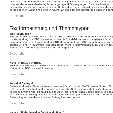
erste Seite des Forums holen. Wenn du den entsprechenden Link nicht siehst, dann ist d
oder seit der letzten Markierung ist nicht genügend Zeit vergangen. Es ist auch möglic
du einfach eine Antwort darauf schreibst. Stelle jedoch sicher, dass du die Regeln diese
gerne gesehen, wenn ohne triftigen Grund auf alte oder abgeschlossene Themen geantw
Nach oben
Textformatierung und Thementypen
Was ist BBCode?
BBCode ist eine spezielle Umsetzung von HTML, die dir weitreichende Formatierungsmögli
zur Verwendung von BBCode werden durch die Board-Administration vergeben, können j
einzelnen Beitrag deaktiviert werden. BBCode ist ähnlich wie HTML aufgebaut, jedoch wer
spitzen („<“ und „>“) Klammern eingeschlossen. Weitere Informationen zu BBCode findest d
von der Seite zur Beitragserstellung aus zugänglich ist.
Nach oben
Kann ich HTML benutzen?
Nein, es ist nicht möglich, HTML-Code in Beiträgen zu verwenden. Die meisten Formatier
können über BBCode erreicht werden.
Nach oben
Was sind Smileys?
Smileys sind kleine Bilder, die benutzt werden können, um ein Gefühl auszudrücken. Für
z. B. bedeutet :) fröhlich und :( traurig. Die Liste aller Smileys kannst du beim Verfassen
trotzdem, Smileys nicht zu häufig zu benutzen, sie können einen Beitrag schnell unles
deshalb deinen Beitrag entsprechend überarbeiten oder gar komplett löschen. Die Board
Smileys begrenzen, die du in einem Beitrag benutzen kannst.
Nach oben
Kann ich Bilder in meine Beiträge einfügen?