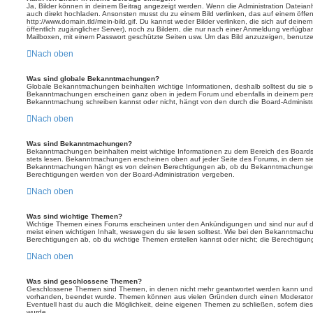
Ja, Bilder können in deinem Beitrag angezeigt werden. Wenn die Administration Dateian
auch direkt hochladen. Ansonsten musst du zu einem Bild verlinken, das auf einem öffentl
http://www.domain.tld/mein-bild.gif. Du kannst weder Bilder verlinken, die sich auf deine
öffentlich zugänglicher Server), noch zu Bildern, die nur nach einer Anmeldung verfügbar
Mailboxen, mit einem Passwort geschützte Seiten usw. Um das Bild anzuzeigen, benutz
Nach oben
Was sind globale Bekanntmachungen?
Globale Bekanntmachungen beinhalten wichtige Informationen, deshalb solltest du sie s
Bekanntmachungen erscheinen ganz oben in jedem Forum und ebenfalls in deinem persö
Bekanntmachung schreiben kannst oder nicht, hängt von den durch die Board-Administ
Nach oben
Was sind Bekanntmachungen?
Bekanntmachungen beinhalten meist wichtige Informationen zu dem Bereich des Boards, i
stets lesen. Bekanntmachungen erscheinen oben auf jeder Seite des Forums, in dem sie 
Bekanntmachungen hängt es von deinen Berechtigungen ab, ob du Bekanntmachungen er
Berechtigungen werden von der Board-Administration vergeben.
Nach oben
Was sind wichtige Themen?
Wichtige Themen eines Forums erscheinen unter den Ankündigungen und sind nur auf d
meist einen wichtigen Inhalt, weswegen du sie lesen solltest. Wie bei den Bekanntmac
Berechtigungen ab, ob du wichtige Themen erstellen kannst oder nicht; die Berechtigunge
Nach oben
Was sind geschlossene Themen?
Geschlossene Themen sind Themen, in denen nicht mehr geantwortet werden kann und b
vorhanden, beendet wurde. Themen können aus vielen Gründen durch einen Moderator o
Eventuell hast du auch die Möglichkeit, deine eigenen Themen zu schließen, sofern dies
wurde.