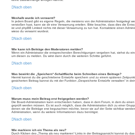
Nach oben
Weshalb wurde ich verwarnt?
In jedem Board gibt es eigene Regeln, die meistens von der Administration festgelegt 
verstoßen hast, kann sie dir eine Verwarnung erteilen. Bitte beachte, dass dies die Ent
ist und phpBB Limited nichts mit dieser Verwarnung zu tun hat. Kontaktiere einen Administr
wieso du verwarnt wurdest.
Nach oben
Wie kann ich Beiträge den Moderatoren melden?
Wenn ein Administrator die entsprechenden Berechtigungen vergeben hat, siehst du eine
um diesen zu melden. Du wirst dann durch die weiteren Schritte geführt.
Nach oben
Was bewirkt die „Speichern“-Schaltfläche beim Schreiben eines Beitrags?
Hiermit kannst du die geschriebene Entwürfe speichern und zu einem späteren Zeitpunk
gesicherten Beitrag kannst du mit der Funktion „Gespeicherte Entwürfe verwalten“ in de
Nach oben
Warum muss mein Beitrag erst freigegeben werden?
Die Board-Administration kann entschieden haben, dass in dem Forum, in dem du einen Bei
geprüft werden müssen. Es ist auch möglich, dass die Administration dich zu einer Grup
denen sie die Beiträge erst begutachten möchte, bevor sie auf der Seite sichtbar werden.
Administration, wenn du weitere Informationen dazu benötigst.
Nach oben
Wie markiere ich ein Thema als neu?
Durch Klicken des „Thema als neu markieren“-Links in der Beitragsansicht kannst du d