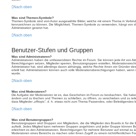
Nach oben
Was sind Themen-Symbole?
Themen-Symbole sind vom Autor ausgewählte Bilder, welche mit einem Thema in Verbin
kennzeichnen zu können. Die Möglichkeit, Themen-Symbole zu verwenden, hängt von de
Administration gesetzt hat.
Nach oben
Benutzer-Stufen und Gruppen
Was sind Administratoren?
Administratoren haben die umfassendsten Rechte im Forum. Sie können jede Art von Akt
Berechtigungen setzen, Mitglieder sperren, Benutzergruppen erstellen, Moderationsrech
Administrator hat, sind allerdings davon abhängig, welche Rechte ihnen ein Gründer des
erteilt hat. Administratoren können auch volle Moderationsberechtigungen haben, wenn 
wurde.
Nach oben
Was sind Moderatoren?
Die Aufgabe der Moderatoren ist es, das Geschehen im Forum zu beobachten. Sie haben
ändern und zu löschen und Themen zu schließen, zu öffnen, zu verschieben und zu teil
dass Mitglieder „offtopic“, d. h. etwas nicht zum Thema Passendes, oder Beleidigendes 
Nach oben
Was sind Benutzergruppen?
Benutzergruppen sind Gruppen von Mitgliedern, die die Mitglieder des Boards in für die 
aufteilt. Jedes Mitglied kann mehreren Gruppen angehören und jeder Gruppe können Be
erleichtert es den Administratoren, Berechtigungen für mehrere Benutzer auf einmal zu 
Moderatoren eines Bereichs zu machen oder ihnen Zugriff zu einem nichtöffentlichen F