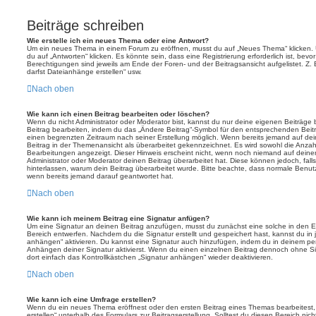
Beiträge schreiben
Wie erstelle ich ein neues Thema oder eine Antwort?
Um ein neues Thema in einem Forum zu eröffnen, musst du auf „Neues Thema“ klicken. 
du auf „Antworten“ klicken. Es könnte sein, dass eine Registrierung erforderlich ist, bev
Berechtigungen sind jeweils am Ende der Foren- und der Beitragsansicht aufgelistet. Z. 
darfst Dateianhänge erstellen“ usw.
Nach oben
Wie kann ich einen Beitrag bearbeiten oder löschen?
Wenn du nicht Administrator oder Moderator bist, kannst du nur deine eigenen Beiträge
Beitrag bearbeiten, indem du das „Ändere Beitrag“-Symbol für den entsprechenden Beitrag 
einen begrenzten Zeitraum nach seiner Erstellung möglich. Wenn bereits jemand auf dein
Beitrag in der Themenansicht als überarbeitet gekennzeichnet. Es wird sowohl die Anzahl
Bearbeitungen angezeigt. Dieser Hinweis erscheint nicht, wenn noch niemand auf deine
Administrator oder Moderator deinen Beitrag überarbeitet hat. Diese können jedoch, falls 
hinterlassen, warum dein Beitrag überarbeitet wurde. Bitte beachte, dass normale Benut
wenn bereits jemand darauf geantwortet hat.
Nach oben
Wie kann ich meinem Beitrag eine Signatur anfügen?
Um eine Signatur an deinen Beitrag anzufügen, musst du zunächst eine solche in den E
Bereich entwerfen. Nachdem du die Signatur erstellt und gespeichert hast, kannst du in
anhängen“ aktivieren. Du kannst eine Signatur auch hinzufügen, indem du in deinem p
Anhängen deiner Signatur aktivierst. Wenn du einen einzelnen Beitrag dennoch ohne Si
dort einfach das Kontrollkästchen „Signatur anhängen“ wieder deaktivieren.
Nach oben
Wie kann ich eine Umfrage erstellen?
Wenn du ein neues Thema eröffnest oder den ersten Beitrag eines Themas bearbeitest, 
erstellen“ unterhalb des Formulars zur Beitragserstellung. Solltest du diesen Bereich ni