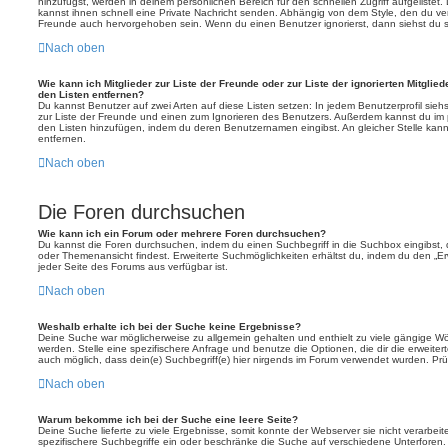
hinzufügst, werden in deinem persönlichen Bereich für den schnellen Zugriff aufgelistet.
kannst ihnen schnell eine Private Nachricht senden. Abhängig von dem Style, den du v
Freunde auch hervorgehoben sein. Wenn du einen Benutzer ignorierst, dann siehst du s
Nach oben
Wie kann ich Mitglieder zur Liste der Freunde oder zur Liste der ignorierten Mitglie
den Listen entfernen?
Du kannst Benutzer auf zwei Arten auf diese Listen setzen: In jedem Benutzerprofil sieh
zur Liste der Freunde und einen zum Ignorieren des Benutzers. Außerdem kannst du im p
den Listen hinzufügen, indem du deren Benutzernamen eingibst. An gleicher Stelle kann
entfernen.
Nach oben
Die Foren durchsuchen
Wie kann ich ein Forum oder mehrere Foren durchsuchen?
Du kannst die Foren durchsuchen, indem du einen Suchbegriff in die Suchbox eingibst, d
oder Themenansicht findest. Erweiterte Suchmöglichkeiten erhältst du, indem du den „Erw
jeder Seite des Forums aus verfügbar ist.
Nach oben
Weshalb erhalte ich bei der Suche keine Ergebnisse?
Deine Suche war möglicherweise zu allgemein gehalten und enthielt zu viele gängige Wör
werden. Stelle eine spezifischere Anfrage und benutze die Optionen, die dir die erweiter
auch möglich, dass dein(e) Suchbegriff(e) hier nirgends im Forum verwendet wurden. Prüf
Nach oben
Warum bekomme ich bei der Suche eine leere Seite?
Deine Suche lieferte zu viele Ergebnisse, somit konnte der Webserver sie nicht verarbei
spezifischere Suchbegriffe ein oder beschränke die Suche auf verschiedene Unterforen.