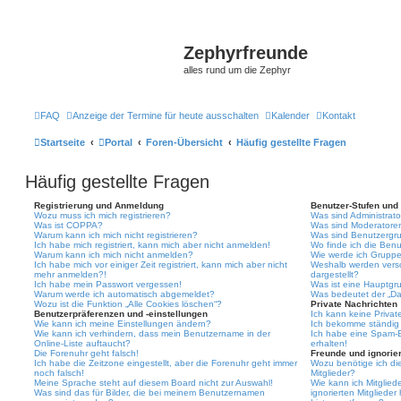
Zephyrfreunde
alles rund um die Zephyr
FAQ
Anzeige der Termine für heute ausschalten
Kalender
Kontakt
Startseite
Portal
Foren-Übersicht
Häufig gestellte Fragen
Häufig gestellte Fragen
Registrierung und Anmeldung
Benutzer-Stufen und
Wozu muss ich mich registrieren?
Was sind Administrat
Was ist COPPA?
Was sind Moderatore
Warum kann ich mich nicht registrieren?
Was sind Benutzergr
Ich habe mich registriert, kann mich aber nicht anmelden!
Wo finde ich die Benu
Warum kann ich mich nicht anmelden?
Wie werde ich Gruppe
Ich habe mich vor einiger Zeit registriert, kann mich aber nicht
Weshalb werden vers
mehr anmelden?!
dargestellt?
Ich habe mein Passwort vergessen!
Was ist eine Hauptgr
Warum werde ich automatisch abgemeldet?
Was bedeutet der „Das
Wozu ist die Funktion „Alle Cookies löschen“?
Private Nachrichten
Benutzerpräferenzen und -einstellungen
Ich kann keine Privat
Wie kann ich meine Einstellungen ändern?
Ich bekomme ständig 
Wie kann ich verhindern, dass mein Benutzername in der
Ich habe eine Spam-E
Online-Liste auftaucht?
erhalten!
Die Forenuhr geht falsch!
Freunde und ignorier
Ich habe die Zeitzone eingestellt, aber die Forenuhr geht immer
Wozu benötige ich die
noch falsch!
Mitglieder?
Meine Sprache steht auf diesem Board nicht zur Auswahl!
Wie kann ich Mitgliede
Was sind das für Bilder, die bei meinem Benutzernamen
ignorierten Mitgliede