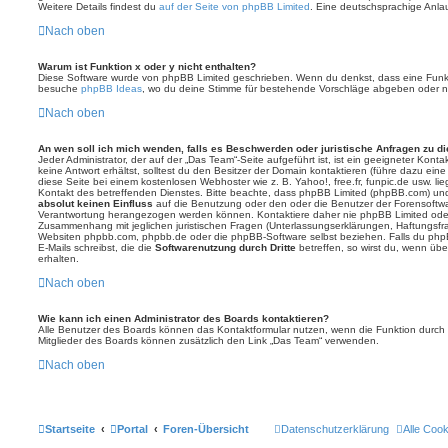
Weitere Details findest du
auf der Seite von phpBB Limited
. Eine deutschsprachige Anlauf
Nach oben
Warum ist Funktion x oder y nicht enthalten?
Diese Software wurde von phpBB Limited geschrieben. Wenn du denkst, dass eine Funkt
besuche
phpBB Ideas
, wo du deine Stimme für bestehende Vorschläge abgeben oder n
Nach oben
An wen soll ich mich wenden, falls es Beschwerden oder juristische Anfragen zu d
Jeder Administrator, der auf der „Das Team“-Seite aufgeführt ist, ist ein geeigneter Kon
keine Antwort erhältst, solltest du den Besitzer der Domain kontaktieren (führe dazu ein
diese Seite bei einem kostenlosen Webhoster wie z. B. Yahoo!, free.fr, funpic.de usw. l
Kontakt des betreffenden Dienstes. Bitte beachte, dass phpBB Limited (phpBB.com) u
absolut keinen Einfluss
auf die Benutzung oder den oder die Benutzer der Forensoftwa
Verantwortung herangezogen werden können. Kontaktiere daher nie phpBB Limited oder
Zusammenhang mit jeglichen juristischen Fragen (Unterlassungserklärungen, Haftungsfr
Websiten phpbb.com, phpbb.de oder die phpBB-Software selbst beziehen. Falls du php
E-Mails schreibst, die die
Softwarenutzung durch Dritte
betreffen, so wirst du, wenn üb
erhalten.
Nach oben
Wie kann ich einen Administrator des Boards kontaktieren?
Alle Benutzer des Boards können das Kontaktformular nutzen, wenn die Funktion durch di
Mitglieder des Boards können zusätzlich den Link „Das Team“ verwenden.
Nach oben
Startseite
Portal
Foren-Übersicht
Datenschutzerklärung
Alle Coo