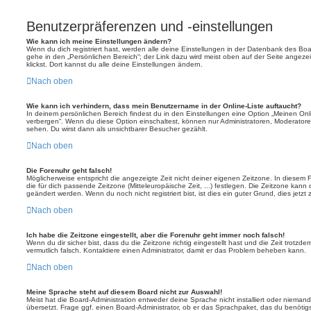
Benutzerpräferenzen und -einstellungen
Wie kann ich meine Einstellungen ändern?
Wenn du dich registriert hast, werden alle deine Einstellungen in der Datenbank des Bo
gehe in den „Persönlichen Bereich“; der Link dazu wird meist oben auf der Seite ange
klickst. Dort kannst du alle deine Einstellungen ändern.
Nach oben
Wie kann ich verhindern, dass mein Benutzername in der Online-Liste auftaucht?
In deinem persönlichen Bereich findest du in den Einstellungen eine Option „Meinen On
verbergen“. Wenn du diese Option einschaltest, können nur Administratoren, Moderatore
sehen. Du wirst dann als unsichtbarer Besucher gezählt.
Nach oben
Die Forenuhr geht falsch!
Möglicherweise entspricht die angezeigte Zeit nicht deiner eigenen Zeitzone. In diesem Fa
die für dich passende Zeitzone (Mitteleuropäische Zeit, ...) festlegen. Die Zeitzone kann
geändert werden. Wenn du noch nicht registriert bist, ist dies ein guter Grund, dies jetzt 
Nach oben
Ich habe die Zeitzone eingestellt, aber die Forenuhr geht immer noch falsch!
Wenn du dir sicher bist, dass du die Zeitzone richtig eingestellt hast und die Zeit trotzde
vermutlich falsch. Kontaktiere einen Administrator, damit er das Problem beheben kann.
Nach oben
Meine Sprache steht auf diesem Board nicht zur Auswahl!
Meist hat die Board-Administration entweder deine Sprache nicht installiert oder nieman
übersetzt. Frage ggf. einen Board-Administrator, ob er das Sprachpaket, das du benötigst,