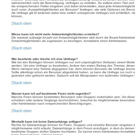
wahrscheinlich nicht die Berechtigung, Umfragen zu erstellen. Du solltest einen Titel un
die entsprechenden Felder eingeben und dabei sicherstellen, dass jede Antwortmöglichkei
auch unter „Auswahlmöglichkeiten pro Benutzer“ festlegen, wie viele Optionen ein Benutz
die Umfrage gilt (0 bedeutet dabei eine zeitlich unbegrenzte Umfrage) und schließlich, 
können.
Nach oben
Wieso kann ich nicht mehr Antwortmöglichkeiten erstellen?
Die maximal zulässige Anzahl von Antwortmöglichkeiten wird durch die Board-Administrat
Antwortmöglichkeiten als zugelassen zu benötigen, kontaktiere einen Administrator.
Nach oben
Wie bearbeite oder lösche ich eine Umfrage?
Wie bei den Beiträgen können Umfragen nur vom ursprünglichen Verfasser, einem Modera
werden. Um eine Umfrage zu bearbeiten, ändere den ersten Beitrag des Themas; dieser i
Wenn niemand eine Stimme abgegeben hat, dann können Benutzer die Umfrage löschen
Sollte allerdings schon ein Benutzer abgestimmt haben, so kann die Umfrage nur noch 
geändert oder gelöscht werden. Dadurch soll die Manipulation von laufenden Umfragen 
Nach oben
Warum kann ich auf bestimmte Foren nicht zugreifen?
Manche Foren können bestimmten Benutzern oder Gruppen vorbehalten sein. Um diese e
schreiben oder andere Vorgänge durchzuführen, brauchst du möglicherweise besondere
oder Administrator nach entsprechenden Berechtigungen.
Nach oben
Weshalb kann ich keine Dateianhänge anfügen?
Rechte für Dateianhänge können für Foren, Gruppen und einzelne Benutzer vergeben we
möglicherweise nicht erlaubt, Dateianhänge in dem Forum anzufügen, in dem du deinen 
bestimmte Gruppen dürfen Dateien hochladen. Du kannst einen Administrator kontaktieren, 
keine Dateianhänge anfügen kannst.