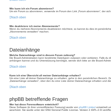
Wie kann ich ein Forum abonnieren?
Um ein Forum zu abonnieren, verwende im Forum den Link „Forum abonnieren“, der sich 
Nach oben
Wie deaktiviere ich meine Abonnements?
Wenn du mehrere Abonnements deaktivieren möchtest, so kannst du dies im persönlichen
„Abonnements verwalten“ machen.
Nach oben
Dateianhänge
Welche Dateianhänge sind in diesem Forum zulässig?
Die Board-Administration kann bestimmte Dateitypen zulassen oder verbieten. Falls du dir
anhängen kannst und du Unterstützung benötigst, wende dich bitte an die Board-Adminis
Nach oben
Kann ich eine Übersicht all meiner Dateianhänge erhalten?
Um eine Liste all deiner Dateianhänge zu erhalten, gehe in den persönlichen Bereich. Dor
„Dateianhänge verwalten“, über den du eine Liste deiner Dateianhänge erhalten und die
Nach oben
phpBB betreffende Fragen
Wer hat diese Forensoftware entwickelt?
Diese Software (in ihrer unmodifizierten Fassung) wurde von
phpBB Limited
entwickelt und
geschützt. Sie wurde unter der GNU General Public License, Version 2 (GPL-2.0) veröffen