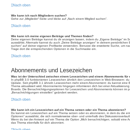
Nach oben
Wie kann ich nach Mitgliedern suchen?
Gehe zur „Mitglieder“-Seite und klicke auf „Nach einem Mitglied suchen“.
Nach oben
Wie kann ich meine eigenen Beiträge und Themen finden?
Deine eigenen Beiträge kannst du dir anzeigen lassen, indem du „Eigene Beiträge“ im Sc
auswählst. Alternativ kannst du auch „Deine Beiträge anzeigen“ in deinem persönlichen 
suchen“ auf deiner eigenen Profilseite verwenden. Benutze die erweiterte Suche, um na
Trage dort die entsprechenden Optionen in die Suchmaske ein.
Nach oben
Abonnements und Lesezeichen
Was ist der Unterschied zwischen einem Lesezeichen und einem Abonnements für
In phpBB 3.0 funktionierten Lesezeichen ähnlich den Lesezeichen in Web-Browsern: du
Update. Seit phpBB 3.1 ähneln Lesezeichen mehr einem Abonnement: du kannst eine Be
Thema aktualisiert wird. Abonnements hingegen informieren dich bei einer Aktualisieru
Boards. Die Benachrichtigungsoptionen für Lesezeichen und Abonnements können im pe
„Benachrichtigungen einstellen“ geändert werden.
Nach oben
Wie kann ich ein Lesezeichen auf ein Thema setzen oder ein Thema abonnieren?
Du kannst ein Lesezeichen auf ein Thema setzen oder es abonnieren, in dem du die e
Optionen“ auswählst, die sich normalerweise ober- und unterhalb des Diskussionsverlau
Wenn du bei der Antwort auf ein Thema die Option „Mich benachrichtigen, sobald eine Ant
das Thema ebenfalls für dich abonniert.
Nach oben