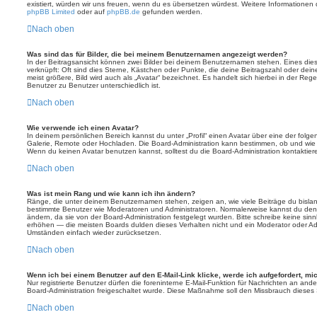
existiert, würden wir uns freuen, wenn du es übersetzen würdest. Weitere Informatione
phpBB Limited
oder auf
phpBB.de
gefunden werden.
Nach oben
Was sind das für Bilder, die bei meinem Benutzernamen angezeigt werden?
In der Beitragsansicht können zwei Bilder bei deinem Benutzernamen stehen. Eines diese
verknüpft: Oft sind dies Sterne, Kästchen oder Punkte, die deine Beitragszahl oder de
meist größere, Bild wird auch als „Avatar“ bezeichnet. Es handelt sich hierbei in der Reg
Benutzer zu Benutzer unterschiedlich ist.
Nach oben
Wie verwende ich einen Avatar?
In deinem persönlichen Bereich kannst du unter „Profil“ einen Avatar über eine der folg
Galerie, Remote oder Hochladen. Die Board-Administration kann bestimmen, ob und wie
Wenn du keinen Avatar benutzen kannst, solltest du die Board-Administration kontaktier
Nach oben
Was ist mein Rang und wie kann ich ihn ändern?
Ränge, die unter deinem Benutzernamen stehen, zeigen an, wie viele Beiträge du bislang e
bestimmte Benutzer wie Moderatoren und Administratoren. Normalerweise kannst du den 
ändern, da sie von der Board-Administration festgelegt wurden. Bitte schreibe keine si
erhöhen — die meisten Boards dulden dieses Verhalten nicht und ein Moderator oder Adm
Umständen einfach wieder zurücksetzen.
Nach oben
Wenn ich bei einem Benutzer auf den E-Mail-Link klicke, werde ich aufgefordert, m
Nur registrierte Benutzer dürfen die foreninterne E-Mail-Funktion für Nachrichten an ande
Board-Administration freigeschaltet wurde. Diese Maßnahme soll den Missbrauch dieses
Nach oben