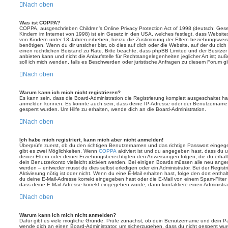
Nach oben
Was ist COPPA?
COPPA, ausgeschrieben Children’s Online Privacy Protection Act of 1998 (deutsch: Ges
Kindern im Internet von 1998) ist ein Gesetz in den USA, welches festlegt, dass Website
von Kindern unter 13 Jahren erheben, hierzu die Zustimmung der Eltern beziehungswei
benötigen. Wenn du dir unsicher bist, ob dies auf dich oder die Website, auf der du dich zu
einen rechtlichen Beistand zu Rate. Bitte beachte, dass phpBB Limited und der Besitze
anbieten kann und nicht die Anlaufstelle für Rechtsangelegenheiten jeglicher Art ist; au
soll ich mich wenden, falls es Beschwerden oder juristische Anfragen zu diesem Forum g
Nach oben
Warum kann ich mich nicht registrieren?
Es kann sein, dass die Board-Administration die Registrierung komplett ausgeschaltet h
anmelden können. Es könnte auch sein, dass deine IP-Adresse oder der Benutzername, m
gesperrt wurden. Um Hilfe zu erhalten, wende dich an die Board-Administration.
Nach oben
Ich habe mich registriert, kann mich aber nicht anmelden!
Überprüfe zuerst, ob du den richtigen Benutzernamen und das richtige Passwort einge
gibt es zwei Möglichkeiten. Wenn
COPPA
aktiviert ist und du angegeben hast, dass du un
deiner Eltern oder deiner Erziehungsberechtigten den Anweisungen folgen, die du erhalte
dein Benutzerkonto vielleicht aktiviert werden. Bei einigen Boards müssen alle neu angem
werden – entweder musst du dies selbst erledigen oder ein Administrator. Bei der Registri
Aktivierung nötig ist oder nicht. Wenn du eine E-Mail erhalten hast, folge den dort ent
du deine E-Mail-Adresse korrekt eingegeben hast oder die E-Mail von einem Spam-Filter b
dass deine E-Mail-Adresse korrekt eingegeben wurde, dann kontaktiere einen Administrat
Nach oben
Warum kann ich mich nicht anmelden?
Dafür gibt es viele mögliche Gründe. Prüfe zunächst, ob dein Benutzername und dein Pass
wende dich an einen Board-Administrator, um sicherzugehen, dass du nicht gesperrt wurde