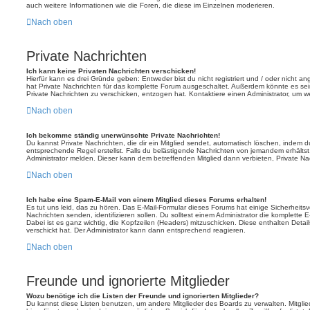
auch weitere Informationen wie die Foren, die diese im Einzelnen moderieren.
Nach oben
Private Nachrichten
Ich kann keine Privaten Nachrichten verschicken!
Hierfür kann es drei Gründe geben: Entweder bist du nicht registriert und / oder nicht a
hat Private Nachrichten für das komplette Forum ausgeschaltet. Außerdem könnte es sein
Private Nachrichten zu verschicken, entzogen hat. Kontaktiere einen Administrator, um we
Nach oben
Ich bekomme ständig unerwünschte Private Nachrichten!
Du kannst Private Nachrichten, die dir ein Mitglied sendet, automatisch löschen, indem 
entsprechende Regel erstellst. Falls du belästigende Nachrichten von jemandem erhälts
Administrator melden. Dieser kann dem betreffenden Mitglied dann verbieten, Private N
Nach oben
Ich habe eine Spam-E-Mail von einem Mitglied dieses Forums erhalten!
Es tut uns leid, das zu hören. Das E-Mail-Formular dieses Forums hat einige Sicherheits
Nachrichten senden, identifizieren sollen. Du solltest einem Administrator die komplette 
Dabei ist es ganz wichtig, die Kopfzeilen (Headers) mitzuschicken. Diese enthalten Detai
verschickt hat. Der Administrator kann dann entsprechend reagieren.
Nach oben
Freunde und ignorierte Mitglieder
Wozu benötige ich die Listen der Freunde und ignorierten Mitglieder?
Du kannst diese Listen benutzen, um andere Mitglieder des Boards zu verwalten. Mitglied