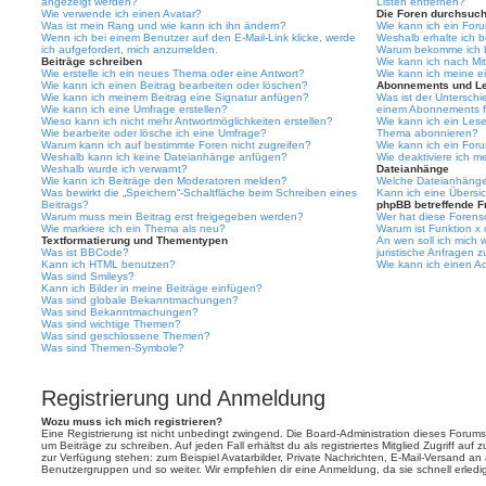
angezeigt werden?
Listen entfernen?
Wie verwende ich einen Avatar?
Die Foren durchsuc
Was ist mein Rang und wie kann ich ihn ändern?
Wie kann ich ein For
Wenn ich bei einem Benutzer auf den E-Mail-Link klicke, werde
Weshalb erhalte ich 
ich aufgefordert, mich anzumelden.
Warum bekomme ich be
Beiträge schreiben
Wie kann ich nach Mi
Wie erstelle ich ein neues Thema oder eine Antwort?
Wie kann ich meine e
Wie kann ich einen Beitrag bearbeiten oder löschen?
Abonnements und L
Wie kann ich meinem Beitrag eine Signatur anfügen?
Was ist der Untersch
Wie kann ich eine Umfrage erstellen?
einem Abonnements f
Wieso kann ich nicht mehr Antwortmöglichkeiten erstellen?
Wie kann ich ein Les
Wie bearbeite oder lösche ich eine Umfrage?
Thema abonnieren?
Warum kann ich auf bestimmte Foren nicht zugreifen?
Wie kann ich ein For
Weshalb kann ich keine Dateianhänge anfügen?
Wie deaktiviere ich 
Weshalb wurde ich verwarnt?
Dateianhänge
Wie kann ich Beiträge den Moderatoren melden?
Welche Dateianhänge 
Was bewirkt die „Speichern“-Schaltfläche beim Schreiben eines
Kann ich eine Übersic
Beitrags?
phpBB betreffende F
Warum muss mein Beitrag erst freigegeben werden?
Wer hat diese Forenso
Wie markiere ich ein Thema als neu?
Warum ist Funktion x 
Textformatierung und Thementypen
An wen soll ich mich
Was ist BBCode?
juristische Anfragen 
Kann ich HTML benutzen?
Wie kann ich einen Ad
Was sind Smileys?
Kann ich Bilder in meine Beiträge einfügen?
Was sind globale Bekanntmachungen?
Was sind Bekanntmachungen?
Was sind wichtige Themen?
Was sind geschlossene Themen?
Was sind Themen-Symbole?
Registrierung und Anmeldung
Wozu muss ich mich registrieren?
Eine Registrierung ist nicht unbedingt zwingend. Die Board-Administration dieses Forums 
um Beiträge zu schreiben. Auf jeden Fall erhältst du als registriertes Mitglied Zugriff auf
zur Verfügung stehen: zum Beispiel Avatarbilder, Private Nachrichten, E-Mail-Versand an an
Benutzergruppen und so weiter. Wir empfehlen dir eine Anmeldung, da sie schnell erledigt i