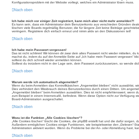
Konfigurationsproblem mit der Website vorliegt, welches ein Administrator lösen muss.
Nach oben
Ich habe mich vor einiger Zeit registriert, kann mich aber nicht mehr anmelden?!
Es kann sein, dass ein Administrator dein Benutzerkonto aus verschieden Gründen deakt
löschen viele Boards regelmäßig Benutzer, die für längere Zeit keine Beiträge geschri
verringern. Registriere dich einfach erneut und nimm aktiv an den Diskussionen teil!
Nach oben
Ich habe mein Passwort vergessen!
Das ist nicht schlimm! Wir können dir zwar dein altes Passwort nicht wieder mitteilen, du
machst du, indem du auf der Anmelde-Seite auf „Ich habe mein Passwort vergessen“ kli
solltest du dich schnell wieder anmelden können.
Solltest du trotzdem nicht in der Lage sein, dein Passwort zurückzusetzen, so wende dic
Nach oben
Warum werde ich automatisch abgemeldet?
Wenn du beim Anmelden das Kontrollkästchen „Angemeldet bleiben“ nicht auswählst, wirs
Dies verhindert den Missbrauch deines Benutzerkontos durch einen Dritten. Um angemel
„Angemeldet bleiben“ beim Anmelden auswählen. Dies ist nicht empfehlenswert, wenn du
zum Beispiel in einem Internetcafé, befindest. Wenn diese Option nicht zur Verfügung st
Board-Administration ausgeschaltet.
Nach oben
Wozu ist die Funktion „Alle Cookies löschen“?
„Alle Cookies löschen“ löscht die Cookies, die phpBB erstellt hat und die dafür sorgen, 
Außerdem ermöglichen Cookies einige Funktionen, wie beispielsweise den „Gelesen“-Stat
Administration aktiviert wurden. Wenn du Probleme bei der An- oder Abmeldung hast, ka
Nach oben