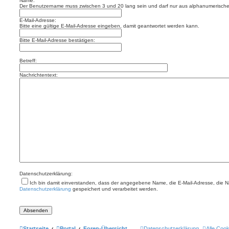
Name:
Der Benutzername muss zwischen 3 und 20 lang sein und darf nur aus alphanumerischen
E-Mail-Adresse:
Bitte eine gültige E-Mail-Adresse eingeben, damit geantwortet werden kann.
Bitte E-Mail-Adresse bestätigen:
Betreff:
Nachrichtentext:
Datenschutzerklärung:
Ich bin damit einverstanden, dass der angegebene Name, die E-Mail-Adresse, die 
Datenschutzerklärung
gespeichert und verarbeitet werden.
Startseite
Portal
Foren-Übersicht
Datenschutzerklärung
Alle Coo