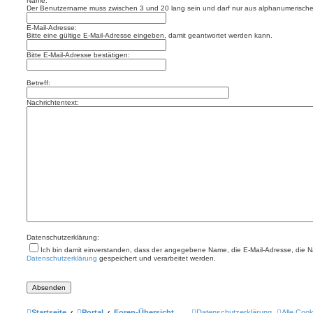
Name:
Der Benutzername muss zwischen 3 und 20 lang sein und darf nur aus alphanumerischen
E-Mail-Adresse:
Bitte eine gültige E-Mail-Adresse eingeben, damit geantwortet werden kann.
Bitte E-Mail-Adresse bestätigen:
Betreff:
Nachrichtentext:
Datenschutzerklärung:
Ich bin damit einverstanden, dass der angegebene Name, die E-Mail-Adresse, die 
Datenschutzerklärung
gespeichert und verarbeitet werden.
Startseite
Portal
Foren-Übersicht
Datenschutzerklärung
Alle Coo