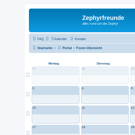
Zephyrfreunde
alles rund um die Zephyr
FAQ
Kalender
Kontakt
Startseite
Portal
Foren-Übersicht
Montag
Dienstag
27.
28.
29
31
3.
4.
5.
32
10.
11.
12
33
17.
18.
19
34