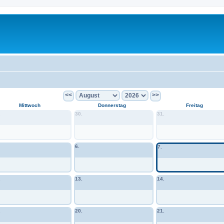
<<
>>
Mittwoch
Donnerstag
Freitag
.
30.
31.
6.
7.
.
13.
14.
.
20.
21.