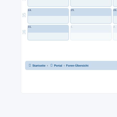
24.
25.
26
35
31.
1.
2.
36
Startseite
Portal
Foren-Übersicht