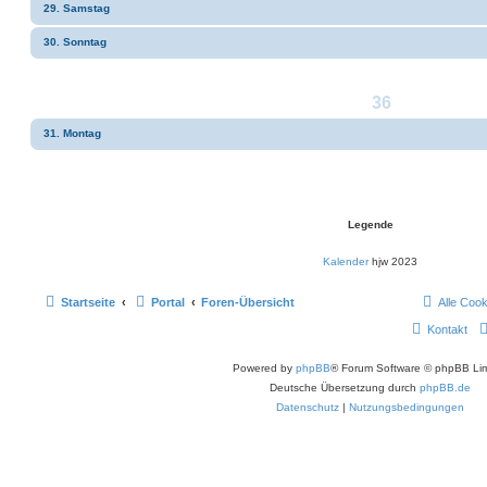
29. Samstag
30. Sonntag
36
31. Montag
Legende
Kalender
hjw 2023
Startseite
Portal
Foren-Übersicht
Alle Coo
Kontakt
Powered by
phpBB
® Forum Software © phpBB Lim
Deutsche Übersetzung durch
phpBB.de
Datenschutz
|
Nutzungsbedingungen