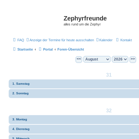
Zephyrfreunde
alles rund um die Zephyr
FAQ
Anzeige der Termine für heute ausschalten
Kalender
Kontakt
Startseite
Portal
Foren-Übersicht
<<
>>
31
1. Samstag
2. Sonntag
32
3. Montag
4. Dienstag
5. Mittwoch