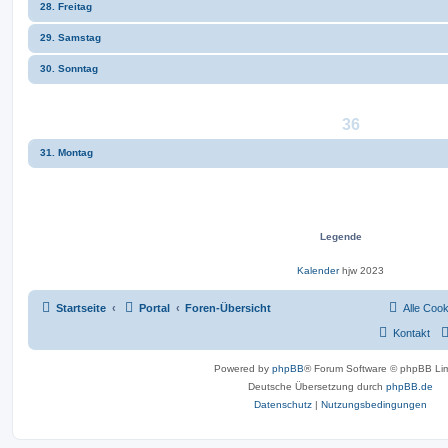
28. Freitag
29. Samstag
30. Sonntag
36
31. Montag
Legende
Kalender
hjw 2023
Startseite
Portal
Foren-Übersicht
Alle Coo
Kontakt
Powered by
phpBB
® Forum Software © phpBB Lim
Deutsche Übersetzung durch
phpBB.de
Datenschutz
|
Nutzungsbedingungen