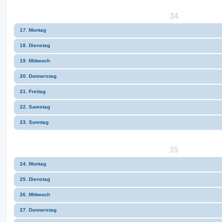
34
17. Montag
18. Dienstag
19. Mittwoch
20. Donnerstag
21. Freitag
22. Samstag
23. Sonntag
35
24. Montag
25. Dienstag
26. Mittwoch
27. Donnerstag