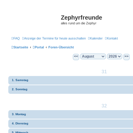
Zephyrfreunde
alles rund um die Zephyr
FAQ
Anzeige der Termine für heute ausschalten
Kalender
Kontakt
Startseite
Portal
Foren-Übersicht
<<
>>
31
1. Samstag
2. Sonntag
32
3. Montag
4. Dienstag
5. Mittwoch