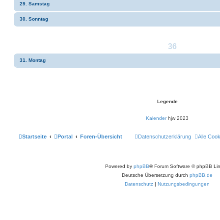
29. Samstag
30. Sonntag
36
31. Montag
Legende
Kalender
hjw 2023
Startseite
Portal
Foren-Übersicht
Datenschutzerklärung
Alle Coo
Powered by
phpBB
® Forum Software © phpBB Lim
Deutsche Übersetzung durch
phpBB.de
Datenschutz
|
Nutzungsbedingungen