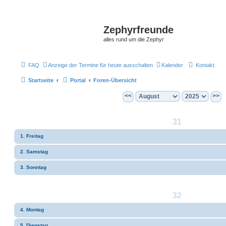
Zephyrfreunde
alles rund um die Zephyr
FAQ
Anzeige der Termine für heute ausschalten
Kalender
Kontakt
Startseite
Portal
Foren-Übersicht
<<
>>
31
1. Freitag
2. Samstag
3. Sonntag
32
4. Montag
5. Dienstag