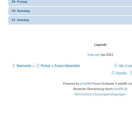
29. Freitag
30. Samstag
31. Sonntag
Legende
Kalender
hjw 2023
Startseite
Portal
Foren-Übersicht
Alle Coo
Kontakt
Powered by
phpBB
® Forum Software © phpBB Lim
Deutsche Übersetzung durch
phpBB.de
Datenschutz
|
Nutzungsbedingungen