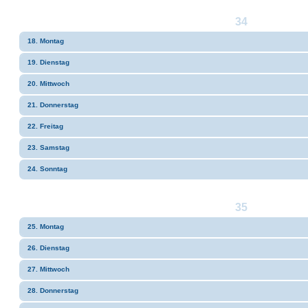
34
18. Montag
19. Dienstag
20. Mittwoch
21. Donnerstag
22. Freitag
23. Samstag
24. Sonntag
35
25. Montag
26. Dienstag
27. Mittwoch
28. Donnerstag