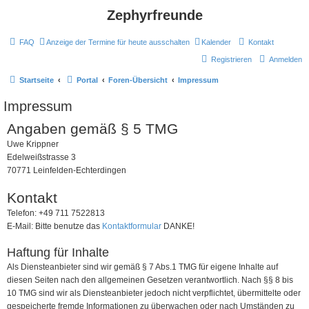
Zephyrfreunde
FAQ
Anzeige der Termine für heute ausschalten
Kalender
Kontakt
Registrieren
Anmelden
Startseite
Portal
Foren-Übersicht
Impressum
Impressum
Angaben gemäß § 5 TMG
Uwe Krippner
Edelweißstrasse 3
70771 Leinfelden-Echterdingen
Kontakt
Telefon: +49 711 7522813
E-Mail: Bitte benutze das
Kontaktformular
DANKE!
Haftung für Inhalte
Als Diensteanbieter sind wir gemäß § 7 Abs.1 TMG für eigene Inhalte auf
diesen Seiten nach den allgemeinen Gesetzen verantwortlich. Nach §§ 8 bis
10 TMG sind wir als Diensteanbieter jedoch nicht verpflichtet, übermittelte oder
gespeicherte fremde Informationen zu überwachen oder nach Umständen zu