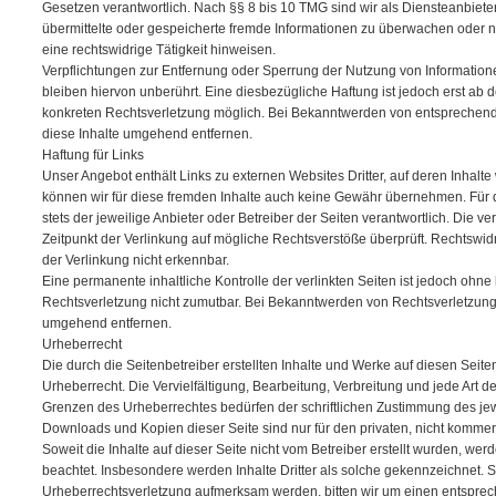
Gesetzen verantwortlich. Nach §§ 8 bis 10 TMG sind wir als Diensteanbieter 
übermittelte oder gespeicherte fremde Informationen zu überwachen oder 
eine rechtswidrige Tätigkeit hinweisen.
Verpflichtungen zur Entfernung oder Sperrung der Nutzung von Informati
bleiben hiervon unberührt. Eine diesbezügliche Haftung ist jedoch erst ab 
konkreten Rechtsverletzung möglich. Bei Bekanntwerden von entsprechen
diese Inhalte umgehend entfernen.
Haftung für Links
Unser Angebot enthält Links zu externen Websites Dritter, auf deren Inhalte
können wir für diese fremden Inhalte auch keine Gewähr übernehmen. Für die
stets der jeweilige Anbieter oder Betreiber der Seiten verantwortlich. Die v
Zeitpunkt der Verlinkung auf mögliche Rechtsverstöße überprüft. Rechtswid
der Verlinkung nicht erkennbar.
Eine permanente inhaltliche Kontrolle der verlinkten Seiten ist jedoch ohne
Rechtsverletzung nicht zumutbar. Bei Bekanntwerden von Rechtsverletzung
umgehend entfernen.
Urheberrecht
Die durch die Seitenbetreiber erstellten Inhalte und Werke auf diesen Seit
Urheberrecht. Die Vervielfältigung, Bearbeitung, Verbreitung und jede Art 
Grenzen des Urheberrechtes bedürfen der schriftlichen Zustimmung des jewe
Downloads und Kopien dieser Seite sind nur für den privaten, nicht kommer
Soweit die Inhalte auf dieser Seite nicht vom Betreiber erstellt wurden, wer
beachtet. Insbesondere werden Inhalte Dritter als solche gekennzeichnet. S
Urheberrechtsverletzung aufmerksam werden, bitten wir um einen entspre