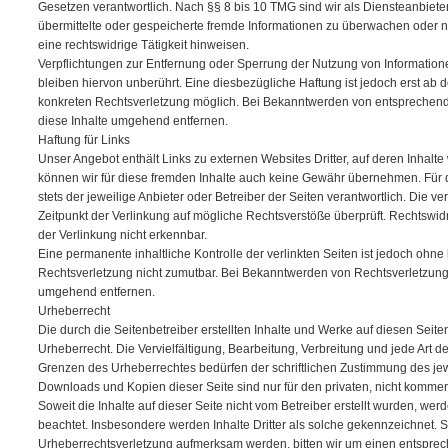
Gesetzen verantwortlich. Nach §§ 8 bis 10 TMG sind wir als Diensteanbieter 
übermittelte oder gespeicherte fremde Informationen zu überwachen oder 
eine rechtswidrige Tätigkeit hinweisen.
Verpflichtungen zur Entfernung oder Sperrung der Nutzung von Informati
bleiben hiervon unberührt. Eine diesbezügliche Haftung ist jedoch erst ab 
konkreten Rechtsverletzung möglich. Bei Bekanntwerden von entsprechen
diese Inhalte umgehend entfernen.
Haftung für Links
Unser Angebot enthält Links zu externen Websites Dritter, auf deren Inhalte
können wir für diese fremden Inhalte auch keine Gewähr übernehmen. Für die
stets der jeweilige Anbieter oder Betreiber der Seiten verantwortlich. Die v
Zeitpunkt der Verlinkung auf mögliche Rechtsverstöße überprüft. Rechtswid
der Verlinkung nicht erkennbar.
Eine permanente inhaltliche Kontrolle der verlinkten Seiten ist jedoch ohne
Rechtsverletzung nicht zumutbar. Bei Bekanntwerden von Rechtsverletzung
umgehend entfernen.
Urheberrecht
Die durch die Seitenbetreiber erstellten Inhalte und Werke auf diesen Seit
Urheberrecht. Die Vervielfältigung, Bearbeitung, Verbreitung und jede Art 
Grenzen des Urheberrechtes bedürfen der schriftlichen Zustimmung des jewe
Downloads und Kopien dieser Seite sind nur für den privaten, nicht kommer
Soweit die Inhalte auf dieser Seite nicht vom Betreiber erstellt wurden, wer
beachtet. Insbesondere werden Inhalte Dritter als solche gekennzeichnet. S
Urheberrechtsverletzung aufmerksam werden, bitten wir um einen entspre