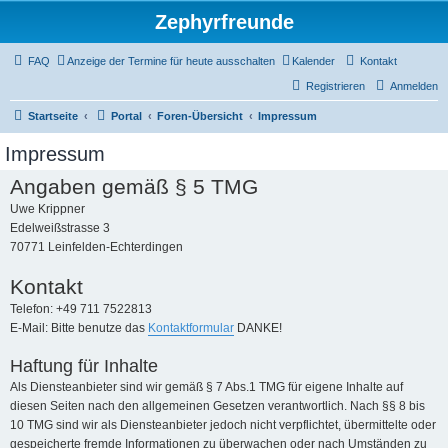
Zephyrfreunde
FAQ
Anzeige der Termine für heute ausschalten
Kalender
Kontakt
Registrieren
Anmelden
Startseite
Portal
Foren-Übersicht
Impressum
Impressum
Angaben gemäß § 5 TMG
Uwe Krippner
Edelweißstrasse 3
70771 Leinfelden-Echterdingen
Kontakt
Telefon: +49 711 7522813
E-Mail: Bitte benutze das
Kontaktformular
DANKE!
Haftung für Inhalte
Als Diensteanbieter sind wir gemäß § 7 Abs.1 TMG für eigene Inhalte auf
diesen Seiten nach den allgemeinen Gesetzen verantwortlich. Nach §§ 8 bis
10 TMG sind wir als Diensteanbieter jedoch nicht verpflichtet, übermittelte oder
gespeicherte fremde Informationen zu überwachen oder nach Umständen zu