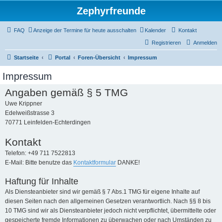
Zephyrfreunde
FAQ
Anzeige der Termine für heute ausschalten
Kalender
Kontakt
Registrieren
Anmelden
Startseite
Portal
Foren-Übersicht
Impressum
Impressum
Angaben gemäß § 5 TMG
Uwe Krippner
Edelweißstrasse 3
70771 Leinfelden-Echterdingen
Kontakt
Telefon: +49 711 7522813
E-Mail: Bitte benutze das
Kontaktformular
DANKE!
Haftung für Inhalte
Als Diensteanbieter sind wir gemäß § 7 Abs.1 TMG für eigene Inhalte auf
diesen Seiten nach den allgemeinen Gesetzen verantwortlich. Nach §§ 8 bis
10 TMG sind wir als Diensteanbieter jedoch nicht verpflichtet, übermittelte oder
gespeicherte fremde Informationen zu überwachen oder nach Umständen zu