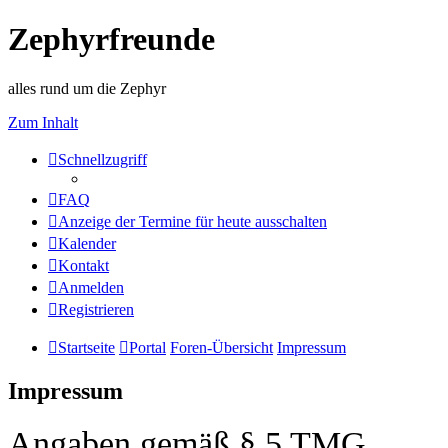
Zephyrfreunde
alles rund um die Zephyr
Zum Inhalt
Schnellzugriff
FAQ
Anzeige der Termine für heute ausschalten
Kalender
Kontakt
Anmelden
Registrieren
Startseite
Portal
Foren-Übersicht
Impressum
Impressum
Angaben gemäß § 5 TMG