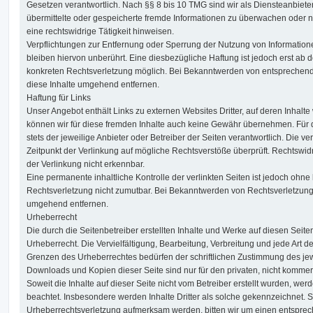
Gesetzen verantwortlich. Nach §§ 8 bis 10 TMG sind wir als Diensteanbieter 
übermittelte oder gespeicherte fremde Informationen zu überwachen oder 
eine rechtswidrige Tätigkeit hinweisen.
Verpflichtungen zur Entfernung oder Sperrung der Nutzung von Informati
bleiben hiervon unberührt. Eine diesbezügliche Haftung ist jedoch erst ab 
konkreten Rechtsverletzung möglich. Bei Bekanntwerden von entsprechen
diese Inhalte umgehend entfernen.
Haftung für Links
Unser Angebot enthält Links zu externen Websites Dritter, auf deren Inhalte
können wir für diese fremden Inhalte auch keine Gewähr übernehmen. Für die
stets der jeweilige Anbieter oder Betreiber der Seiten verantwortlich. Die v
Zeitpunkt der Verlinkung auf mögliche Rechtsverstöße überprüft. Rechtswid
der Verlinkung nicht erkennbar.
Eine permanente inhaltliche Kontrolle der verlinkten Seiten ist jedoch ohne
Rechtsverletzung nicht zumutbar. Bei Bekanntwerden von Rechtsverletzung
umgehend entfernen.
Urheberrecht
Die durch die Seitenbetreiber erstellten Inhalte und Werke auf diesen Seit
Urheberrecht. Die Vervielfältigung, Bearbeitung, Verbreitung und jede Art 
Grenzen des Urheberrechtes bedürfen der schriftlichen Zustimmung des jewe
Downloads und Kopien dieser Seite sind nur für den privaten, nicht kommer
Soweit die Inhalte auf dieser Seite nicht vom Betreiber erstellt wurden, wer
beachtet. Insbesondere werden Inhalte Dritter als solche gekennzeichnet. S
Urheberrechtsverletzung aufmerksam werden, bitten wir um einen entspre