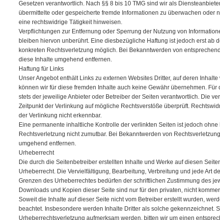
Gesetzen verantwortlich. Nach §§ 8 bis 10 TMG sind wir als Diensteanbieter 
übermittelte oder gespeicherte fremde Informationen zu überwachen oder 
eine rechtswidrige Tätigkeit hinweisen.
Verpflichtungen zur Entfernung oder Sperrung der Nutzung von Informati
bleiben hiervon unberührt. Eine diesbezügliche Haftung ist jedoch erst ab 
konkreten Rechtsverletzung möglich. Bei Bekanntwerden von entsprechen
diese Inhalte umgehend entfernen.
Haftung für Links
Unser Angebot enthält Links zu externen Websites Dritter, auf deren Inhalte
können wir für diese fremden Inhalte auch keine Gewähr übernehmen. Für die
stets der jeweilige Anbieter oder Betreiber der Seiten verantwortlich. Die v
Zeitpunkt der Verlinkung auf mögliche Rechtsverstöße überprüft. Rechtswid
der Verlinkung nicht erkennbar.
Eine permanente inhaltliche Kontrolle der verlinkten Seiten ist jedoch ohne
Rechtsverletzung nicht zumutbar. Bei Bekanntwerden von Rechtsverletzung
umgehend entfernen.
Urheberrecht
Die durch die Seitenbetreiber erstellten Inhalte und Werke auf diesen Seit
Urheberrecht. Die Vervielfältigung, Bearbeitung, Verbreitung und jede Art 
Grenzen des Urheberrechtes bedürfen der schriftlichen Zustimmung des jewe
Downloads und Kopien dieser Seite sind nur für den privaten, nicht kommer
Soweit die Inhalte auf dieser Seite nicht vom Betreiber erstellt wurden, wer
beachtet. Insbesondere werden Inhalte Dritter als solche gekennzeichnet. S
Urheberrechtsverletzung aufmerksam werden, bitten wir um einen entspre