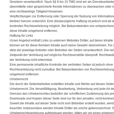
Gesetzen verantwortlich. Nach §§ 8 bis 10 TMG sind wir als Diensteanbieter 
übermittelte oder gespeicherte fremde Informationen zu überwachen oder 
eine rechtswidrige Tätigkeit hinweisen.
Verpflichtungen zur Entfernung oder Sperrung der Nutzung von Informati
bleiben hiervon unberührt. Eine diesbezügliche Haftung ist jedoch erst ab 
konkreten Rechtsverletzung möglich. Bei Bekanntwerden von entsprechen
diese Inhalte umgehend entfernen.
Haftung für Links
Unser Angebot enthält Links zu externen Websites Dritter, auf deren Inhalte
können wir für diese fremden Inhalte auch keine Gewähr übernehmen. Für die
stets der jeweilige Anbieter oder Betreiber der Seiten verantwortlich. Die v
Zeitpunkt der Verlinkung auf mögliche Rechtsverstöße überprüft. Rechtswid
der Verlinkung nicht erkennbar.
Eine permanente inhaltliche Kontrolle der verlinkten Seiten ist jedoch ohne
Rechtsverletzung nicht zumutbar. Bei Bekanntwerden von Rechtsverletzung
umgehend entfernen.
Urheberrecht
Die durch die Seitenbetreiber erstellten Inhalte und Werke auf diesen Seit
Urheberrecht. Die Vervielfältigung, Bearbeitung, Verbreitung und jede Art 
Grenzen des Urheberrechtes bedürfen der schriftlichen Zustimmung des jewe
Downloads und Kopien dieser Seite sind nur für den privaten, nicht kommer
Soweit die Inhalte auf dieser Seite nicht vom Betreiber erstellt wurden, wer
beachtet. Insbesondere werden Inhalte Dritter als solche gekennzeichnet. S
Urheberrechtsverletzung aufmerksam werden, bitten wir um einen entspre