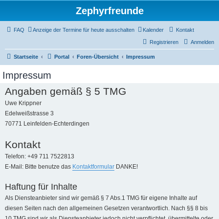
Zephyrfreunde
FAQ
Anzeige der Termine für heute ausschalten
Kalender
Kontakt
Registrieren
Anmelden
Startseite
Portal
Foren-Übersicht
Impressum
Impressum
Angaben gemäß § 5 TMG
Uwe Krippner
Edelweißstrasse 3
70771 Leinfelden-Echterdingen
Kontakt
Telefon: +49 711 7522813
E-Mail: Bitte benutze das
Kontaktformular
DANKE!
Haftung für Inhalte
Als Diensteanbieter sind wir gemäß § 7 Abs.1 TMG für eigene Inhalte auf
diesen Seiten nach den allgemeinen Gesetzen verantwortlich. Nach §§ 8 bis
10 TMG sind wir als Diensteanbieter jedoch nicht verpflichtet, übermittelte oder